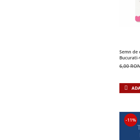
Semn de c
Bucurati-
6,00 RO
ADA
-11%