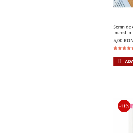
Semn de c
incred i
5,00 RO
ADA
-11%