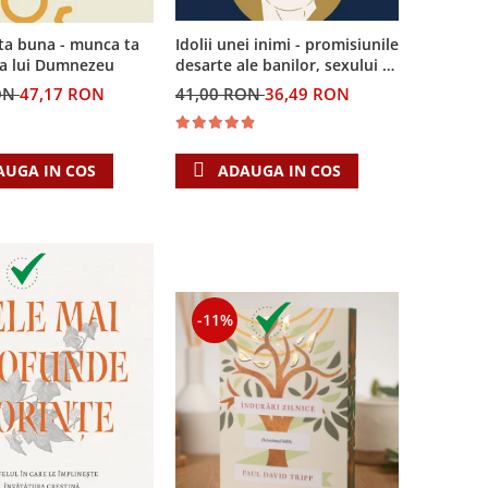
Idolii unei inimi - promisiunile
ta buna - munca ta
desarte ale banilor, sexului si
ea lui Dumnezeu
puterii si Singura Nadejde
41,00 RON
36,49 RON
ON
47,17 RON
care conteaza
ADAUGA IN COS
AUGA IN COS
-11%