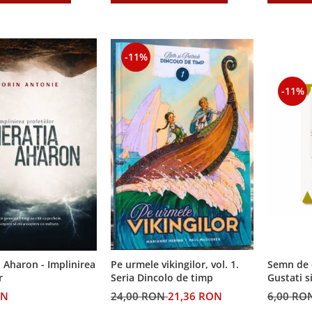
-11%
-11%
Semn de 
 Aharon - Implinirea
Pe urmele vikingilor, vol. 1.
Gustati s
r
Seria Dincolo de timp
Domnul!
6,00 RO
ON
24,00 RON
21,36 RON