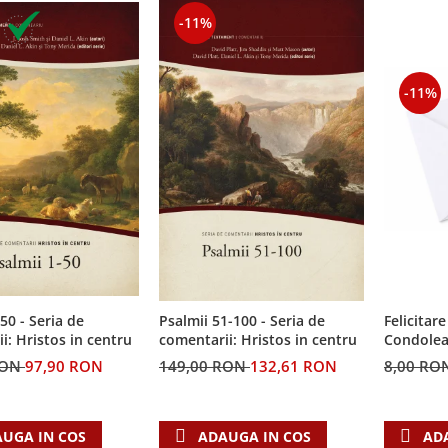
-11%
-11%
50 - Seria de
Felicitare
Psalmii 51-100 - Seria de
i: Hristos in centru
Condolea
comentarii: Hristos in centru
RON
97,90 RON
8,00 RO
149,00 RON
132,61 RON
UGA IN COS
AD
ADAUGA IN COS