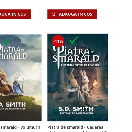
AUGA IN COS
ADAUGA IN COS
-11%
Piatra de smarald - Caderea
 smarald - volumul 1