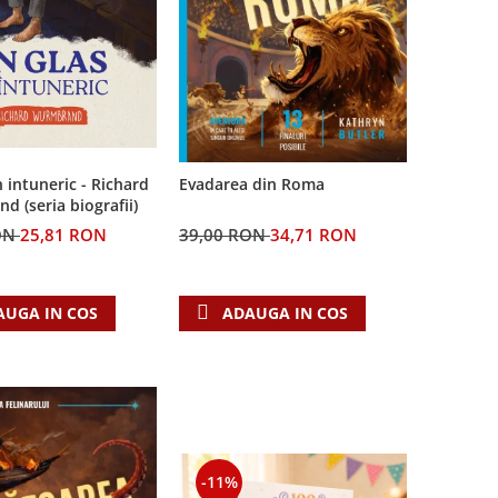
n intuneric - Richard
Evadarea din Roma
 (seria biografii)
ON
25,81 RON
39,00 RON
34,71 RON
AUGA IN COS
ADAUGA IN COS
-11%