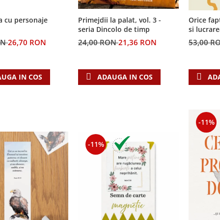
a cu personaje
Primejdii la palat, vol. 3 -
Orice fap
seria Dincolo de timp
si lucrar
ON
26,70 RON
24,00 RON
21,36 RON
53,00 R
UGA IN COS
ADAUGA IN COS
AD
-11%
-11%