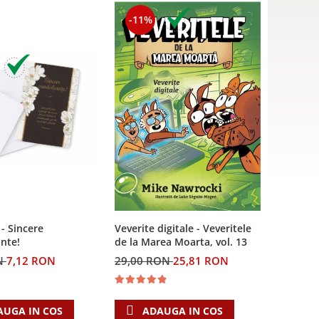
-11%
 - Sincere
Veverite digitale - Veveritele
nte!
de la Marea Moarta, vol. 13
N
7,12 RON
29,00 RON
25,81 RON
AUGA IN COS
ADAUGA IN COS