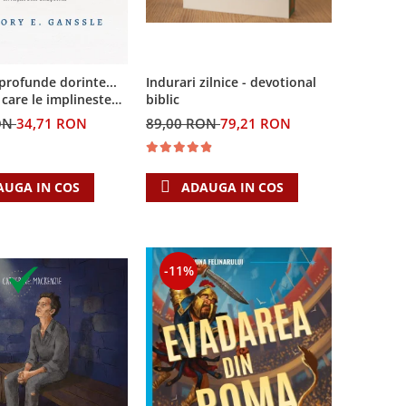
Indurari zilnice - devotional
profunde dorinte...
biblic
n care le implineste
a crestina
89,00 RON
79,21 RON
ON
34,71 RON
ADAUGA IN COS
AUGA IN COS
-11%