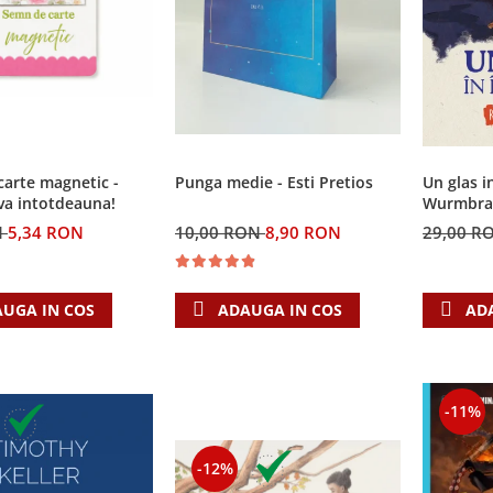
arte magnetic -
Punga medie - Esti Pretios
Un glas i
va intotdeauna!
Wurmbrand
N
5,34 RON
10,00 RON
8,90 RON
29,00 R
UGA IN COS
ADAUGA IN COS
AD
-11%
-12%