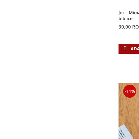
Contemporaneitate
Devotional
Joc - Mim
biblice
Diverse
30,00 R
Lupta Spirituala
Schimbarea caracterului
Slujire
ADA
Suferinta
Viata din belsug
Viata de zi cu zi
Despre afaceri
Dezvoltare personala
-11%
Leadership
Mediu
Sanatate / nutritie