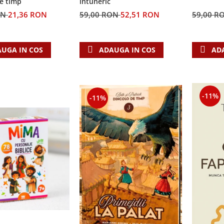
e timp
întuneric
ON
21,36 RON
59,00 RON
52,51 RON
59,00 R
UGA IN COS
ADAUGA IN COS
AD
-11%
-11%