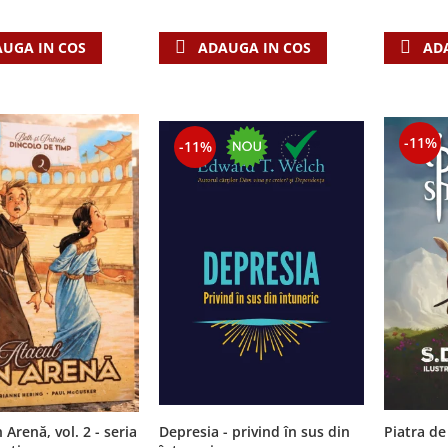
AD
UGA IN COS
ADAUGA IN COS
-11%
-11%
 Arenă, vol. 2 - seria
Depresia - privind în sus din
Piatra de