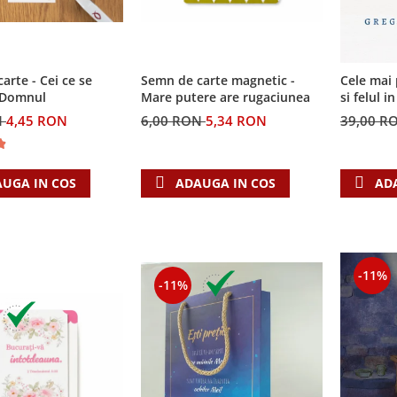
arte - Cei ce se
Semn de carte magnetic -
Cele mai 
n Domnul
Mare putere are rugaciunea
si felul i
invatatur
N
4,45 RON
6,00 RON
5,34 RON
39,00 R
UGA IN COS
ADAUGA IN COS
AD
-11%
-11%