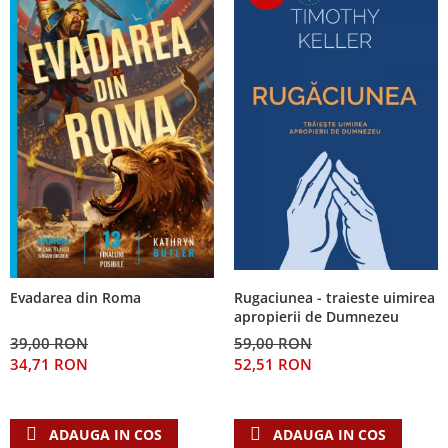
Rugaciunea - traieste uimirea
Evadarea din Roma
apropierii de Dumnezeu
59,00 RON
39,00 RON
52,51 RON
34,71 RON
ADAUGA IN COS
ADAUGA IN COS