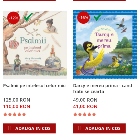
-16%
-12%
Psalmii pe intelesul celor mici
Darcy e mereu prima - cand
fratii se cearta
125,00 RON
49,00 RON
110,00 RON
41,00 RON
ADAUGA IN COS
ADAUGA IN COS