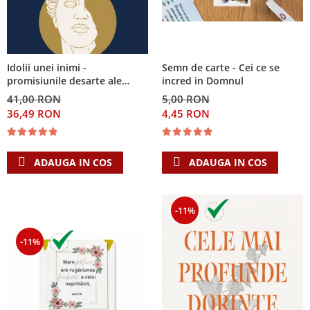
Semn de carte - Cei ce se
Idolii unei inimi -
incred in Domnul
promisiunile desarte ale
banilor, sexului si puterii si
5,00 RON
41,00 RON
Singura Nadejde care
4,45 RON
36,49 RON
conteaza
ADAUGA IN COS
ADAUGA IN COS
-11%
-11%