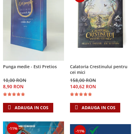
Calatoria Crestinului pentru
Punga medie - Esti Pretios
cei mici
158,00 RON
10,00 RON
140,62 RON
8,90 RON
ADAUGA IN COS
ADAUGA IN COS
-11%
-11%