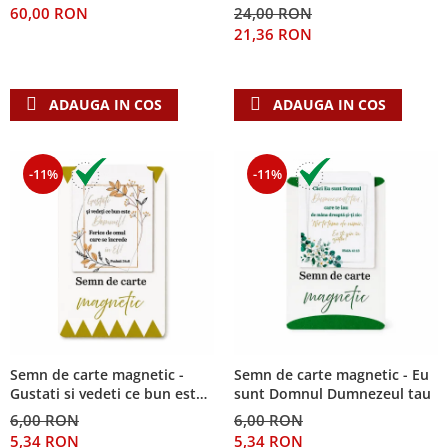
60,00 RON
24,00 RON
Teologie
21,36 RON
A doua venire
Apologetica
ADAUGA IN COS
ADAUGA IN COS
Dogmatica
Istoria Bisericii
Misiune
-11%
-11%
Viata crestina
Contemporaneitate
Devotional
Diverse
Lupta Spirituala
Schimbarea caracterului
Slujire
Suferinta
Semn de carte magnetic -
Semn de carte magnetic - Eu
Gustati si vedeti ce bun este
sunt Domnul Dumnezeul tau
Viata din belsug
Domnul!
6,00 RON
6,00 RON
Viata de zi cu zi
5,34 RON
5,34 RON