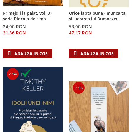
Primejdii la palat, vol. 3 -
Orice fapta buna - munca ta
seria Dincolo de timp
si lucrarea lui Dumnezeu
24,00 RON
53,00 RON
21,36 RON
47,17 RON
ADAUGA IN COS
ADAUGA IN COS
-11%
-11%