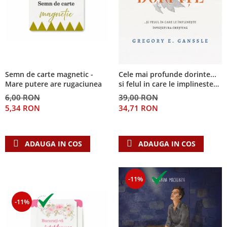
Semn de carte magnetic -
Cele mai profunde dorinte...
Mare putere are rugaciunea
si felul in care le implineste
invatatura crestina
6,00 RON
39,00 RON
5,34 RON
34,71 RON
ADAUGA IN COS
ADAUGA IN COS
-11%
-11%