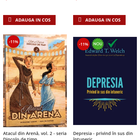
Despre afaceri
Dezvoltare personala
Leadership
ADAUGA IN COS
ADAUGA IN COS
Mediu
Sanatate / nutritie
-11%
-11%
Atacul din Arenă, vol. 2 - seria
Depresia - privind în sus din
Dincolo de timp
întuneric