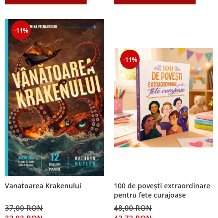
-11%
-11%
100 de povești extraordinare
Vanatoarea Krakenului
pentru fete curajoase
48,00 RON
37,00 RON