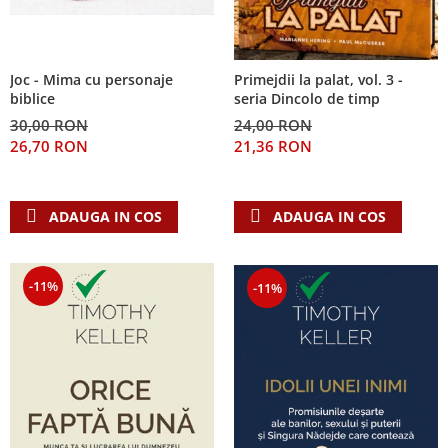
Joc - Mima cu personaje
Primejdii la palat, vol. 3 -
biblice
seria Dincolo de timp
30,00 RON
24,00 RON
26,70 RON
21,36 RON
ADAUGA IN COS
ADAUGA IN COS
-11%
-11%