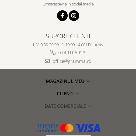
Urmareste-ne in social media
SUPORT CLIENTI
L-V: 9:00-20:00 I S: 10:00-14:00 I D: Inchis
0749105923
office@gramma.ro
MAGAZINUL MEU
CLIENTI
DATE COMERCIALE