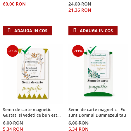
60,00 RON
24,00 RON
Teologie
21,36 RON
A doua venire
Apologetica
ADAUGA IN COS
ADAUGA IN COS
Dogmatica
Istoria Bisericii
Misiune
-11%
-11%
Viata crestina
Contemporaneitate
Devotional
Diverse
Lupta Spirituala
Schimbarea caracterului
Slujire
Suferinta
Semn de carte magnetic -
Semn de carte magnetic - Eu
Gustati si vedeti ce bun este
sunt Domnul Dumnezeul tau
Viata din belsug
Domnul!
6,00 RON
6,00 RON
Viata de zi cu zi
5,34 RON
5,34 RON