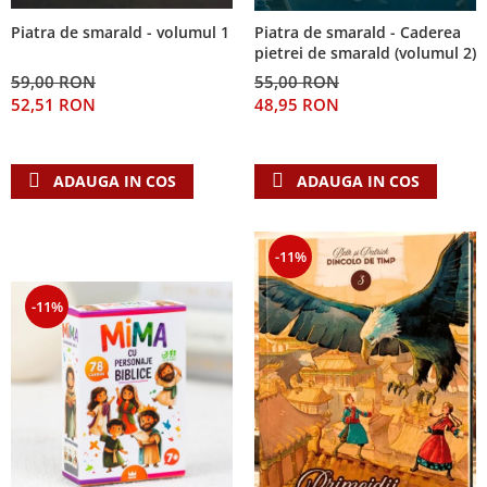
Piatra de smarald - volumul 1
Piatra de smarald - Caderea
pietrei de smarald (volumul 2)
59,00 RON
55,00 RON
52,51 RON
48,95 RON
ADAUGA IN COS
ADAUGA IN COS
-11%
-11%