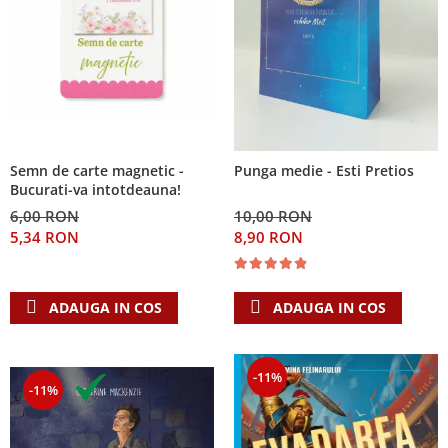
Semn de carte magnetic -
Punga medie - Esti Pretios
Bucurati-va intotdeauna!
6,00 RON
10,00 RON
5,34 RON
8,90 RON
ADAUGA IN COS
ADAUGA IN COS
-11%
-11%