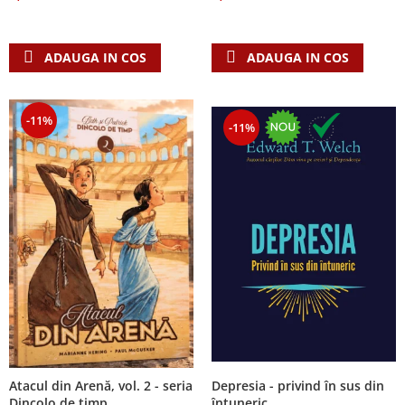
Despre afaceri
Dezvoltare personala
Leadership
ADAUGA IN COS
ADAUGA IN COS
Mediu
Sanatate / nutritie
-11%
-11%
Atacul din Arenă, vol. 2 - seria
Depresia - privind în sus din
Dincolo de timp
întuneric