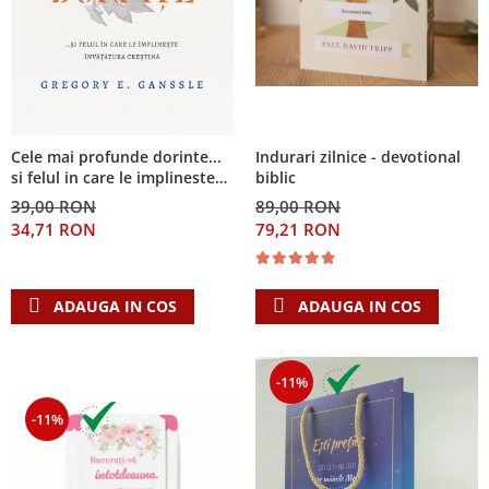
Cele mai profunde dorinte...
Indurari zilnice - devotional
si felul in care le implineste
biblic
invatatura crestina
39,00 RON
89,00 RON
34,71 RON
79,21 RON
ADAUGA IN COS
ADAUGA IN COS
-11%
-11%