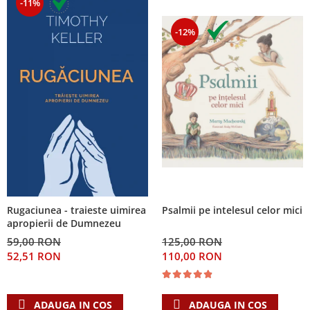
-11%
-12%
Psalmii pe intelesul celor mici
Rugaciunea - traieste uimirea
apropierii de Dumnezeu
125,00 RON
59,00 RON
110,00 RON
52,51 RON
ADAUGA IN COS
ADAUGA IN COS