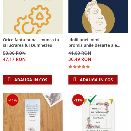
Idolii unei inimi -
Orice fapta buna - munca ta
promisiunile desarte ale
si lucrarea lui Dumnezeu
banilor, sexului si puterii si
41,00 RON
53,00 RON
Singura Nadejde care
36,49 RON
47,17 RON
conteaza
ADAUGA IN COS
ADAUGA IN COS
-11%
-11%