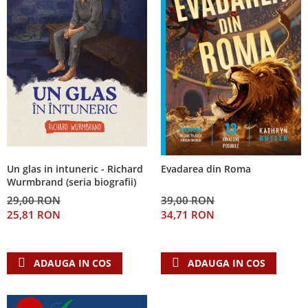
Un glas in intuneric - Richard
Evadarea din Roma
Wurmbrand (seria biografii)
29,00 RON
39,00 RON
25,81 RON
34,71 RON
ADAUGA IN COS
ADAUGA IN COS