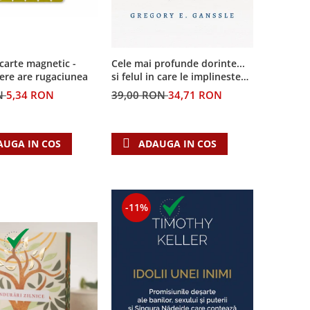
carte magnetic -
Cele mai profunde dorinte...
ere are rugaciunea
si felul in care le implineste
invatatura crestina
N
5,34 RON
39,00 RON
34,71 RON
AUGA IN COS
ADAUGA IN COS
-11%