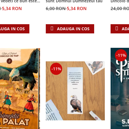
i vedeti ce bun este
sunt Domnul Dumnezeul tau
Dincolo 
N
5,34 RON
6,00 RON
5,34 RON
24,00 R
UGA IN COS
ADAUGA IN COS
AD
-11%
-11%