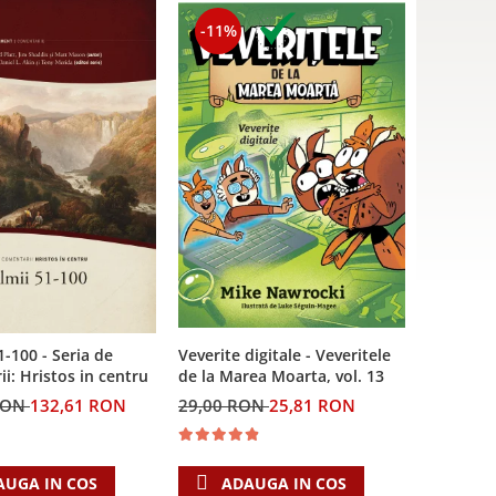
-11%
Veverite digitale - Veveritele
1-100 - Seria de
de la Marea Moarta, vol. 13
i: Hristos in centru
29,00 RON
25,81 RON
RON
132,61 RON
ADAUGA IN COS
AUGA IN COS