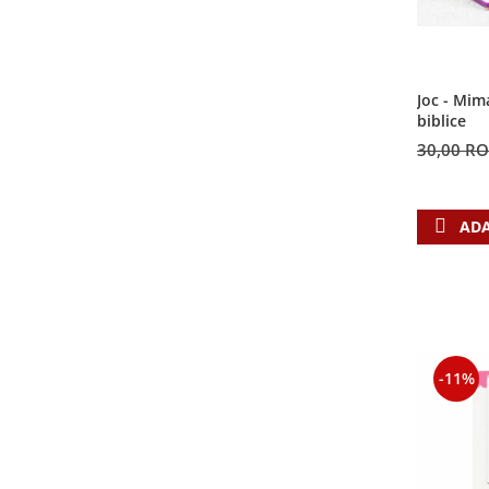
Joc - Mim
biblice
30,00 R
ADA
-11%