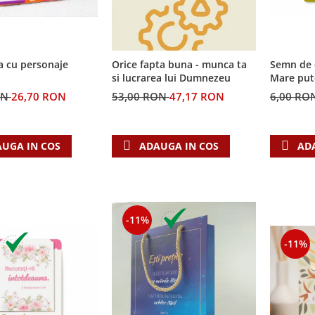
a cu personaje
Semn de 
Orice fapta buna - munca ta
Mare put
si lucrarea lui Dumnezeu
ON
26,70 RON
6,00 RO
53,00 RON
47,17 RON
UGA IN COS
AD
ADAUGA IN COS
-11%
-11%