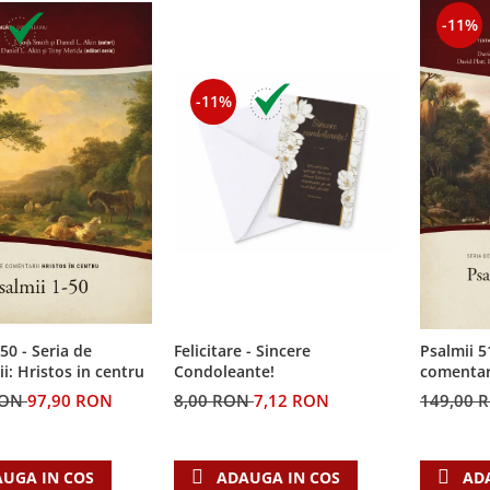
-11%
-11%
50 - Seria de
Felicitare - Sincere
Psalmii 5
i: Hristos in centru
Condoleante!
comentari
RON
97,90 RON
8,00 RON
7,12 RON
149,00 
UGA IN COS
ADAUGA IN COS
AD