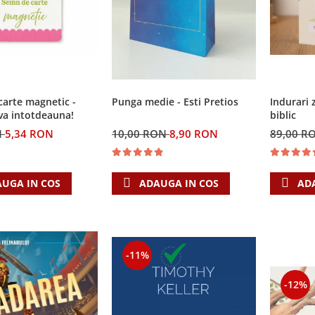
Punga medie - Esti Pretios
arte magnetic -
Indurari 
va intotdeauna!
biblic
10,00 RON
8,90 RON
N
5,34 RON
89,00 R
ADAUGA IN COS
UGA IN COS
AD
-11%
-12%