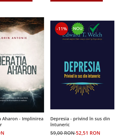
-11%
Depresia - privind în sus din
 Aharon - Implinirea
întuneric
r
59,00 RON
52,51 RON
ON