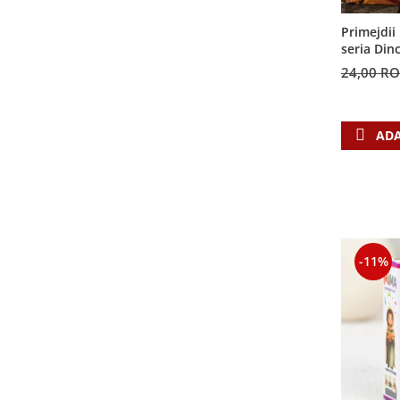
Contemporaneitate
Devotional
Primejdii 
seria Din
Diverse
24,00 R
Lupta Spirituala
Schimbarea caracterului
Slujire
ADA
Suferinta
Viata din belsug
Viata de zi cu zi
Despre afaceri
Dezvoltare personala
-11%
Leadership
Mediu
Sanatate / nutritie