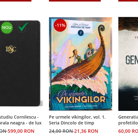
-11%
 studiu Cornilescu -
Pe urmele vikingilor, vol. 1.
Generatia
urala neagra - de lux
Seria Dincolo de timp
profetiilo
RON
599,00 RON
24,00 RON
21,36 RON
60,00 R