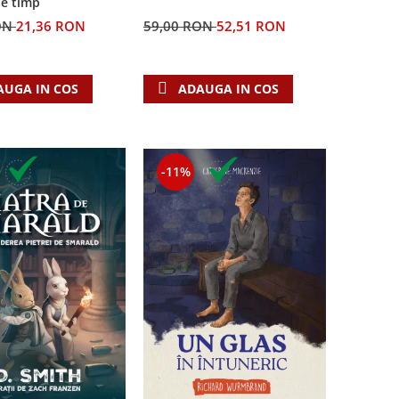
de timp
ON
21,36 RON
59,00 RON
52,51 RON
AUGA IN COS
ADAUGA IN COS
-11%