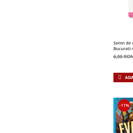
Semn de c
Bucurati-
6,00 RO
ADA
-11%