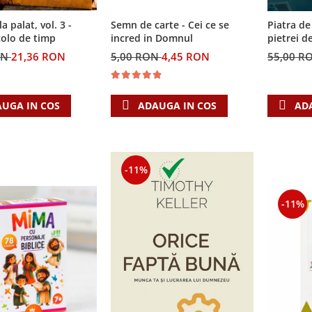
Semn de carte - Cei ce se
la palat, vol. 3 -
Piatra de
incred in Domnul
colo de timp
pietrei d
5,00 RON
4,45 RON
ON
21,36 RON
55,00 R
ADAUGA IN COS
UGA IN COS
AD
-11%
-11%