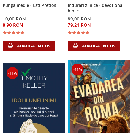
Punga medie - Esti Pretios
Indurari zilnice - devotional
biblic
10,00 RON
89,00 RON
8,90 RON
79,21 RON
ADAUGA IN COS
ADAUGA IN COS
-11%
-11%