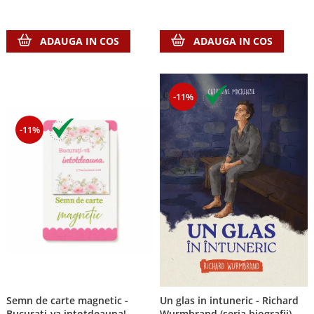
ADAUGA IN COS
ADAUGA IN COS
-11%
-11%
Semn de carte magnetic -
Un glas in intuneric - Richard
Bucurati-va intotdeauna!
Wurmbrand (seria biografii)