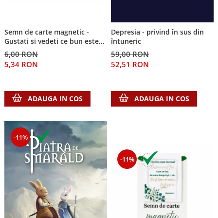
Despre afaceri
Dezvoltare personala
Leadership
Semn de carte magnetic -
Depresia - privind în sus din
Mediu
Gustati si vedeti ce bun este
întuneric
Domnul!
Sanatate / nutritie
6,00 RON
59,00 RON
5,34 RON
52,51 RON
ADAUGA IN COS
ADAUGA IN COS
-11%
-11%