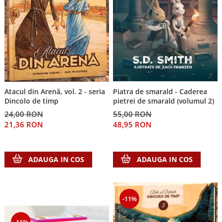
Atacul din Arenă, vol. 2 - seria
Piatra de smarald - Caderea
Dincolo de timp
pietrei de smarald (volumul 2)
24,00 RON
55,00 RON
21,36 RON
48,95 RON
ADAUGA IN COS
ADAUGA IN COS
-11%
-11%