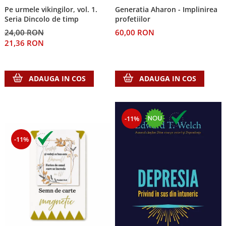
Pe urmele vikingilor, vol. 1.
Generatia Aharon - Implinirea
Teologie
Seria Dincolo de timp
profetiilor
A doua venire
24,00 RON
60,00 RON
Apologetica
21,36 RON
Dogmatica
Istoria Bisericii
ADAUGA IN COS
ADAUGA IN COS
Misiune
Viata crestina
Contemporaneitate
-11%
Devotional
Diverse
-11%
Lupta Spirituala
Schimbarea caracterului
Slujire
Suferinta
Viata din belsug
Viata de zi cu zi