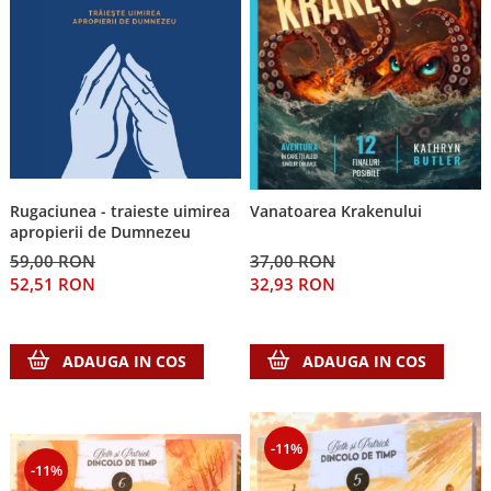
Rugaciunea - traieste uimirea
Vanatoarea Krakenului
apropierii de Dumnezeu
59,00 RON
37,00 RON
52,51 RON
32,93 RON
ADAUGA IN COS
ADAUGA IN COS
-11%
-11%