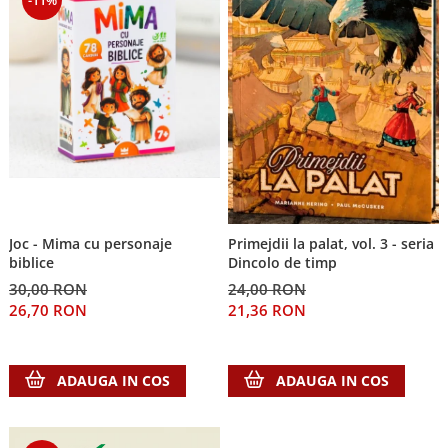
Joc - Mima cu personaje
Primejdii la palat, vol. 3 - seria
biblice
Dincolo de timp
30,00 RON
24,00 RON
26,70 RON
21,36 RON
ADAUGA IN COS
ADAUGA IN COS