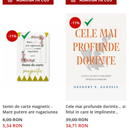
-11%
-11%
Semn de carte magnetic -
Cele mai profunde dorinte... si
Mare putere are rugaciunea
felul in care le implineste
invatatura crestina
6,00 RON
39,00 RON
5,34 RON
34,71 RON