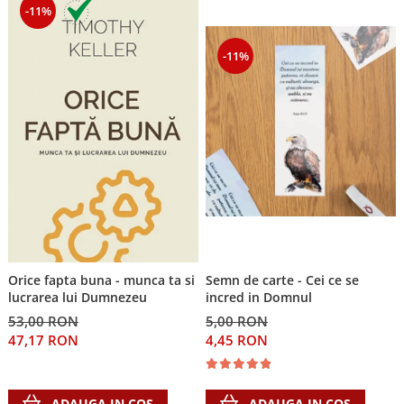
-11%
-11%
Semn de carte - Cei ce se
Orice fapta buna - munca ta si
incred in Domnul
lucrarea lui Dumnezeu
5,00 RON
53,00 RON
4,45 RON
47,17 RON
ADAUGA IN COS
ADAUGA IN COS