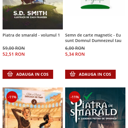
Semn de carte magnetic - Eu
Piatra de smarald - volumul 1
sunt Domnul Dumnezeul tau
6,00 RON
59,00 RON
5,34 RON
52,51 RON
ADAUGA IN COS
ADAUGA IN COS
-11%
-11%