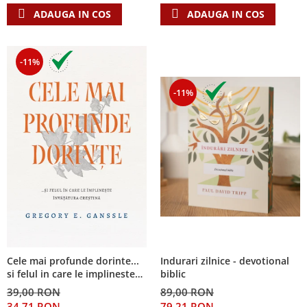
ADAUGA IN COS
ADAUGA IN COS
-11%
-11%
Cele mai profunde dorinte...
Indurari zilnice - devotional
si felul in care le implineste
biblic
invatatura crestina
39,00 RON
89,00 RON
34,71 RON
79,21 RON