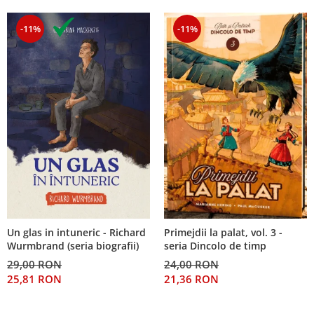
-11%
-11%
Un glas in intuneric - Richard
Primejdii la palat, vol. 3 -
Wurmbrand (seria biografii)
seria Dincolo de timp
29,00 RON
24,00 RON
25,81 RON
21,36 RON