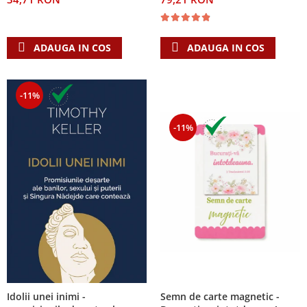
ADAUGA IN COS
ADAUGA IN COS
-11%
-11%
Semn de carte magnetic -
Idolii unei inimi -