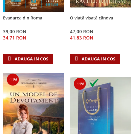
Evadarea din Roma
O viață visată cândva
39,00 RON
47,00 RON
34,71 RON
41,83 RON
ADAUGA IN COS
ADAUGA IN COS
-11%
-11%