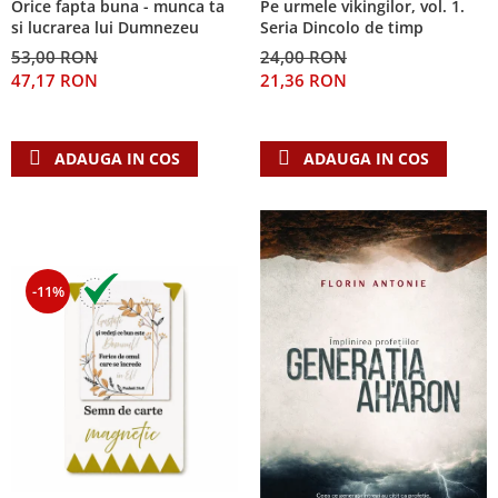
Orice fapta buna - munca ta
Pe urmele vikingilor, vol. 1.
Despre afaceri
si lucrarea lui Dumnezeu
Seria Dincolo de timp
Dezvoltare personala
53,00 RON
24,00 RON
Leadership
47,17 RON
21,36 RON
Mediu
Sanatate / nutritie
ADAUGA IN COS
ADAUGA IN COS
-11%