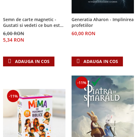
Semn de carte magnetic -
Generatia Aharon - Implinirea
Gustati si vedeti ce bun este
profetiilor
Domnul!
6,00 RON
60,00 RON
5,34 RON
ADAUGA IN COS
ADAUGA IN COS
-11%
-11%