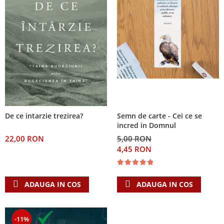
De ce intarzie trezirea?
Semn de carte - Cei ce se
incred in Domnul
22,00 RON
5,00 RON
4,45 RON
ADAUGA IN COS
ADAUGA IN COS
-11%