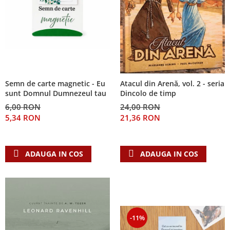
Semn de carte magnetic - Eu
Atacul din Arenă, vol. 2 - seria
sunt Domnul Dumnezeul tau
Dincolo de timp
6,00 RON
24,00 RON
5,34 RON
21,36 RON
ADAUGA IN COS
ADAUGA IN COS
-11%