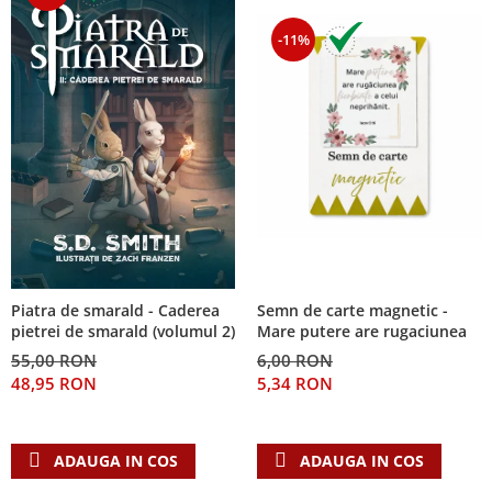
-11%
Piatra de smarald - Caderea
Semn de carte magnetic -
pietrei de smarald (volumul 2)
Mare putere are rugaciunea
55,00 RON
6,00 RON
48,95 RON
5,34 RON
ADAUGA IN COS
ADAUGA IN COS