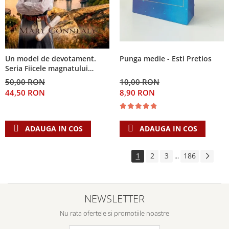
Punga medie - Esti Pretios
Un model de devotament.
Seria Fiicele magnatului
forestier 3
10,00 RON
50,00 RON
8,90 RON
44,50 RON
ADAUGA IN COS
ADAUGA IN COS
1
2
3
186
...
NEWSLETTER
Nu rata ofertele si promotiile noastre