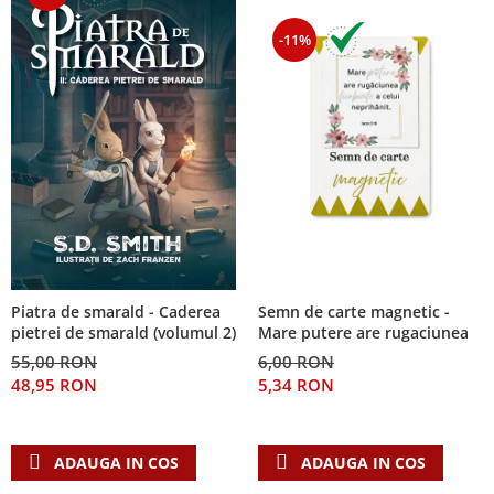
-11%
Piatra de smarald - Caderea
Semn de carte magnetic -
pietrei de smarald (volumul 2)
Mare putere are rugaciunea
55,00 RON
6,00 RON
48,95 RON
5,34 RON
ADAUGA IN COS
ADAUGA IN COS