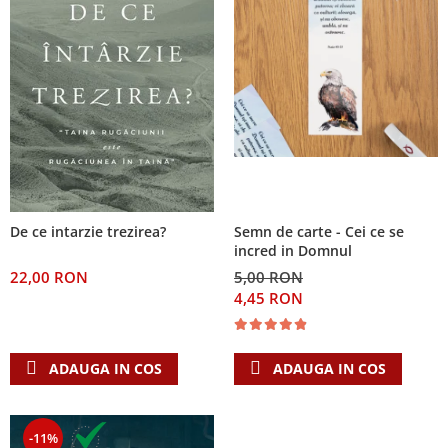
De ce intarzie trezirea?
Semn de carte - Cei ce se
incred in Domnul
22,00 RON
5,00 RON
4,45 RON
ADAUGA IN COS
ADAUGA IN COS
-11%