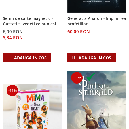
Semn de carte magnetic -
Generatia Aharon - Implinirea
Gustati si vedeti ce bun este
profetiilor
Domnul!
6,00 RON
60,00 RON
5,34 RON
ADAUGA IN COS
ADAUGA IN COS
-11%
-11%