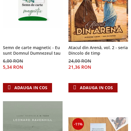
Semn de carte magnetic - Eu
Atacul din Arenă, vol. 2 - seria
sunt Domnul Dumnezeul tau
Dincolo de timp
6,00 RON
24,00 RON
5,34 RON
21,36 RON
ADAUGA IN COS
ADAUGA IN COS
-11%