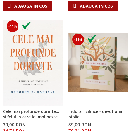
ADAUGA IN COS
ADAUGA IN COS
-11%
-11%
Cele mai profunde dorinte...
Indurari zilnice - devotional
si felul in care le implineste
biblic
invatatura crestina
39,00 RON
89,00 RON
34,71 RON
79,21 RON