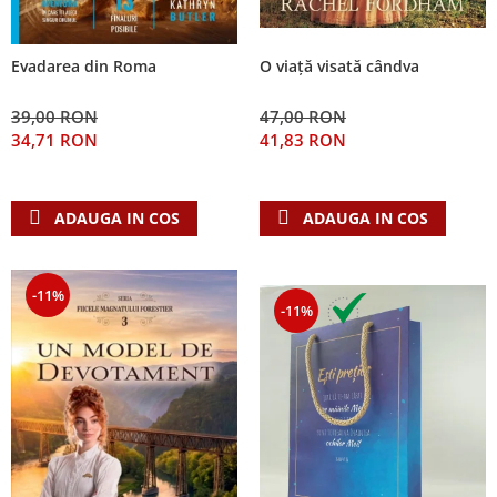
Evadarea din Roma
O viață visată cândva
39,00 RON
47,00 RON
34,71 RON
41,83 RON
ADAUGA IN COS
ADAUGA IN COS
-11%
-11%