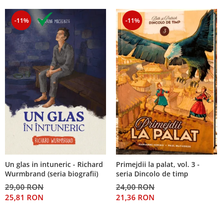
-11%
-11%
Un glas in intuneric - Richard
Primejdii la palat, vol. 3 -
Wurmbrand (seria biografii)
seria Dincolo de timp
29,00 RON
24,00 RON
25,81 RON
21,36 RON