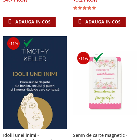
ADAUGA IN COS
ADAUGA IN COS
-11%
-11%
Semn de carte magnetic -
Idolii unei inimi -