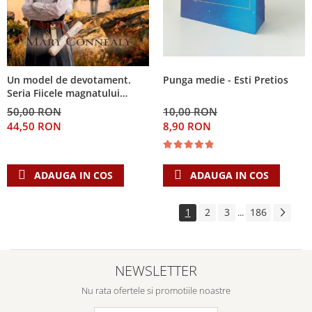
Punga medie - Esti Pretios
Un model de devotament.
Seria Fiicele magnatului
forestier 3
10,00 RON
50,00 RON
8,90 RON
44,50 RON
ADAUGA IN COS
ADAUGA IN COS
1
2
3
186
...
NEWSLETTER
Nu rata ofertele si promotiile noastre