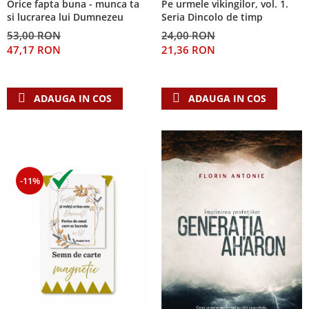
Orice fapta buna - munca ta
Pe urmele vikingilor, vol. 1.
Despre afaceri
si lucrarea lui Dumnezeu
Seria Dincolo de timp
Dezvoltare personala
53,00 RON
24,00 RON
Leadership
47,17 RON
21,36 RON
Mediu
Sanatate / nutritie
ADAUGA IN COS
ADAUGA IN COS
-11%