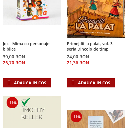
Joc - Mima cu personaje
Primejdii la palat, vol. 3 -
biblice
seria Dincolo de timp
30,00 RON
24,00 RON
26,70 RON
21,36 RON
ADAUGA IN COS
ADAUGA IN COS
-11%
-11%