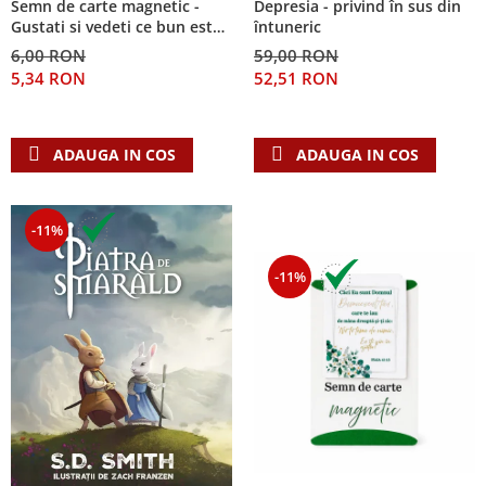
Semn de carte magnetic -
Depresia - privind în sus din
Despre afaceri
Gustati si vedeti ce bun este
întuneric
Dezvoltare personala
Domnul!
6,00 RON
59,00 RON
Leadership
5,34 RON
52,51 RON
Mediu
Sanatate / nutritie
ADAUGA IN COS
ADAUGA IN COS
-11%
-11%