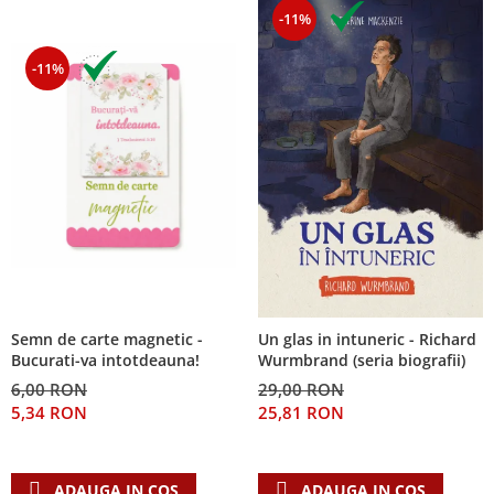
-11%
-11%
Semn de carte magnetic -
Un glas in intuneric - Richard
Bucurati-va intotdeauna!
Wurmbrand (seria biografii)
6,00 RON
29,00 RON
5,34 RON
25,81 RON
ADAUGA IN COS
ADAUGA IN COS