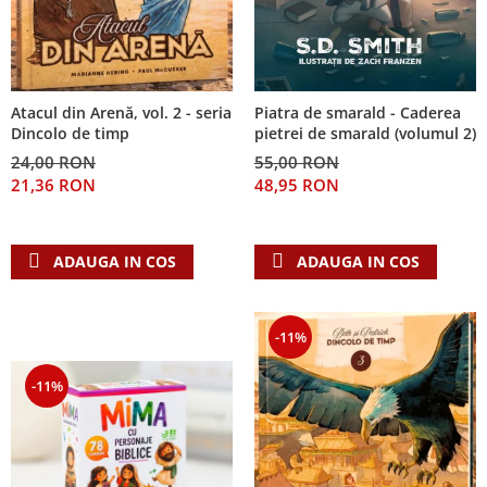
Piatra de smarald - Caderea
Atacul din Arenă, vol. 2 - seria
pietrei de smarald (volumul 2)
Dincolo de timp
55,00 RON
24,00 RON
48,95 RON
21,36 RON
ADAUGA IN COS
ADAUGA IN COS
-11%
-11%