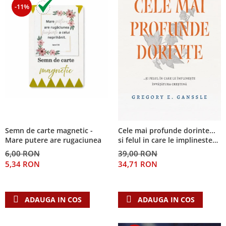
-11%
Semn de carte magnetic -
Cele mai profunde dorinte...
Mare putere are rugaciunea
si felul in care le implineste
invatatura crestina
6,00 RON
39,00 RON
5,34 RON
34,71 RON
ADAUGA IN COS
ADAUGA IN COS