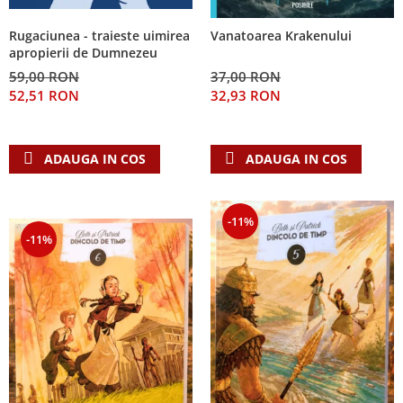
Rugaciunea - traieste uimirea
Vanatoarea Krakenului
apropierii de Dumnezeu
59,00 RON
37,00 RON
52,51 RON
32,93 RON
ADAUGA IN COS
ADAUGA IN COS
-11%
-11%