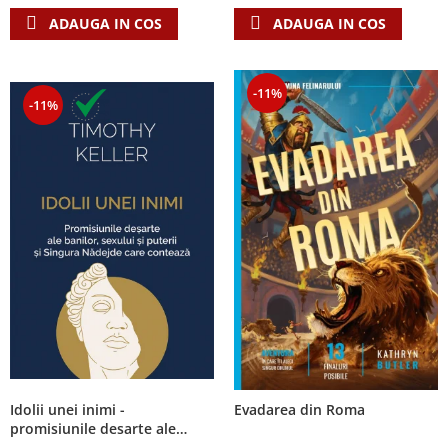
ADAUGA IN COS
ADAUGA IN COS
-11%
-11%
Idolii unei inimi -
Evadarea din Roma
promisiunile desarte ale
banilor, sexului si puterii si