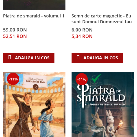
Semn de carte magnetic - Eu
Piatra de smarald - volumul 1
sunt Domnul Dumnezeul tau
6,00 RON
59,00 RON
5,34 RON
52,51 RON
ADAUGA IN COS
ADAUGA IN COS
-11%
-11%