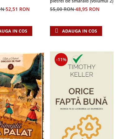
pietrei de smarald (volumul 2)
55,00 RON
48,95 RON
ON
52,51 RON
ADAUGA IN COS
AUGA IN COS
-11%