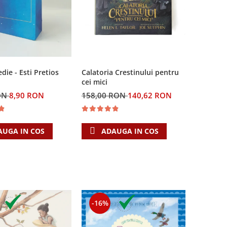
Calatoria Crestinului pentru
ie - Esti Pretios
cei mici
158,00 RON
140,62 RON
ON
8,90 RON
ADAUGA IN COS
AUGA IN COS
-16%