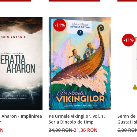
-11%
-11%
Semn de 
 Aharon - Implinirea
Pe urmele vikingilor, vol. 1.
Gustati s
r
Seria Dincolo de timp
Domnul!
6,00 RO
ON
24,00 RON
21,36 RON