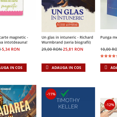
arte magnetic -
Un glas in intuneric - Richard
Punga med
va intotdeauna!
Wurmbrand (seria biografii)
N
5,34 RON
29,00 RON
25,81 RON
10,00 R
UGA IN COS
ADAUGA IN COS
AD
-11%
-12%