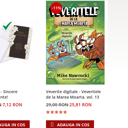
-11%
 - Sincere
Veverite digitale - Veveritele
nte!
de la Marea Moarta, vol. 13
N
7,12 RON
29,00 RON
25,81 RON
AUGA IN COS
ADAUGA IN COS