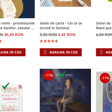
i inimi - promisiunile
Semn de carte - Cei ce se
Semn de 
e banilor, sexului si
incred in Domnul
Mare put
i Singura Nadejde
ON
36,49 RON
5,00 RON
4,45 RON
6,00 RO
eaza
UGA IN COS
ADAUGA IN COS
AD
-11%
-11%