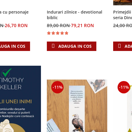
a cu personaje
Indurari zilnice - devotional
Primejdii 
biblic
seria Din
ON
26,70 RON
89,00 RON
79,21 RON
24,00 R
UGA IN COS
ADAUGA IN COS
AD
-11%
-11%