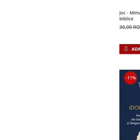
Contemporaneitate
Devotional
Joc - Mim
biblice
Diverse
30,00 R
Lupta Spirituala
Schimbarea caracterului
Slujire
ADA
Suferinta
Viata din belsug
Viata de zi cu zi
Despre afaceri
-11%
Dezvoltare personala
Leadership
Mediu
Sanatate / nutritie