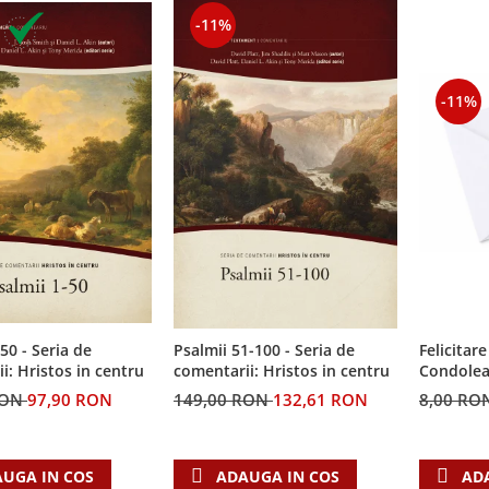
-11%
-11%
50 - Seria de
Felicitare
Psalmii 51-100 - Seria de
i: Hristos in centru
Condolea
comentarii: Hristos in centru
RON
97,90 RON
8,00 RO
149,00 RON
132,61 RON
UGA IN COS
AD
ADAUGA IN COS