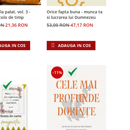
la palat, vol. 3 -
Orice fapta buna - munca ta
colo de timp
si lucrarea lui Dumnezeu
ON
21,36 RON
53,00 RON
47,17 RON
AUGA IN COS
ADAUGA IN COS
-11%