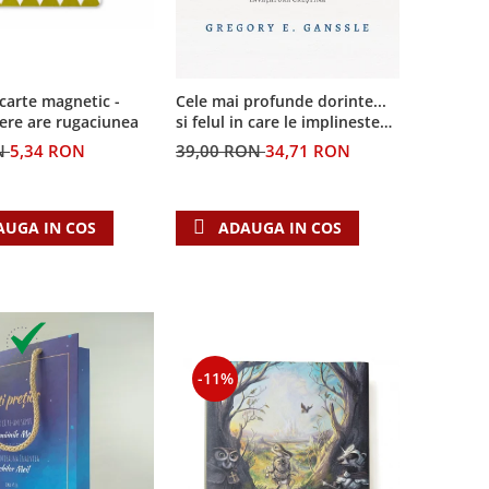
Cele mai profunde dorinte...
carte magnetic -
si felul in care le implineste
ere are rugaciunea
invatatura crestina
39,00 RON
34,71 RON
N
5,34 RON
ADAUGA IN COS
AUGA IN COS
-11%