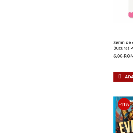
Semn de c
Bucurati-
6,00 RO
ADA
-11%