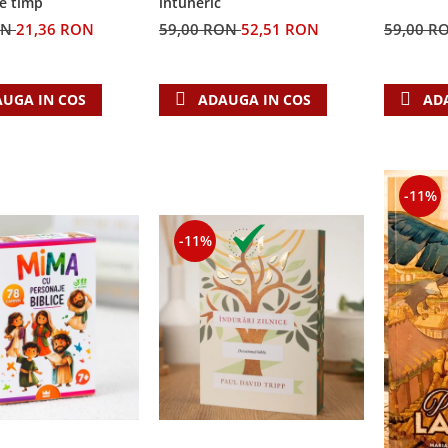
e timp
întuneric
ON
21,36 RON
59,00 RON
52,51 RON
59,00 R
UGA IN COS
ADAUGA IN COS
AD
-11%
-11%