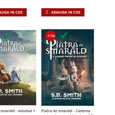
AUGA IN COS
ADAUGA IN COS
-11%
Piatra de smarald - Caderea
 smarald - volumul 1