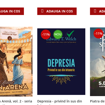
AD
UGA IN COS
ADAUGA IN COS
-11%
-11%
 Arenă, vol. 2 - seria
Depresia - privind în sus din
Piatra de