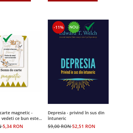
-11%
carte magnetic -
Depresia - privind în sus din
i vedeti ce bun este
întuneric
N
5,34 RON
59,00 RON
52,51 RON