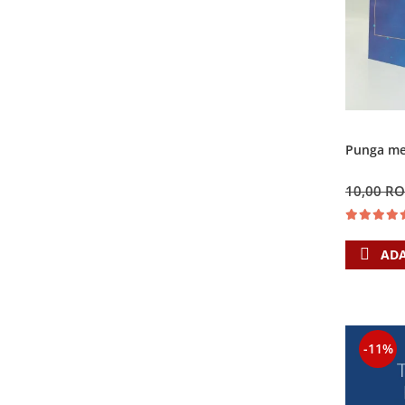
Punga med
10,00 R
ADA
-11%