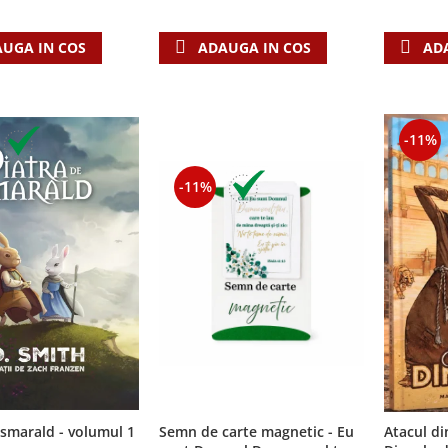
AD
UGA IN COS
ADAUGA IN COS
-11%
-11%
 smarald - volumul 1
Semn de carte magnetic - Eu
Atacul din