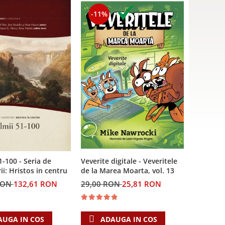
-11%
Veverite digitale - Veveritele
1-100 - Seria de
de la Marea Moarta, vol. 13
i: Hristos in centru
29,00 RON
25,81 RON
RON
132,61 RON
ADAUGA IN COS
AUGA IN COS