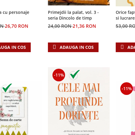
a cu personaje
Primejdii la palat, vol. 3 -
Orice fap
seria Dincolo de timp
si lucrar
ON
26,70 RON
24,00 RON
21,36 RON
53,00 R
UGA IN COS
ADAUGA IN COS
AD
-11%
-11%