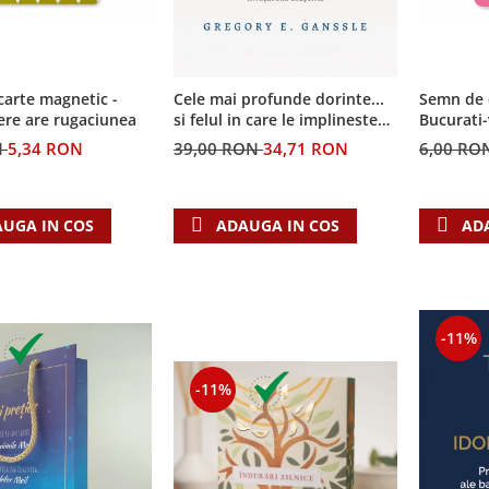
arte magnetic -
Semn de 
Cele mai profunde dorinte...
ere are rugaciunea
Bucurati
si felul in care le implineste
invatatura crestina
N
5,34 RON
6,00 RO
39,00 RON
34,71 RON
UGA IN COS
AD
ADAUGA IN COS
-11%
-11%