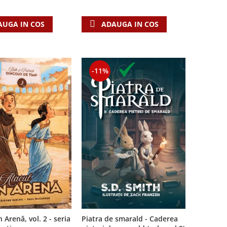
AUGA IN COS
ADAUGA IN COS
-11%
Piatra de smarald - Caderea
 Arenă, vol. 2 - seria