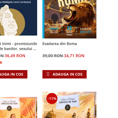
ei inimi - promisiunile
Evadarea din Roma
le banilor, sexului si
i Singura Nadejde
ON
36,49 RON
39,00 RON
34,71 RON
teaza
AUGA IN COS
ADAUGA IN COS
-11%