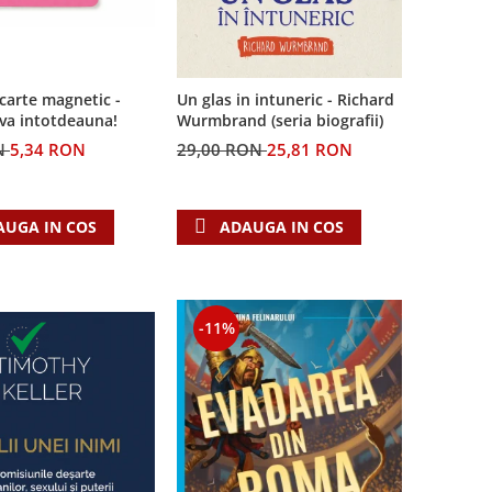
carte magnetic -
Un glas in intuneric - Richard
-va intotdeauna!
Wurmbrand (seria biografii)
N
5,34 RON
29,00 RON
25,81 RON
AUGA IN COS
ADAUGA IN COS
-11%