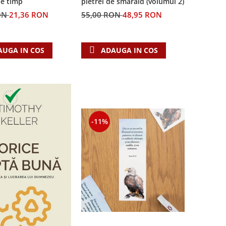
pietrei de smarald (volumul 2)
de timp
55,00 RON
48,95 RON
ON
21,36 RON
ADAUGA IN COS
AUGA IN COS
-11%