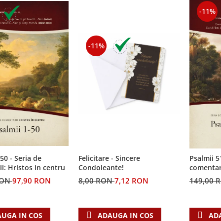
-11%
-11%
50 - Seria de
Felicitare - Sincere
Psalmii 5
i: Hristos in centru
Condoleante!
comentari
RON
97,90 RON
8,00 RON
7,12 RON
149,00 
UGA IN COS
ADAUGA IN COS
AD