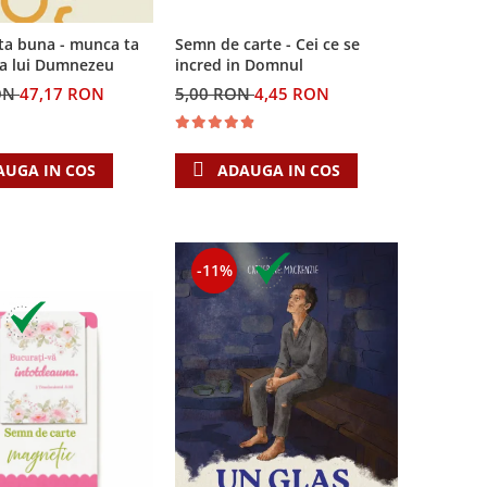
Semn de carte - Cei ce se
ta buna - munca ta
incred in Domnul
ea lui Dumnezeu
5,00 RON
4,45 RON
ON
47,17 RON
ADAUGA IN COS
AUGA IN COS
-11%