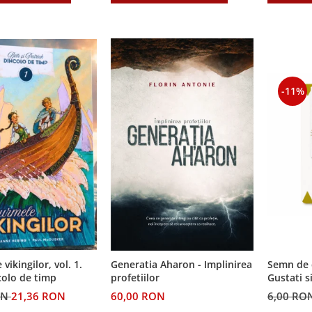
-11%
Semn de 
vikingilor, vol. 1.
Generatia Aharon - Implinirea
Gustati s
colo de timp
profetiilor
Domnul!
6,00 RO
ON
21,36 RON
60,00 RON