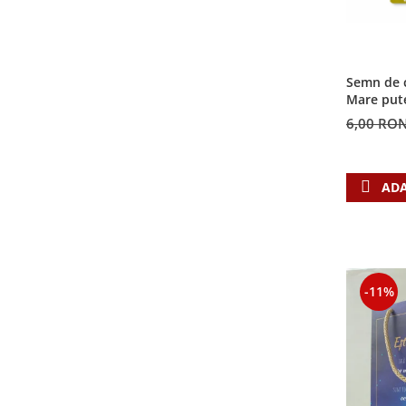
Semn de c
Mare put
6,00 RO
ADA
-11%