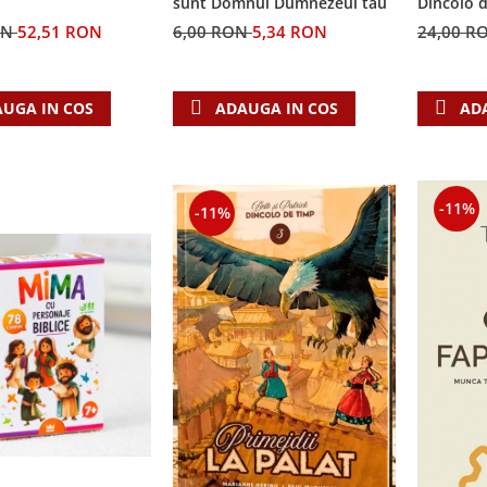
sunt Domnul Dumnezeul tau
Dincolo 
ON
52,51 RON
6,00 RON
5,34 RON
24,00 R
UGA IN COS
ADAUGA IN COS
AD
-11%
-11%