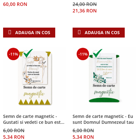
60,00 RON
24,00 RON
Teologie
21,36 RON
A doua venire
Apologetica
ADAUGA IN COS
ADAUGA IN COS
Dogmatica
Istoria Bisericii
Misiune
-11%
-11%
Viata crestina
Contemporaneitate
Devotional
Diverse
Lupta Spirituala
Schimbarea caracterului
Slujire
Suferinta
Semn de carte magnetic -
Semn de carte magnetic - Eu
Gustati si vedeti ce bun este
sunt Domnul Dumnezeul tau
Viata din belsug
Domnul!
6,00 RON
6,00 RON
Viata de zi cu zi
5,34 RON
5,34 RON