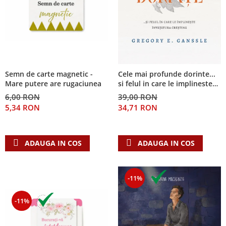
Semn de carte magnetic -
Cele mai profunde dorinte...
Mare putere are rugaciunea
si felul in care le implineste
invatatura crestina
6,00 RON
39,00 RON
5,34 RON
34,71 RON
ADAUGA IN COS
ADAUGA IN COS
-11%
-11%