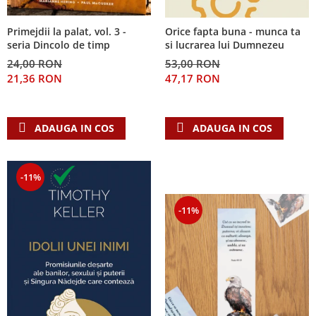
Primejdii la palat, vol. 3 -
Orice fapta buna - munca ta
seria Dincolo de timp
si lucrarea lui Dumnezeu
24,00 RON
53,00 RON
21,36 RON
47,17 RON
ADAUGA IN COS
ADAUGA IN COS
-11%
-11%