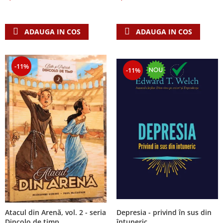
Despre afaceri
Dezvoltare personala
Leadership
ADAUGA IN COS
ADAUGA IN COS
Mediu
Sanatate / nutritie
-11%
-11%
Atacul din Arenă, vol. 2 - seria
Depresia - privind în sus din
Dincolo de timp
întuneric