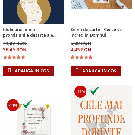
Semn de carte - Cei ce se
Idolii unei inimi -
incred in Domnul
promisiunile desarte ale
banilor, sexului si puterii si
5,00 RON
41,00 RON
Singura Nadejde care
4,45 RON
36,49 RON
conteaza
ADAUGA IN COS
ADAUGA IN COS
-11%
-11%