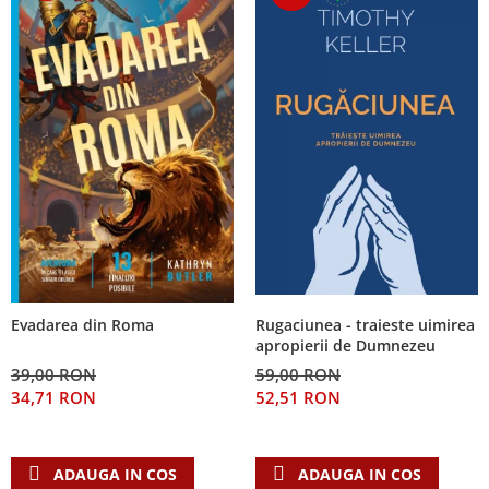
Rugaciunea - traieste uimirea
Evadarea din Roma
apropierii de Dumnezeu
59,00 RON
39,00 RON
52,51 RON
34,71 RON
ADAUGA IN COS
ADAUGA IN COS