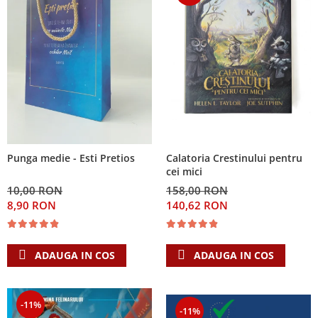
Calatoria Crestinului pentru
Punga medie - Esti Pretios
cei mici
158,00 RON
10,00 RON
140,62 RON
8,90 RON
ADAUGA IN COS
ADAUGA IN COS
-11%
-11%