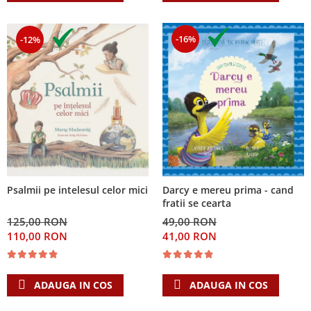
-16%
-12%
Psalmii pe intelesul celor mici
Darcy e mereu prima - cand
fratii se cearta
125,00 RON
49,00 RON
110,00 RON
41,00 RON
ADAUGA IN COS
ADAUGA IN COS