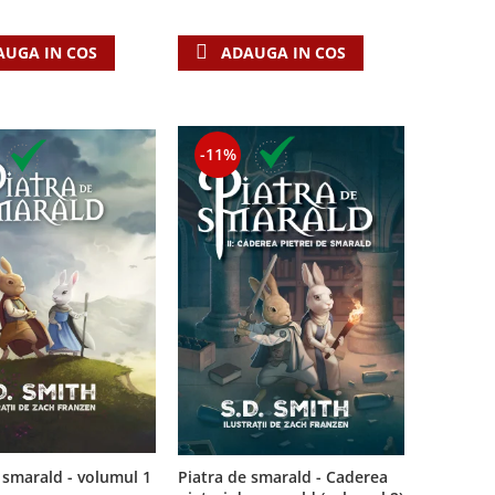
AUGA IN COS
ADAUGA IN COS
-11%
Piatra de smarald - Caderea
 smarald - volumul 1