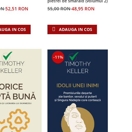
pietrei de smarald (volumul 2)
55,00 RON
48,95 RON
ON
52,51 RON
ADAUGA IN COS
AUGA IN COS
-11%