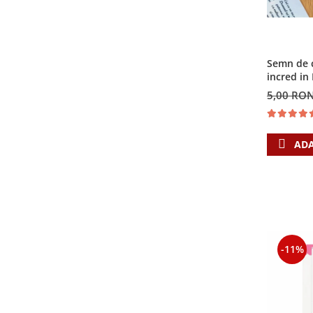
Semn de c
incred i
5,00 RO
ADA
-11%