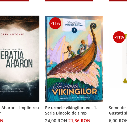
-11%
-11%
Semn de 
 Aharon - Implinirea
Pe urmele vikingilor, vol. 1.
Gustati s
r
Seria Dincolo de timp
Domnul!
6,00 RO
ON
24,00 RON
21,36 RON