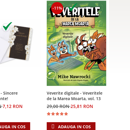
-11%
 - Sincere
Veverite digitale - Veveritele
nte!
de la Marea Moarta, vol. 13
N
7,12 RON
29,00 RON
25,81 RON
AUGA IN COS
ADAUGA IN COS