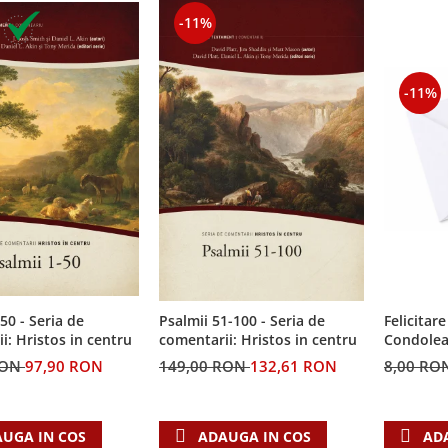
-11%
-11%
50 - Seria de
Felicitare
Psalmii 51-100 - Seria de
i: Hristos in centru
Condolea
comentarii: Hristos in centru
RON
97,90 RON
8,00 RO
149,00 RON
132,61 RON
UGA IN COS
AD
ADAUGA IN COS