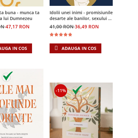
Idolii unei inimi - promisiunile
ta buna - munca ta
desarte ale banilor, sexului si
ea lui Dumnezeu
puterii si Singura Nadejde
41,00 RON
36,49 RON
ON
47,17 RON
care conteaza
ADAUGA IN COS
AUGA IN COS
-11%