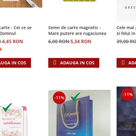
arte - Cei ce se
Semn de carte magnetic -
Cele mai 
n Domnul
Mare putere are rugaciunea
si felul i
invatatur
N
4,45 RON
6,00 RON
5,34 RON
39,00 R
UGA IN COS
ADAUGA IN COS
AD
-11%
-11%