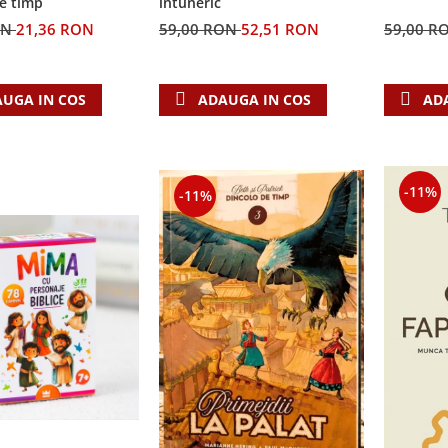
e timp
întuneric
ON
21,36 RON
59,00 RON
52,51 RON
59,00 R
UGA IN COS
ADAUGA IN COS
AD
-11%
-11%