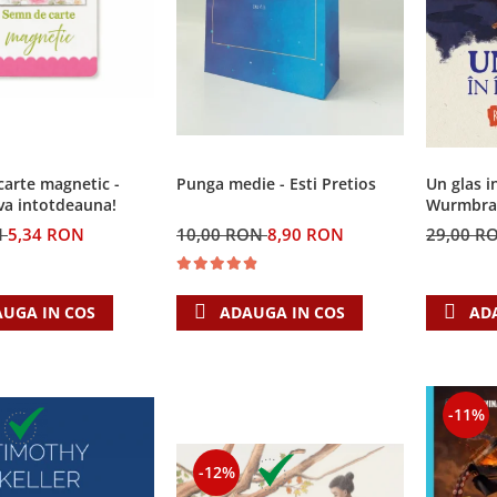
arte magnetic -
Punga medie - Esti Pretios
Un glas i
va intotdeauna!
Wurmbrand
N
5,34 RON
10,00 RON
8,90 RON
29,00 R
UGA IN COS
ADAUGA IN COS
AD
-11%
-12%