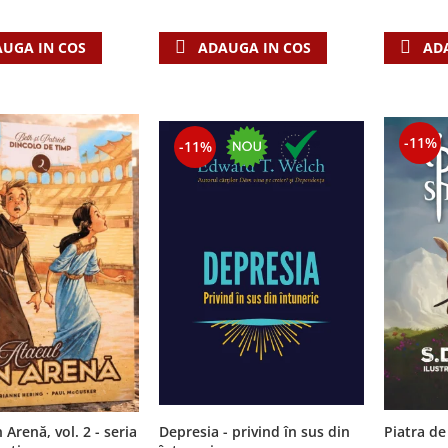
AD
UGA IN COS
ADAUGA IN COS
-11%
-11%
 Arenă, vol. 2 - seria
Depresia - privind în sus din
Piatra de