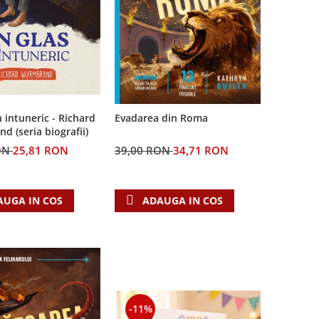
n intuneric - Richard
Evadarea din Roma
 (seria biografii)
ON
25,81 RON
39,00 RON
34,71 RON
AUGA IN COS
ADAUGA IN COS
-11%