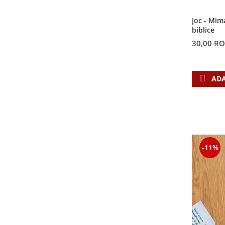
Contemporaneitate
Devotional
Joc - Mim
biblice
Diverse
30,00 R
Lupta Spirituala
Schimbarea caracterului
Slujire
ADA
Suferinta
Viata din belsug
Viata de zi cu zi
Despre afaceri
Dezvoltare personala
-11%
Leadership
Mediu
Sanatate / nutritie