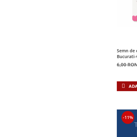
Semn de c
Bucurati-
6,00 RO
ADA
-11%