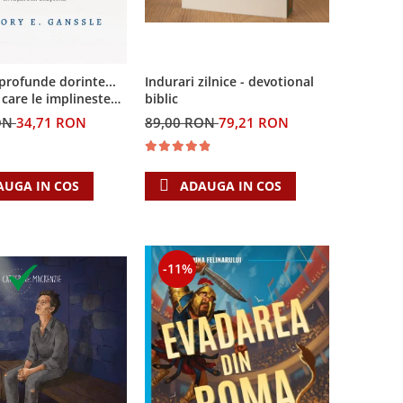
Indurari zilnice - devotional
profunde dorinte...
biblic
n care le implineste
a crestina
89,00 RON
79,21 RON
ON
34,71 RON
ADAUGA IN COS
AUGA IN COS
-11%