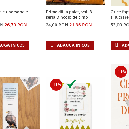
a cu personaje
Primejdii la palat, vol. 3 -
Orice fap
seria Dincolo de timp
si lucrar
ON
26,70 RON
24,00 RON
21,36 RON
53,00 R
UGA IN COS
ADAUGA IN COS
AD
-11%
-11%