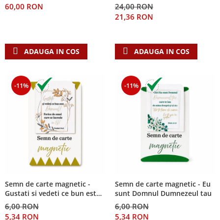
60,00 RON
24,00 RON
Teologie
21,36 RON
A doua venire
Apologetica
ADAUGA IN COS
ADAUGA IN COS
Dogmatica
Istoria Bisericii
Misiune
-11%
-11%
Viata crestina
Contemporaneitate
Devotional
Diverse
Lupta Spirituala
Schimbarea caracterului
Slujire
Suferinta
Semn de carte magnetic -
Semn de carte magnetic - Eu
Gustati si vedeti ce bun este
sunt Domnul Dumnezeul tau
Viata din belsug
Domnul!
6,00 RON
6,00 RON
Viata de zi cu zi
5,34 RON
5,34 RON