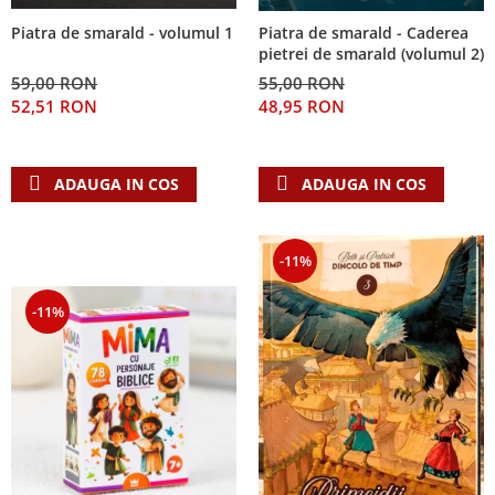
Piatra de smarald - volumul 1
Piatra de smarald - Caderea
pietrei de smarald (volumul 2)
59,00 RON
55,00 RON
52,51 RON
48,95 RON
ADAUGA IN COS
ADAUGA IN COS
-11%
-11%