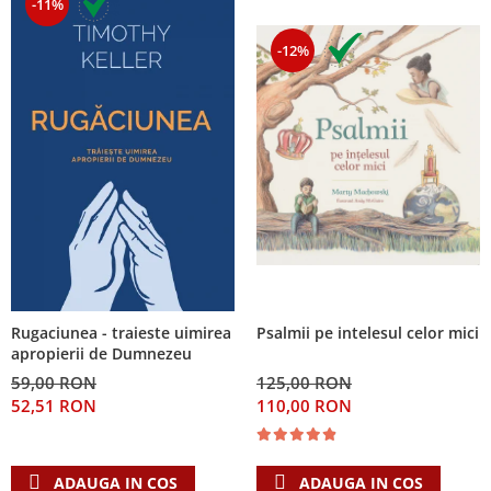
-11%
-12%
Psalmii pe intelesul celor mici
Rugaciunea - traieste uimirea
apropierii de Dumnezeu
125,00 RON
59,00 RON
110,00 RON
52,51 RON
ADAUGA IN COS
ADAUGA IN COS