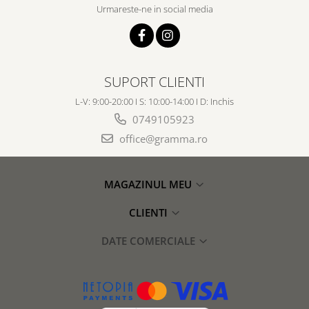
Urmareste-ne in social media
SUPORT CLIENTI
L-V: 9:00-20:00 I S: 10:00-14:00 I D: Inchis
0749105923
office@gramma.ro
MAGAZINUL MEU
CLIENTI
DATE COMERCIALE