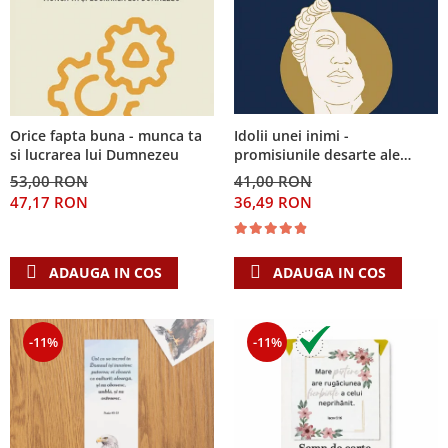
Idolii unei inimi -
Orice fapta buna - munca ta
promisiunile desarte ale
si lucrarea lui Dumnezeu
banilor, sexului si puterii si
41,00 RON
53,00 RON
Singura Nadejde care
36,49 RON
47,17 RON
conteaza
ADAUGA IN COS
ADAUGA IN COS
-11%
-11%