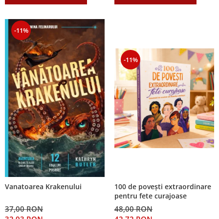
-11%
-11%
100 de povești extraordinare
Vanatoarea Krakenului
pentru fete curajoase
48,00 RON
37,00 RON