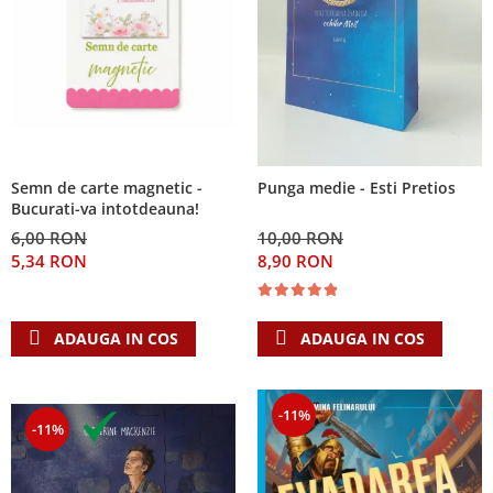
Semn de carte magnetic -
Punga medie - Esti Pretios
Bucurati-va intotdeauna!
6,00 RON
10,00 RON
5,34 RON
8,90 RON
ADAUGA IN COS
ADAUGA IN COS
-11%
-11%