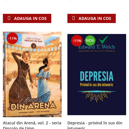
Despre afaceri
Dezvoltare personala
Leadership
ADAUGA IN COS
ADAUGA IN COS
Mediu
Sanatate / nutritie
-11%
-11%
Atacul din Arenă, vol. 2 - seria
Depresia - privind în sus din
Dincolo de timp
întuneric