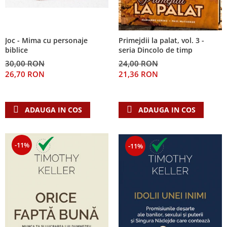
Joc - Mima cu personaje
Primejdii la palat, vol. 3 -
biblice
seria Dincolo de timp
30,00 RON
24,00 RON
26,70 RON
21,36 RON
ADAUGA IN COS
ADAUGA IN COS
-11%
-11%