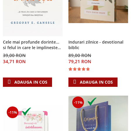
Cele mai profunde dorinte...
Indurari zilnice - devotional
si felul in care le implineste
biblic
invatatura crestina
39,00 RON
89,00 RON
34,71 RON
79,21 RON
ADAUGA IN COS
ADAUGA IN COS
-11%
-11%