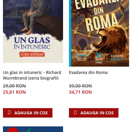
Un glas in intuneric - Richard
Evadarea din Roma
Wurmbrand (seria biografii)
29,00 RON
39,00 RON
25,81 RON
34,71 RON
ADAUGA IN COS
ADAUGA IN COS