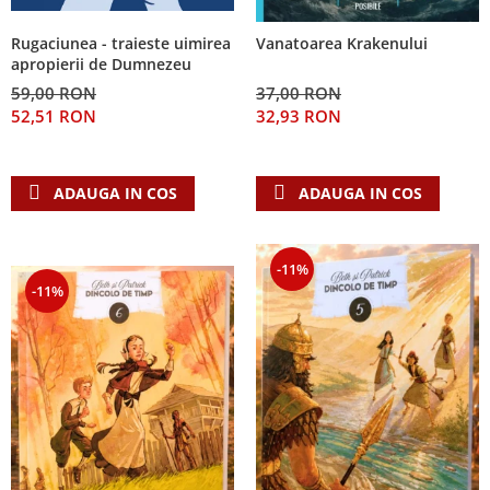
Rugaciunea - traieste uimirea
Vanatoarea Krakenului
apropierii de Dumnezeu
59,00 RON
37,00 RON
52,51 RON
32,93 RON
ADAUGA IN COS
ADAUGA IN COS
-11%
-11%