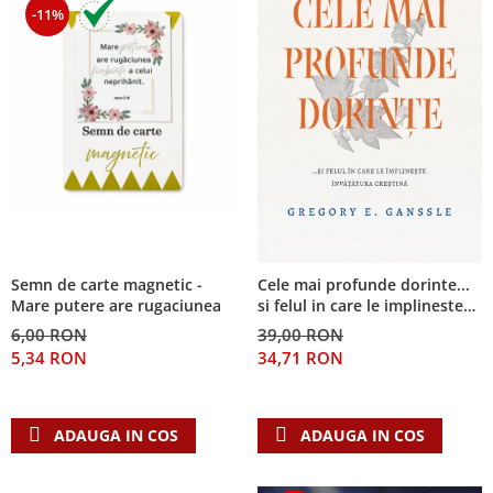
-11%
Semn de carte magnetic -
Cele mai profunde dorinte...
Mare putere are rugaciunea
si felul in care le implineste
invatatura crestina
6,00 RON
39,00 RON
5,34 RON
34,71 RON
ADAUGA IN COS
ADAUGA IN COS