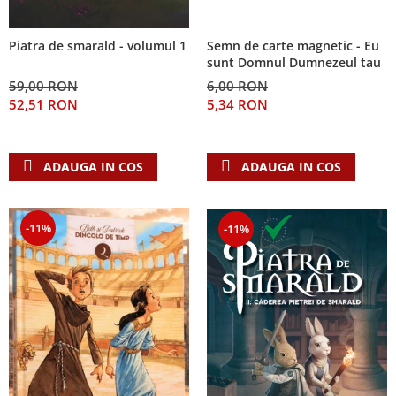
Semn de carte magnetic - Eu
Piatra de smarald - volumul 1
sunt Domnul Dumnezeul tau
6,00 RON
59,00 RON
5,34 RON
52,51 RON
ADAUGA IN COS
ADAUGA IN COS
-11%
-11%