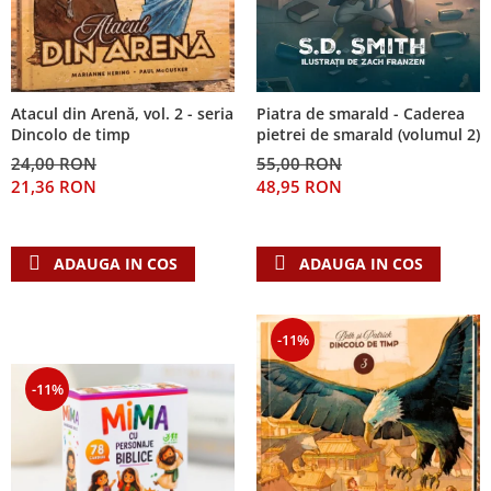
Piatra de smarald - Caderea
Atacul din Arenă, vol. 2 - seria
pietrei de smarald (volumul 2)
Dincolo de timp
55,00 RON
24,00 RON
48,95 RON
21,36 RON
ADAUGA IN COS
ADAUGA IN COS
-11%
-11%