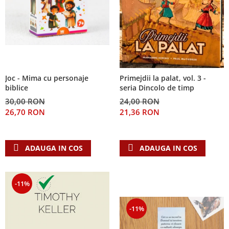
Joc - Mima cu personaje
Primejdii la palat, vol. 3 -
biblice
seria Dincolo de timp
30,00 RON
24,00 RON
26,70 RON
21,36 RON
ADAUGA IN COS
ADAUGA IN COS
-11%
-11%