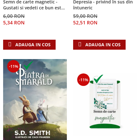
Semn de carte magnetic -
Depresia - privind în sus din
Despre afaceri
Gustati si vedeti ce bun este
întuneric
Dezvoltare personala
Domnul!
6,00 RON
59,00 RON
Leadership
5,34 RON
52,51 RON
Mediu
Sanatate / nutritie
ADAUGA IN COS
ADAUGA IN COS
-11%
-11%