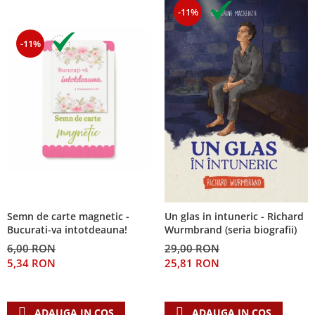
-11%
-11%
Semn de carte magnetic -
Un glas in intuneric - Richard
Bucurati-va intotdeauna!
Wurmbrand (seria biografii)
6,00 RON
29,00 RON
5,34 RON
25,81 RON
ADAUGA IN COS
ADAUGA IN COS