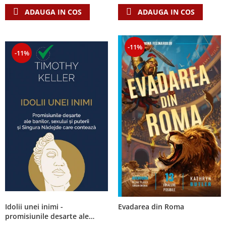
ADAUGA IN COS
ADAUGA IN COS
-11%
-11%
Idolii unei inimi -
Evadarea din Roma
promisiunile desarte ale
banilor, sexului si puterii si