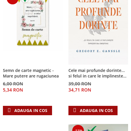
Semn de carte magnetic -
Cele mai profunde dorinte...
Mare putere are rugaciunea
si felul in care le implineste
invatatura crestina
6,00 RON
39,00 RON
5,34 RON
34,71 RON
ADAUGA IN COS
ADAUGA IN COS
-11%