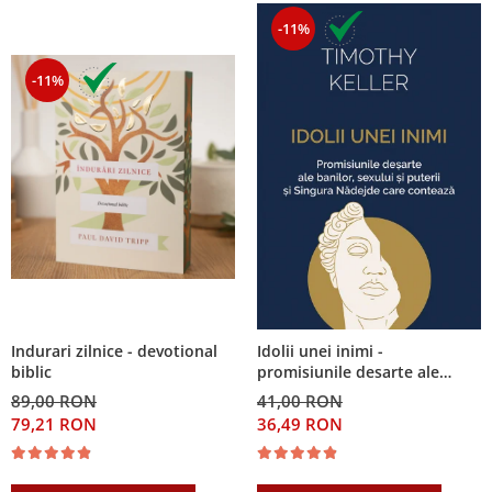
-11%
-11%
Indurari zilnice - devotional
Idolii unei inimi -
biblic
promisiunile desarte ale
banilor, sexului si puterii si
89,00 RON
41,00 RON
Singura Nadejde care
79,21 RON
36,49 RON
conteaza