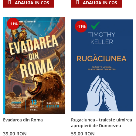
ADAUGA IN COS
ADAUGA IN COS
-11%
-11%
Rugaciunea - traieste uimirea
Evadarea din Roma
apropierii de Dumnezeu
59,00 RON
39,00 RON