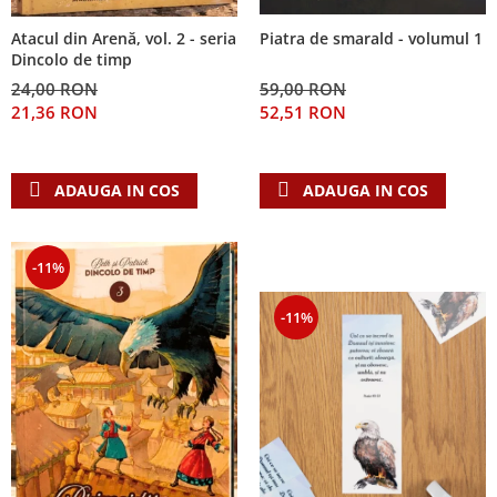
Atacul din Arenă, vol. 2 - seria
Piatra de smarald - volumul 1
Dincolo de timp
24,00 RON
59,00 RON
21,36 RON
52,51 RON
ADAUGA IN COS
ADAUGA IN COS
-11%
-11%