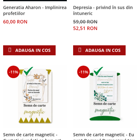
Despre afaceri
Depresia - privind în sus din
Generatia Aharon - Implinirea
Dezvoltare personala
întuneric
profetiilor
Leadership
59,00 RON
60,00 RON
Mediu
52,51 RON
Sanatate / nutritie
ADAUGA IN COS
ADAUGA IN COS
-11%
-11%
Semn de carte magnetic -
Semn de carte magnetic - Eu