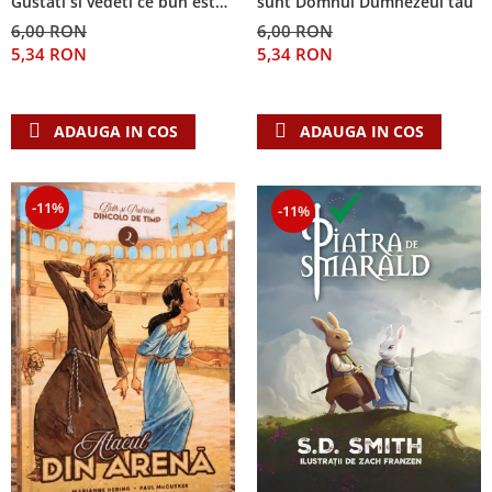
Gustati si vedeti ce bun este
sunt Domnul Dumnezeul tau
Domnul!
6,00 RON
6,00 RON
5,34 RON
5,34 RON
ADAUGA IN COS
ADAUGA IN COS
-11%
-11%