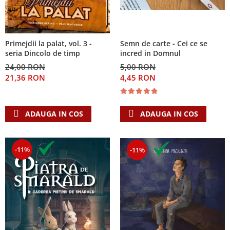
Primejdii la palat, vol. 3 -
Semn de carte - Cei ce se
seria Dincolo de timp
incred in Domnul
24,00 RON
5,00 RON
21,36 RON
4,45 RON
ADAUGA IN COS
ADAUGA IN COS
-11%
-11%