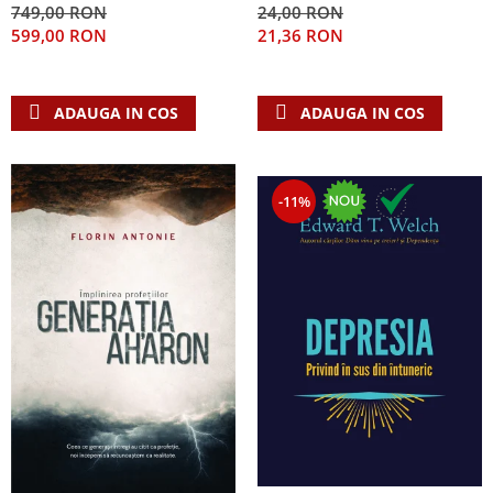
749,00 RON
24,00 RON
Teologie
599,00 RON
21,36 RON
A doua venire
Apologetica
ADAUGA IN COS
ADAUGA IN COS
Dogmatica
Istoria Bisericii
Misiune
-11%
Viata crestina
Contemporaneitate
Devotional
Diverse
Lupta Spirituala
Schimbarea caracterului
Slujire
Suferinta
Viata din belsug
Viata de zi cu zi