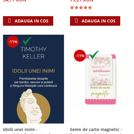
ADAUGA IN COS
ADAUGA IN COS
-11%
-11%
Semn de carte magnetic -
Idolii unei inimi -