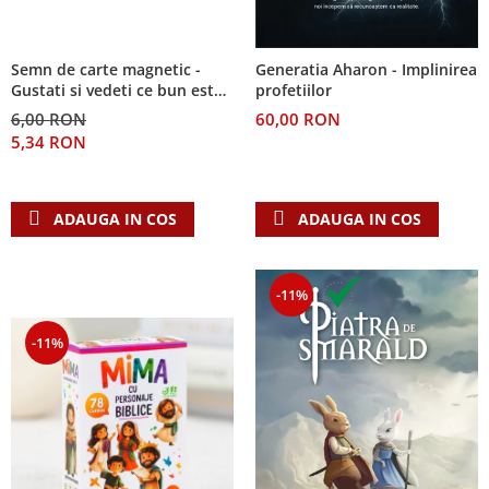
Semn de carte magnetic -
Generatia Aharon - Implinirea
Gustati si vedeti ce bun este
profetiilor
Domnul!
6,00 RON
60,00 RON
5,34 RON
ADAUGA IN COS
ADAUGA IN COS
-11%
-11%