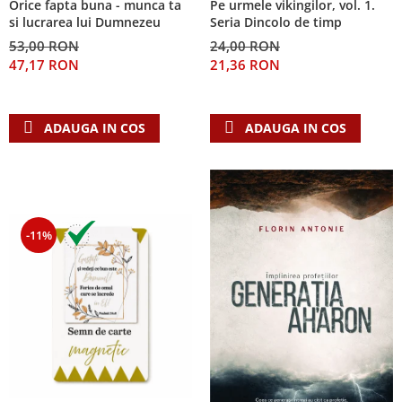
Orice fapta buna - munca ta
Pe urmele vikingilor, vol. 1.
Despre afaceri
si lucrarea lui Dumnezeu
Seria Dincolo de timp
Dezvoltare personala
53,00 RON
24,00 RON
Leadership
47,17 RON
21,36 RON
Mediu
Sanatate / nutritie
ADAUGA IN COS
ADAUGA IN COS
-11%