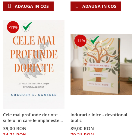
ADAUGA IN COS
ADAUGA IN COS
-11%
-11%
Cele mai profunde dorinte...
Indurari zilnice - devotional
si felul in care le implineste
biblic
invatatura crestina
39,00 RON
89,00 RON
34,71 RON
79,21 RON