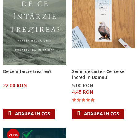
De ce intarzie trezirea?
Semn de carte - Cei ce se
incred in Domnul
22,00 RON
5,00 RON
4,45 RON
ADAUGA IN COS
ADAUGA IN COS
-11%