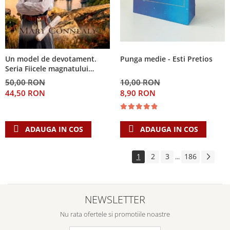
Punga medie - Esti Pretios
Un model de devotament.
Seria Fiicele magnatului
forestier 3
10,00 RON
50,00 RON
8,90 RON
44,50 RON
ADAUGA IN COS
ADAUGA IN COS
1
2
3
186
...
NEWSLETTER
Nu rata ofertele si promotiile noastre