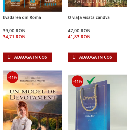
Evadarea din Roma
O viață visată cândva
39,00 RON
47,00 RON
34,71 RON
41,83 RON
ADAUGA IN COS
ADAUGA IN COS
-11%
-11%