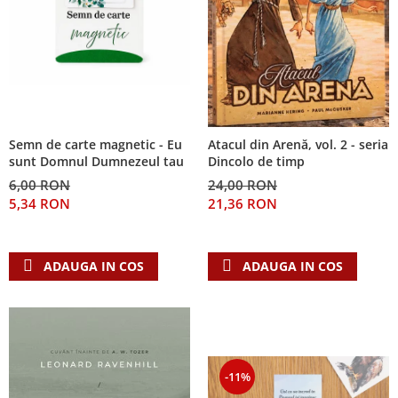
Semn de carte magnetic - Eu
Atacul din Arenă, vol. 2 - seria
sunt Domnul Dumnezeul tau
Dincolo de timp
6,00 RON
24,00 RON
5,34 RON
21,36 RON
ADAUGA IN COS
ADAUGA IN COS
-11%