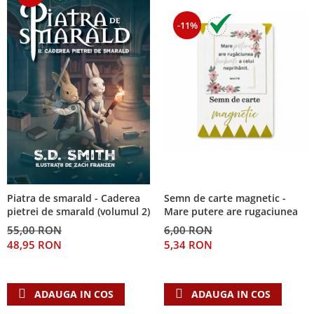
-11%
Piatra de smarald - Caderea
Semn de carte magnetic -
pietrei de smarald (volumul 2)
Mare putere are rugaciunea
55,00 RON
6,00 RON
48,95 RON
5,34 RON
ADAUGA IN COS
ADAUGA IN COS