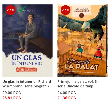
-11%
-11%
Un glas in intuneric - Richard
Primejdii la palat, vol. 3 -
Wurmbrand (seria biografii)
seria Dincolo de timp
29,00 RON
24,00 RON
25,81 RON
21,36 RON