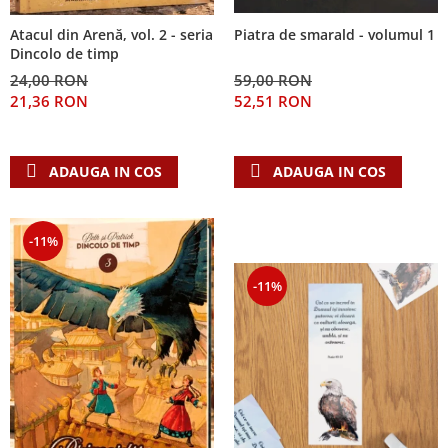
Atacul din Arenă, vol. 2 - seria
Piatra de smarald - volumul 1
Dincolo de timp
24,00 RON
59,00 RON
21,36 RON
52,51 RON
ADAUGA IN COS
ADAUGA IN COS
-11%
-11%