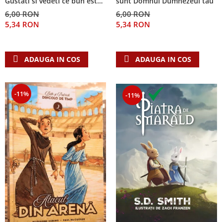
Gustati si vedeti ce bun este
sunt Domnul Dumnezeul tau
Domnul!
6,00 RON
6,00 RON
5,34 RON
5,34 RON
ADAUGA IN COS
ADAUGA IN COS
-11%
-11%