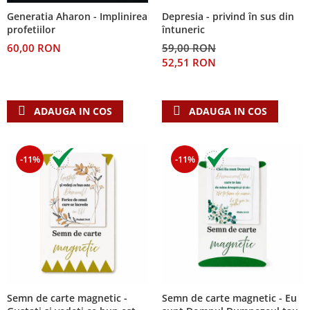
Despre afaceri
Depresia - privind în sus din
Generatia Aharon - Implinirea
Dezvoltare personala
întuneric
profetiilor
Leadership
59,00 RON
60,00 RON
Mediu
52,51 RON
Sanatate / nutritie
ADAUGA IN COS
ADAUGA IN COS
-11%
-11%
Semn de carte magnetic -
Semn de carte magnetic - Eu