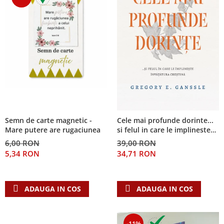
Semn de carte magnetic -
Cele mai profunde dorinte...
Mare putere are rugaciunea
si felul in care le implineste
invatatura crestina
6,00 RON
39,00 RON
5,34 RON
34,71 RON
ADAUGA IN COS
ADAUGA IN COS
-11%