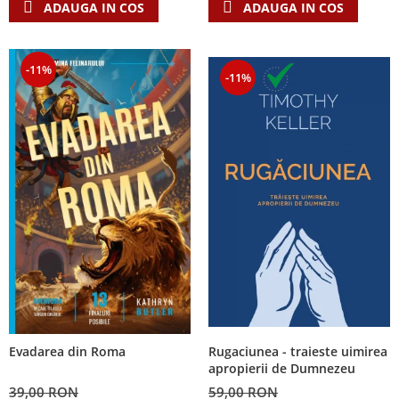
ADAUGA IN COS
ADAUGA IN COS
-11%
-11%
Rugaciunea - traieste uimirea
Evadarea din Roma
apropierii de Dumnezeu
59,00 RON
39,00 RON