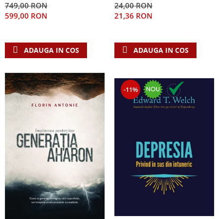
749,00 RON
24,00 RON
Teologie
599,00 RON
21,36 RON
A doua venire
Apologetica
ADAUGA IN COS
ADAUGA IN COS
Dogmatica
Istoria Bisericii
Misiune
-11%
Viata crestina
Contemporaneitate
Devotional
Diverse
Lupta Spirituala
Schimbarea caracterului
Slujire
Suferinta
Viata din belsug
Viata de zi cu zi