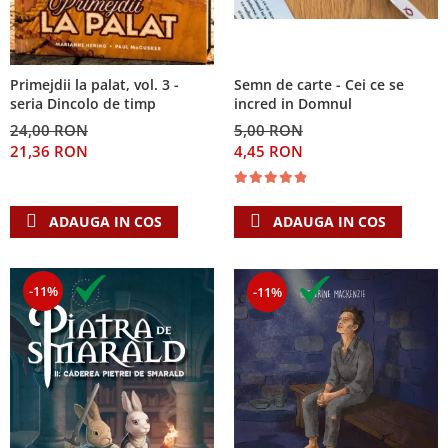
Primejdii la palat, vol. 3 -
Semn de carte - Cei ce se
seria Dincolo de timp
incred in Domnul
24,00 RON
5,00 RON
21,36 RON
4,45 RON
ADAUGA IN COS
ADAUGA IN COS
-11%
-11%