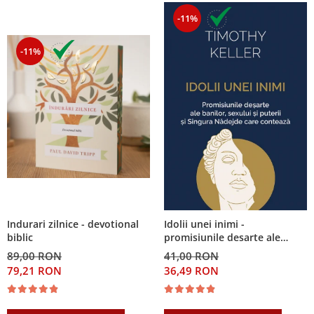
-11%
-11%
Indurari zilnice - devotional
Idolii unei inimi -
biblic
promisiunile desarte ale
banilor, sexului si puterii si
89,00 RON
41,00 RON
Singura Nadejde care
79,21 RON
36,49 RON
conteaza