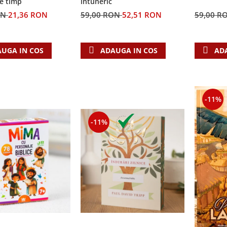
e timp
întuneric
ON
21,36 RON
59,00 RON
52,51 RON
59,00 R
UGA IN COS
ADAUGA IN COS
AD
-11%
-11%