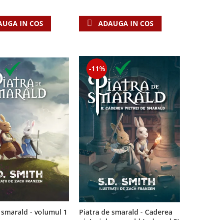
AUGA IN COS
ADAUGA IN COS
-11%
Piatra de smarald - Caderea
 smarald - volumul 1