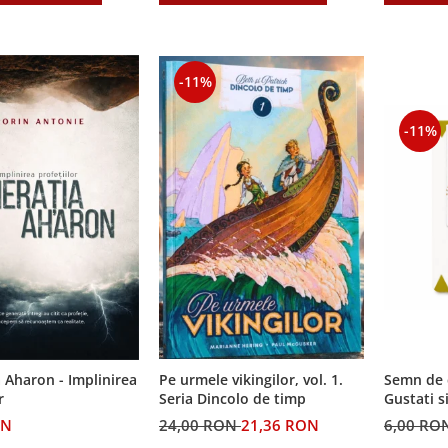
-11%
-11%
Semn de 
 Aharon - Implinirea
Pe urmele vikingilor, vol. 1.
Gustati s
r
Seria Dincolo de timp
Domnul!
6,00 RO
ON
24,00 RON
21,36 RON