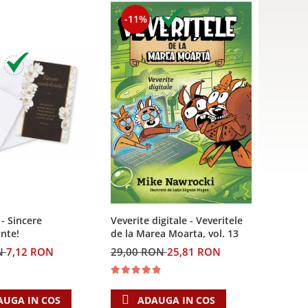
-11%
 - Sincere
Veverite digitale - Veveritele
nte!
de la Marea Moarta, vol. 13
N
7,12 RON
29,00 RON
25,81 RON
AUGA IN COS
ADAUGA IN COS