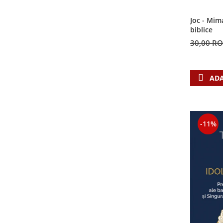
Contemporaneitate
Devotional
Joc - Mim
biblice
Diverse
30,00 R
Lupta Spirituala
Schimbarea caracterului
Slujire
ADA
Suferinta
Viata din belsug
Viata de zi cu zi
Despre afaceri
-11%
Dezvoltare personala
Leadership
Mediu
Sanatate / nutritie