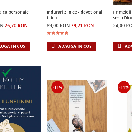
a cu personaje
Indurari zilnice - devotional
Primejdii 
biblic
seria Din
ON
26,70 RON
89,00 RON
79,21 RON
24,00 R
UGA IN COS
ADAUGA IN COS
AD
-11%
-11%