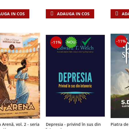
AD
UGA IN COS
ADAUGA IN COS
-11%
-11%
 Arenă, vol. 2 - seria
Depresia - privind în sus din
Piatra de