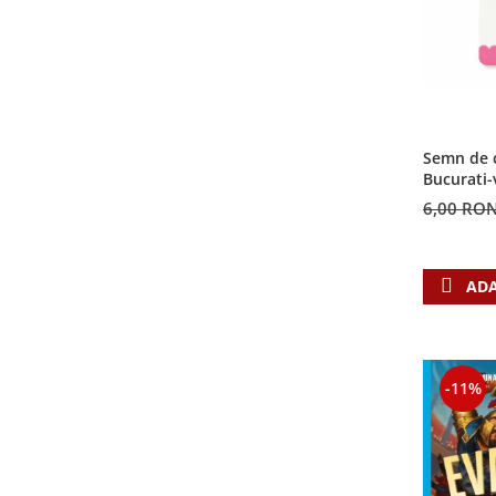
Semn de c
Bucurati-
6,00 RO
ADA
-11%