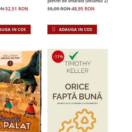
pietrei de smarald (volumul 2)
55,00 RON
48,95 RON
ON
52,51 RON
ADAUGA IN COS
AUGA IN COS
-11%