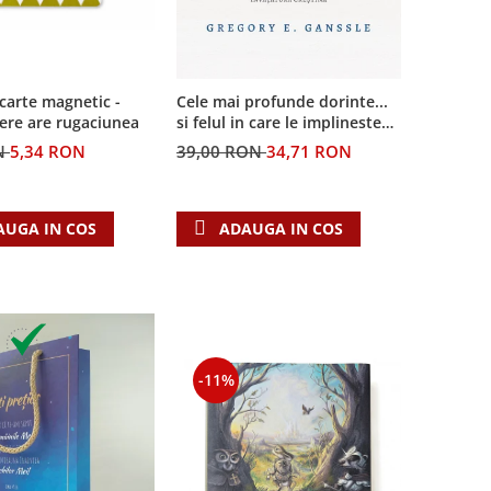
Cele mai profunde dorinte...
carte magnetic -
si felul in care le implineste
ere are rugaciunea
invatatura crestina
39,00 RON
34,71 RON
N
5,34 RON
ADAUGA IN COS
AUGA IN COS
-11%