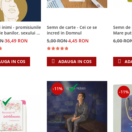
i inimi - promisiunile
Semn de carte - Cei ce se
Semn de 
e banilor, sexului si
incred in Domnul
Mare put
i Singura Nadejde
ON
36,49 RON
5,00 RON
4,45 RON
6,00 RO
eaza
UGA IN COS
ADAUGA IN COS
AD
-11%
-11%