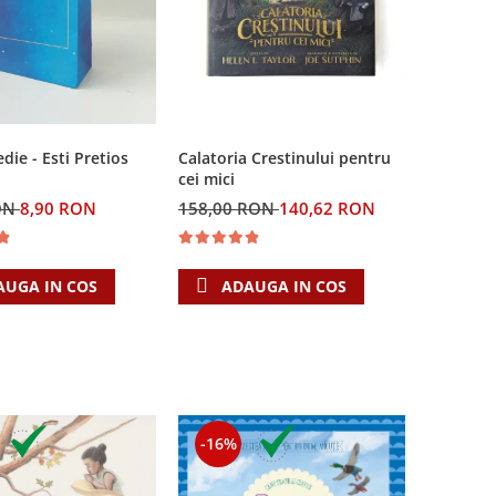
Calatoria Crestinului pentru
ie - Esti Pretios
cei mici
158,00 RON
140,62 RON
ON
8,90 RON
ADAUGA IN COS
AUGA IN COS
-16%