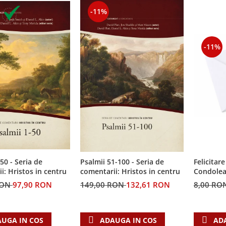
-11%
-11%
50 - Seria de
Felicitare
Psalmii 51-100 - Seria de
i: Hristos in centru
Condolea
comentarii: Hristos in centru
RON
97,90 RON
8,00 RO
149,00 RON
132,61 RON
UGA IN COS
AD
ADAUGA IN COS