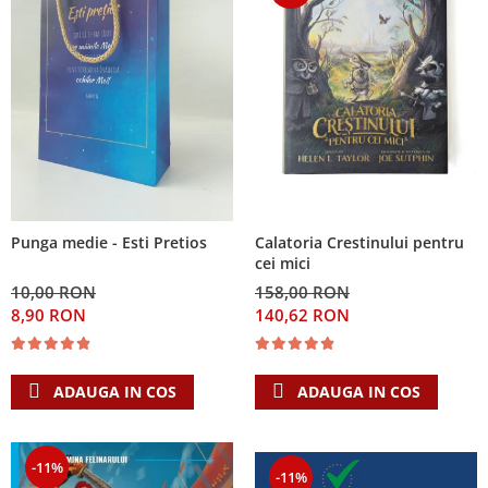
Calatoria Crestinului pentru
Punga medie - Esti Pretios
cei mici
158,00 RON
10,00 RON
140,62 RON
8,90 RON
ADAUGA IN COS
ADAUGA IN COS
-11%
-11%