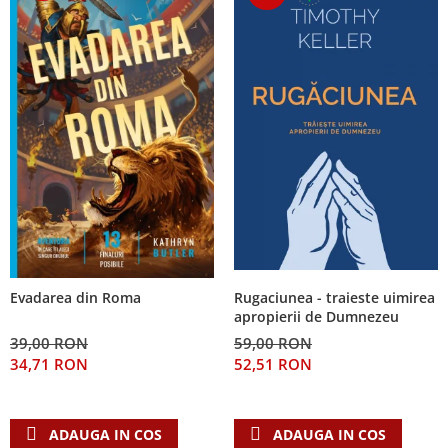
Rugaciunea - traieste uimirea
Evadarea din Roma
apropierii de Dumnezeu
59,00 RON
39,00 RON
52,51 RON
34,71 RON
ADAUGA IN COS
ADAUGA IN COS