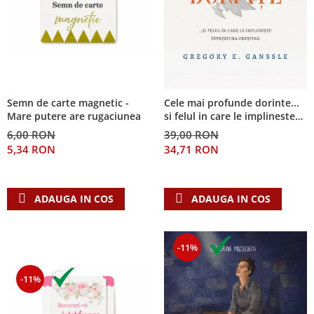
Semn de carte magnetic -
Cele mai profunde dorinte...
Mare putere are rugaciunea
si felul in care le implineste
invatatura crestina
6,00 RON
39,00 RON
5,34 RON
34,71 RON
ADAUGA IN COS
ADAUGA IN COS
-11%
-11%