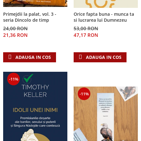
Primejdii la palat, vol. 3 -
Orice fapta buna - munca ta
seria Dincolo de timp
si lucrarea lui Dumnezeu
24,00 RON
53,00 RON
21,36 RON
47,17 RON
ADAUGA IN COS
ADAUGA IN COS
-11%
-11%