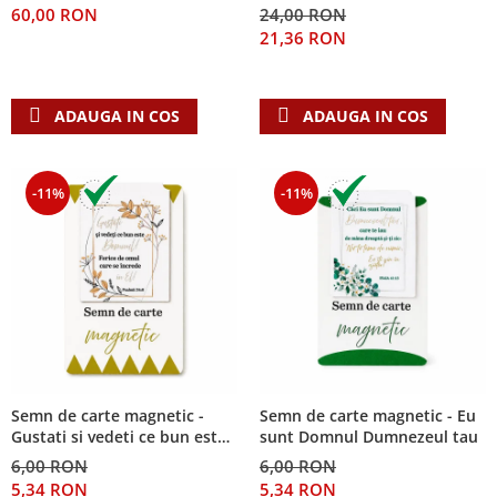
60,00 RON
24,00 RON
Teologie
21,36 RON
A doua venire
Apologetica
ADAUGA IN COS
ADAUGA IN COS
Dogmatica
Istoria Bisericii
Misiune
-11%
-11%
Viata crestina
Contemporaneitate
Devotional
Diverse
Lupta Spirituala
Schimbarea caracterului
Slujire
Suferinta
Semn de carte magnetic -
Semn de carte magnetic - Eu
Gustati si vedeti ce bun este
sunt Domnul Dumnezeul tau
Viata din belsug
Domnul!
6,00 RON
6,00 RON
Viata de zi cu zi
5,34 RON
5,34 RON