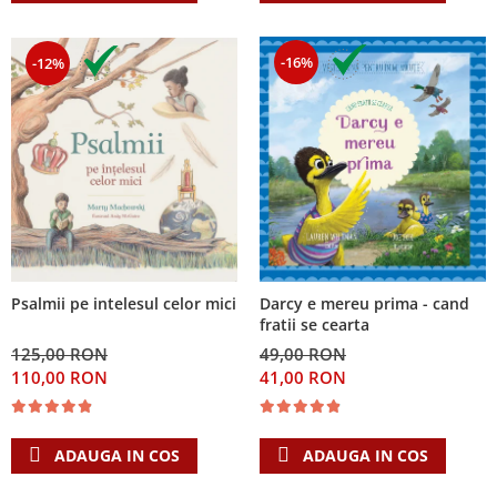
-16%
-12%
Psalmii pe intelesul celor mici
Darcy e mereu prima - cand
fratii se cearta
125,00 RON
49,00 RON
110,00 RON
41,00 RON
ADAUGA IN COS
ADAUGA IN COS