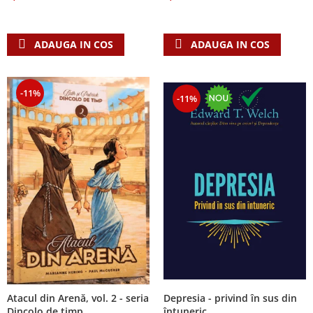
Despre afaceri
Dezvoltare personala
Leadership
ADAUGA IN COS
ADAUGA IN COS
Mediu
Sanatate / nutritie
-11%
-11%
Atacul din Arenă, vol. 2 - seria
Depresia - privind în sus din
Dincolo de timp
întuneric