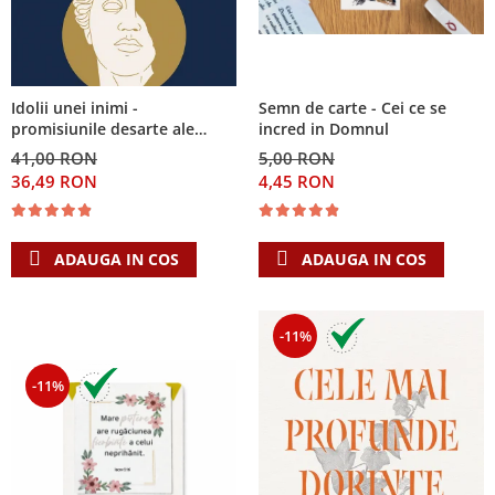
Semn de carte - Cei ce se
Idolii unei inimi -
incred in Domnul
promisiunile desarte ale
banilor, sexului si puterii si
5,00 RON
41,00 RON
Singura Nadejde care
4,45 RON
36,49 RON
conteaza
ADAUGA IN COS
ADAUGA IN COS
-11%
-11%