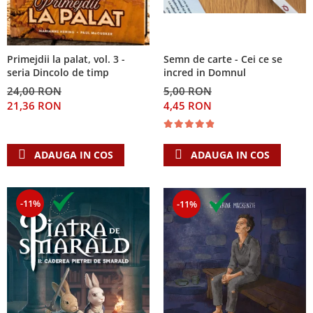
Primejdii la palat, vol. 3 -
Semn de carte - Cei ce se
seria Dincolo de timp
incred in Domnul
24,00 RON
5,00 RON
21,36 RON
4,45 RON
ADAUGA IN COS
ADAUGA IN COS
-11%
-11%