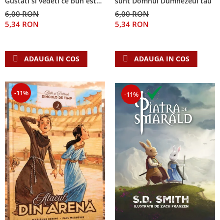
Gustati si vedeti ce bun este
sunt Domnul Dumnezeul tau
Domnul!
6,00 RON
6,00 RON
5,34 RON
5,34 RON
ADAUGA IN COS
ADAUGA IN COS
-11%
-11%