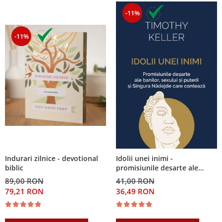
-11%
-11%
Indurari zilnice - devotional
Idolii unei inimi -
biblic
promisiunile desarte ale
banilor, sexului si puterii si
89,00 RON
41,00 RON
Singura Nadejde care
79,21 RON
36,49 RON
conteaza