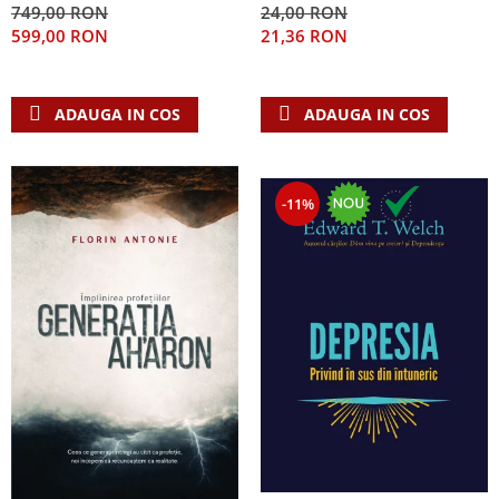
749,00 RON
24,00 RON
Teologie
599,00 RON
21,36 RON
A doua venire
Apologetica
ADAUGA IN COS
ADAUGA IN COS
Dogmatica
Istoria Bisericii
Misiune
-11%
Viata crestina
Contemporaneitate
Devotional
Diverse
Lupta Spirituala
Schimbarea caracterului
Slujire
Suferinta
Viata din belsug
Viata de zi cu zi