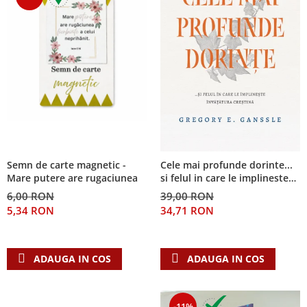
Semn de carte magnetic -
Cele mai profunde dorinte...
Mare putere are rugaciunea
si felul in care le implineste
invatatura crestina
6,00 RON
39,00 RON
5,34 RON
34,71 RON
ADAUGA IN COS
ADAUGA IN COS
-11%