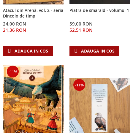
Atacul din Arenă, vol. 2 - seria
Piatra de smarald - volumul 1
Dincolo de timp
24,00 RON
59,00 RON
21,36 RON
52,51 RON
ADAUGA IN COS
ADAUGA IN COS
-11%
-11%