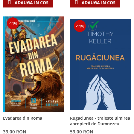
ADAUGA IN COS
ADAUGA IN COS
-11%
-11%
Rugaciunea - traieste uimirea
Evadarea din Roma
apropierii de Dumnezeu
59,00 RON
39,00 RON