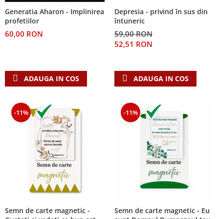
Despre afaceri
Depresia - privind în sus din
Generatia Aharon - Implinirea
Dezvoltare personala
întuneric
profetiilor
Leadership
59,00 RON
60,00 RON
Mediu
52,51 RON
Sanatate / nutritie
ADAUGA IN COS
ADAUGA IN COS
-11%
-11%
Semn de carte magnetic -
Semn de carte magnetic - Eu