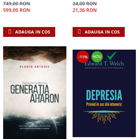
749,00 RON
24,00 RON
Teologie
599,00 RON
21,36 RON
A doua venire
Apologetica
ADAUGA IN COS
ADAUGA IN COS
Dogmatica
Istoria Bisericii
Misiune
-11%
Viata crestina
Contemporaneitate
Devotional
Diverse
Lupta Spirituala
Schimbarea caracterului
Slujire
Suferinta
Viata din belsug
Viata de zi cu zi