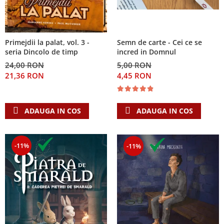
Primejdii la palat, vol. 3 -
Semn de carte - Cei ce se
seria Dincolo de timp
incred in Domnul
24,00 RON
5,00 RON
21,36 RON
4,45 RON
ADAUGA IN COS
ADAUGA IN COS
-11%
-11%