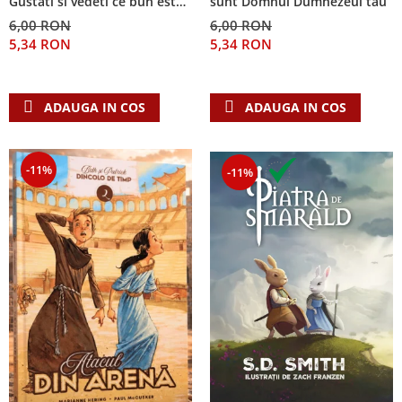
Gustati si vedeti ce bun este
sunt Domnul Dumnezeul tau
Domnul!
6,00 RON
6,00 RON
5,34 RON
5,34 RON
ADAUGA IN COS
ADAUGA IN COS
-11%
-11%