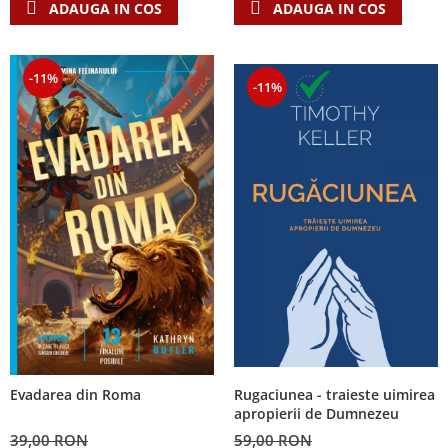
ADAUGA IN COS
ADAUGA IN COS
-11%
-11%
Rugaciunea - traieste uimirea
Evadarea din Roma
apropierii de Dumnezeu
59,00 RON
39,00 RON