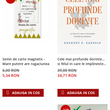
Semn de carte magnetic -
Cele mai profunde dorinte...
Mare putere are rugaciunea
si felul in care le implineste
invatatura crestina
6,00 RON
39,00 RON
5,34 RON
34,71 RON
ADAUGA IN COS
ADAUGA IN COS
-11%