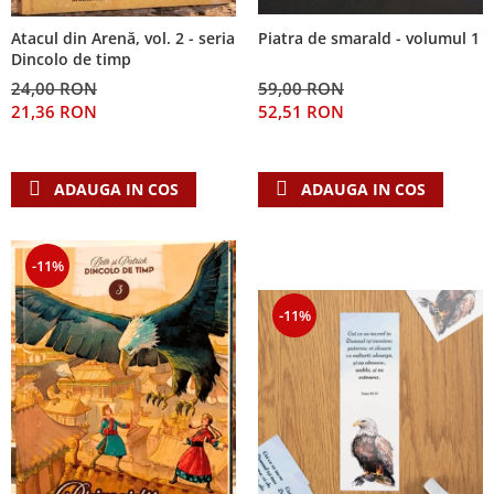
Atacul din Arenă, vol. 2 - seria
Piatra de smarald - volumul 1
Dincolo de timp
24,00 RON
59,00 RON
21,36 RON
52,51 RON
ADAUGA IN COS
ADAUGA IN COS
-11%
-11%