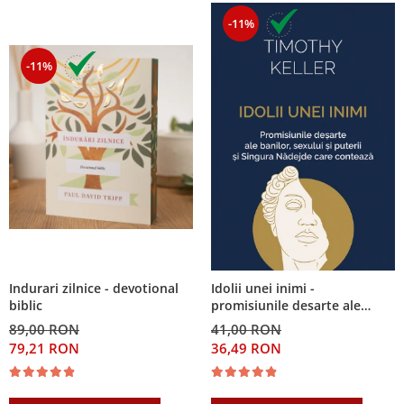
-11%
-11%
Indurari zilnice - devotional
Idolii unei inimi -
biblic
promisiunile desarte ale
banilor, sexului si puterii si
89,00 RON
41,00 RON
Singura Nadejde care
79,21 RON
36,49 RON
conteaza