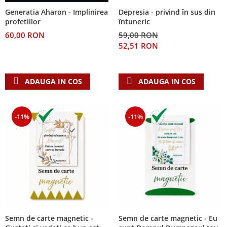
Despre afaceri
Depresia - privind în sus din
Generatia Aharon - Implinirea
Dezvoltare personala
întuneric
profetiilor
Leadership
59,00 RON
60,00 RON
Mediu
52,51 RON
Sanatate / nutritie
ADAUGA IN COS
ADAUGA IN COS
-11%
-11%
Semn de carte magnetic -
Semn de carte magnetic - Eu