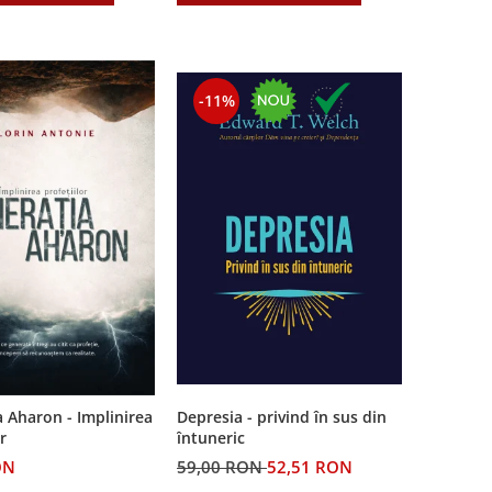
-11%
Depresia - privind în sus din
 Aharon - Implinirea
întuneric
r
59,00 RON
52,51 RON
ON