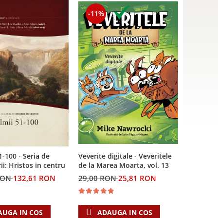
-11%
Veverite digitale - Veveritele
1-100 - Seria de
de la Marea Moarta, vol. 13
i: Hristos in centru
29,00 RON
25,81 RON
RON
132,61 RON
ADAUGA IN COS
AUGA IN COS