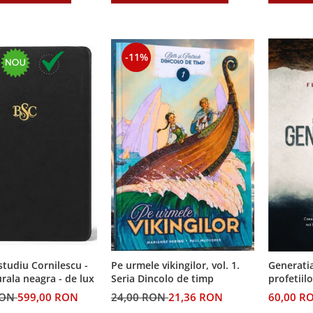
-11%
 studiu Cornilescu -
Pe urmele vikingilor, vol. 1.
Generatia
urala neagra - de lux
Seria Dincolo de timp
profetiilo
RON
599,00 RON
24,00 RON
21,36 RON
60,00 R