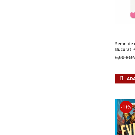
Semn de c
Bucurati-
6,00 RO
ADA
-11%