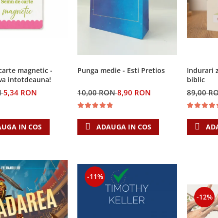
Punga medie - Esti Pretios
arte magnetic -
Indurari 
va intotdeauna!
biblic
10,00 RON
8,90 RON
N
5,34 RON
89,00 R
ADAUGA IN COS
UGA IN COS
AD
-11%
-12%