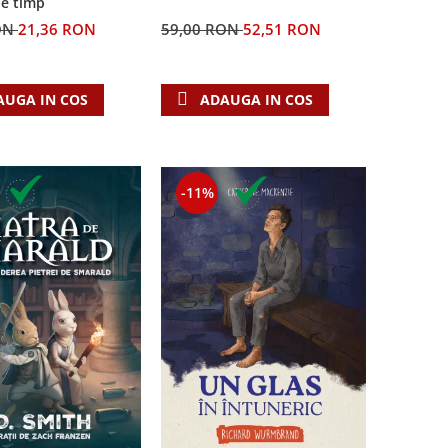
de timp
ON
21,36 RON
59,00 RON
52,51 RON
AUGA IN COS
ADAUGA IN COS
-11%