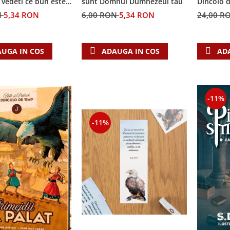
i vedeti ce bun este
sunt Domnul Dumnezeul tau
Dincolo 
N
5,34 RON
6,00 RON
5,34 RON
24,00 R
UGA IN COS
ADAUGA IN COS
AD
-11%
-11%