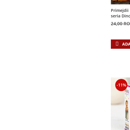
Contemporaneitate
Devotional
Primejdii 
seria Din
Diverse
24,00 R
Lupta Spirituala
Schimbarea caracterului
Slujire
ADA
Suferinta
Viata din belsug
Viata de zi cu zi
Despre afaceri
Dezvoltare personala
-11%
Leadership
Mediu
Sanatate / nutritie