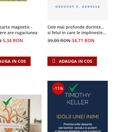
carte magnetic -
Cele mai profunde dorinte...
ere are rugaciunea
si felul in care le implineste
invatatura crestina
N
5,34 RON
39,00 RON
34,71 RON
AUGA IN COS
ADAUGA IN COS
-11%