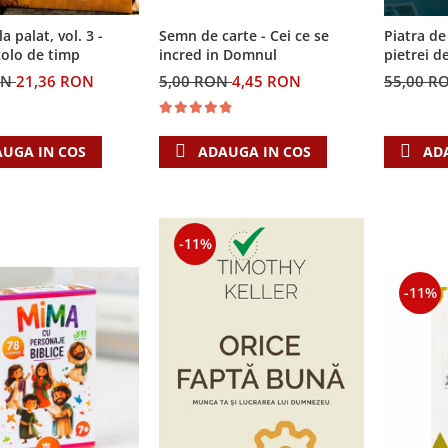
Semn de carte - Cei ce se
la palat, vol. 3 -
Piatra de
incred in Domnul
colo de timp
pietrei d
5,00 RON
4,45 RON
ON
21,36 RON
55,00 R
ADAUGA IN COS
UGA IN COS
AD
-11%
-11%