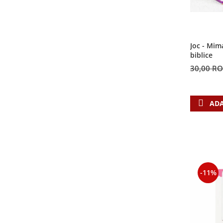
Joc - Mim
biblice
30,00 R
ADA
-11%