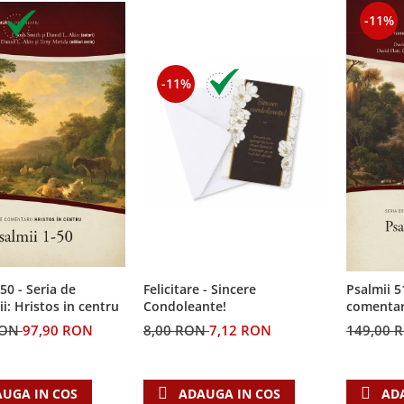
-11%
-11%
50 - Seria de
Felicitare - Sincere
Psalmii 5
i: Hristos in centru
Condoleante!
comentari
RON
97,90 RON
8,00 RON
7,12 RON
149,00 
UGA IN COS
ADAUGA IN COS
AD