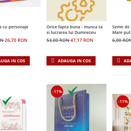
a cu personaje
Semn de 
Orice fapta buna - munca ta
Mare put
si lucrarea lui Dumnezeu
ON
26,70 RON
6,00 RO
53,00 RON
47,17 RON
UGA IN COS
AD
ADAUGA IN COS
-11%
-11%