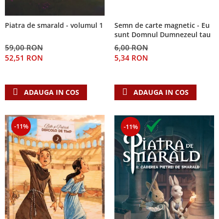
Semn de carte magnetic - Eu
Piatra de smarald - volumul 1
sunt Domnul Dumnezeul tau
6,00 RON
59,00 RON
5,34 RON
52,51 RON
ADAUGA IN COS
ADAUGA IN COS
-11%
-11%