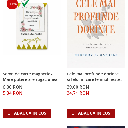
-11%
Semn de carte magnetic -
Cele mai profunde dorinte...
Mare putere are rugaciunea
si felul in care le implineste
invatatura crestina
6,00 RON
39,00 RON
5,34 RON
34,71 RON
ADAUGA IN COS
ADAUGA IN COS