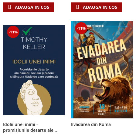
ADAUGA IN COS
ADAUGA IN COS
-11%
-11%
Idolii unei inimi -
Evadarea din Roma
promisiunile desarte ale
banilor, sexului si puterii si