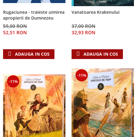
Rugaciunea - traieste uimirea
Vanatoarea Krakenului
apropierii de Dumnezeu
59,00 RON
37,00 RON
52,51 RON
32,93 RON
ADAUGA IN COS
ADAUGA IN COS
-11%
-11%