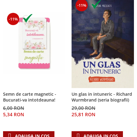
-11%
-11%
Semn de carte magnetic -
Un glas in intuneric - Richard
Bucurati-va intotdeauna!
Wurmbrand (seria biografii)
6,00 RON
29,00 RON
5,34 RON
25,81 RON
ADAUGA IN COS
ADAUGA IN COS