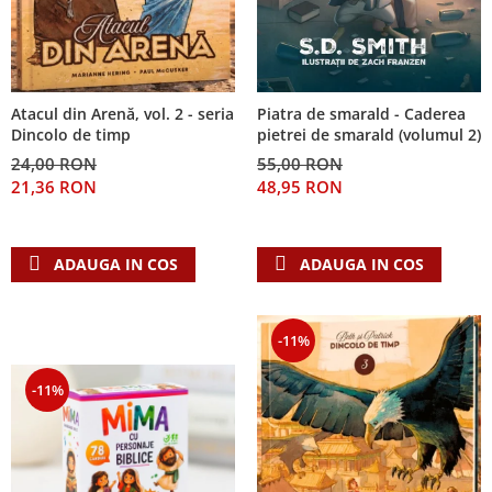
Piatra de smarald - Caderea
Atacul din Arenă, vol. 2 - seria
pietrei de smarald (volumul 2)
Dincolo de timp
55,00 RON
24,00 RON
48,95 RON
21,36 RON
ADAUGA IN COS
ADAUGA IN COS
-11%
-11%