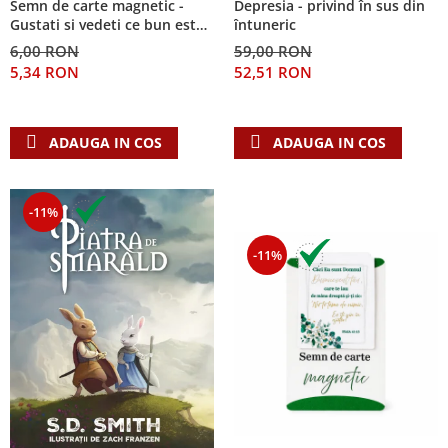
Semn de carte magnetic -
Depresia - privind în sus din
Despre afaceri
Gustati si vedeti ce bun este
întuneric
Dezvoltare personala
Domnul!
6,00 RON
59,00 RON
Leadership
5,34 RON
52,51 RON
Mediu
Sanatate / nutritie
ADAUGA IN COS
ADAUGA IN COS
-11%
-11%