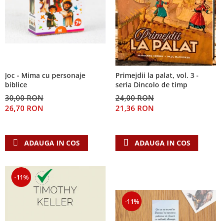
Joc - Mima cu personaje
Primejdii la palat, vol. 3 -
biblice
seria Dincolo de timp
30,00 RON
24,00 RON
26,70 RON
21,36 RON
ADAUGA IN COS
ADAUGA IN COS
-11%
-11%