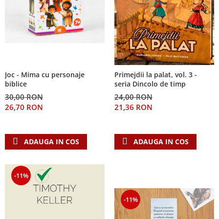
Joc - Mima cu personaje
Primejdii la palat, vol. 3 -
biblice
seria Dincolo de timp
30,00 RON
24,00 RON
26,70 RON
21,36 RON
ADAUGA IN COS
ADAUGA IN COS
-11%
-11%