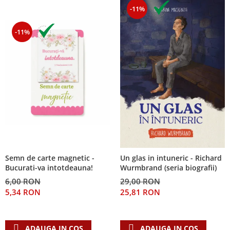
-11%
-11%
Semn de carte magnetic -
Un glas in intuneric - Richard
Bucurati-va intotdeauna!
Wurmbrand (seria biografii)
6,00 RON
29,00 RON
5,34 RON
25,81 RON
ADAUGA IN COS
ADAUGA IN COS