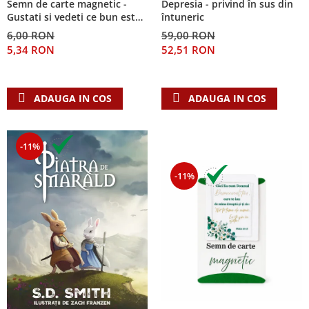
Semn de carte magnetic -
Depresia - privind în sus din
Despre afaceri
Gustati si vedeti ce bun este
întuneric
Dezvoltare personala
Domnul!
6,00 RON
59,00 RON
Leadership
5,34 RON
52,51 RON
Mediu
Sanatate / nutritie
ADAUGA IN COS
ADAUGA IN COS
-11%
-11%