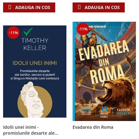
ADAUGA IN COS
ADAUGA IN COS
-11%
-11%
Idolii unei inimi -
Evadarea din Roma
promisiunile desarte ale
banilor, sexului si puterii si