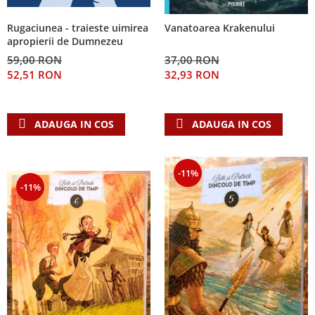
Rugaciunea - traieste uimirea
Vanatoarea Krakenului
apropierii de Dumnezeu
59,00 RON
37,00 RON
52,51 RON
32,93 RON
ADAUGA IN COS
ADAUGA IN COS
-11%
-11%