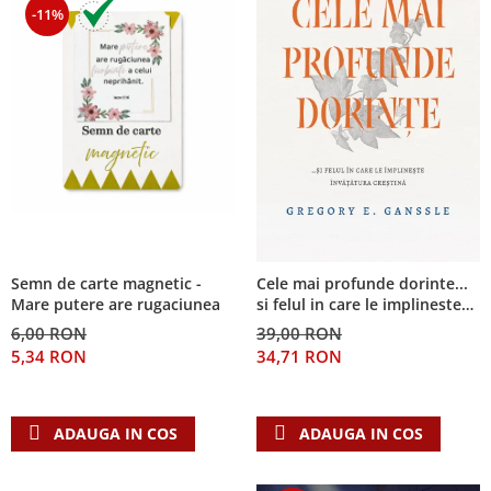
-11%
Semn de carte magnetic -
Cele mai profunde dorinte...
Mare putere are rugaciunea
si felul in care le implineste
invatatura crestina
6,00 RON
39,00 RON
5,34 RON
34,71 RON
ADAUGA IN COS
ADAUGA IN COS