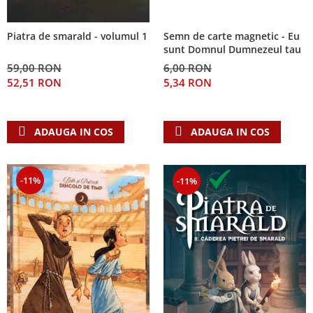
Semn de carte magnetic - Eu
Piatra de smarald - volumul 1
sunt Domnul Dumnezeul tau
6,00 RON
59,00 RON
5,34 RON
52,51 RON
ADAUGA IN COS
ADAUGA IN COS
-11%
-11%