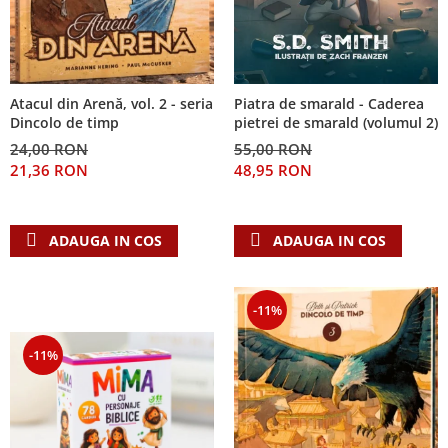
Piatra de smarald - Caderea
Atacul din Arenă, vol. 2 - seria
pietrei de smarald (volumul 2)
Dincolo de timp
55,00 RON
24,00 RON
48,95 RON
21,36 RON
ADAUGA IN COS
ADAUGA IN COS
-11%
-11%