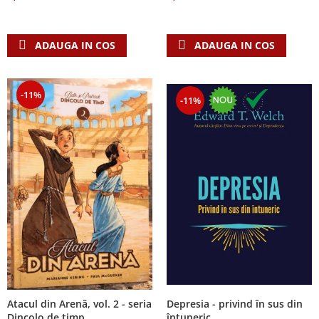
Despre afaceri
Dezvoltare personala
Leadership
ADAUGA IN COS
ADAUGA IN COS
Mediu
Sanatate / nutritie
-11%
-11%
Atacul din Arenă, vol. 2 - seria
Depresia - privind în sus din
Dincolo de timp
întuneric