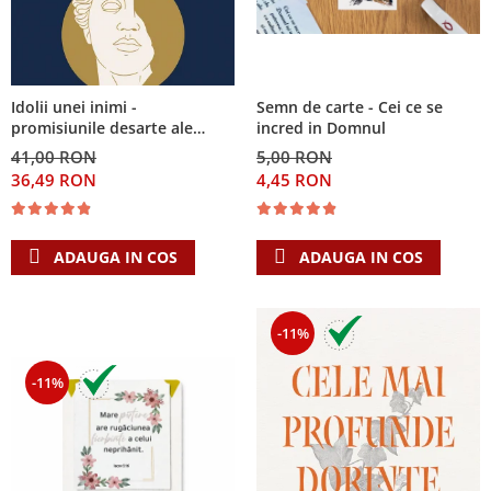
Semn de carte - Cei ce se
Idolii unei inimi -
incred in Domnul
promisiunile desarte ale
banilor, sexului si puterii si
5,00 RON
41,00 RON
Singura Nadejde care
4,45 RON
36,49 RON
conteaza
ADAUGA IN COS
ADAUGA IN COS
-11%
-11%