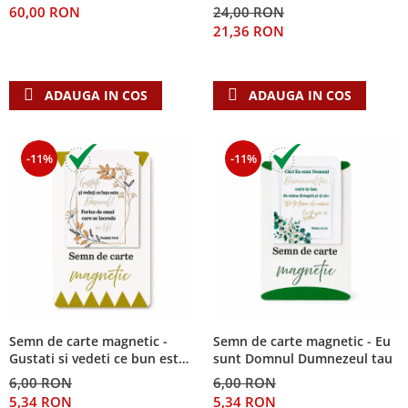
60,00 RON
24,00 RON
Teologie
21,36 RON
A doua venire
Apologetica
ADAUGA IN COS
ADAUGA IN COS
Dogmatica
Istoria Bisericii
Misiune
-11%
-11%
Viata crestina
Contemporaneitate
Devotional
Diverse
Lupta Spirituala
Schimbarea caracterului
Slujire
Suferinta
Semn de carte magnetic -
Semn de carte magnetic - Eu
Gustati si vedeti ce bun este
sunt Domnul Dumnezeul tau
Viata din belsug
Domnul!
6,00 RON
6,00 RON
Viata de zi cu zi
5,34 RON
5,34 RON