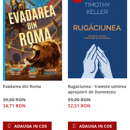
Rugaciunea - traieste uimirea
Evadarea din Roma
apropierii de Dumnezeu
59,00 RON
39,00 RON
52,51 RON
34,71 RON
ADAUGA IN COS
ADAUGA IN COS