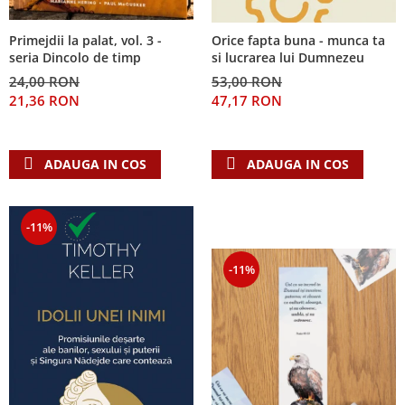
Primejdii la palat, vol. 3 -
Orice fapta buna - munca ta
seria Dincolo de timp
si lucrarea lui Dumnezeu
24,00 RON
53,00 RON
21,36 RON
47,17 RON
ADAUGA IN COS
ADAUGA IN COS
-11%
-11%