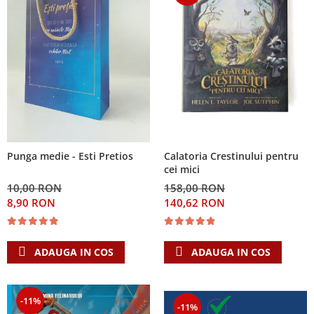
Calatoria Crestinului pentru
Punga medie - Esti Pretios
cei mici
158,00 RON
10,00 RON
140,62 RON
8,90 RON
ADAUGA IN COS
ADAUGA IN COS
-11%
-11%