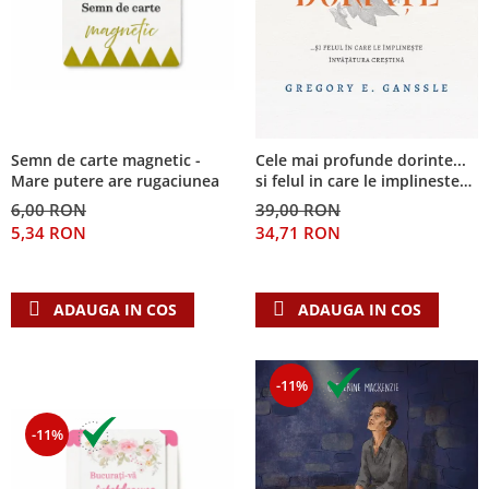
Semn de carte magnetic -
Cele mai profunde dorinte...
Mare putere are rugaciunea
si felul in care le implineste
invatatura crestina
6,00 RON
39,00 RON
5,34 RON
34,71 RON
ADAUGA IN COS
ADAUGA IN COS
-11%
-11%