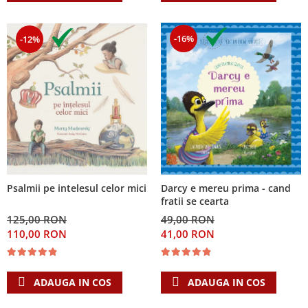
-16%
-12%
Psalmii pe intelesul celor mici
Darcy e mereu prima - cand
fratii se cearta
125,00 RON
49,00 RON
110,00 RON
41,00 RON
ADAUGA IN COS
ADAUGA IN COS