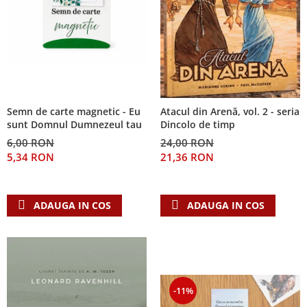
Semn de carte magnetic - Eu
Atacul din Arenă, vol. 2 - seria
sunt Domnul Dumnezeul tau
Dincolo de timp
6,00 RON
24,00 RON
5,34 RON
21,36 RON
ADAUGA IN COS
ADAUGA IN COS
-11%