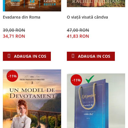
Evadarea din Roma
O viață visată cândva
39,00 RON
47,00 RON
34,71 RON
41,83 RON
ADAUGA IN COS
ADAUGA IN COS
-11%
-11%