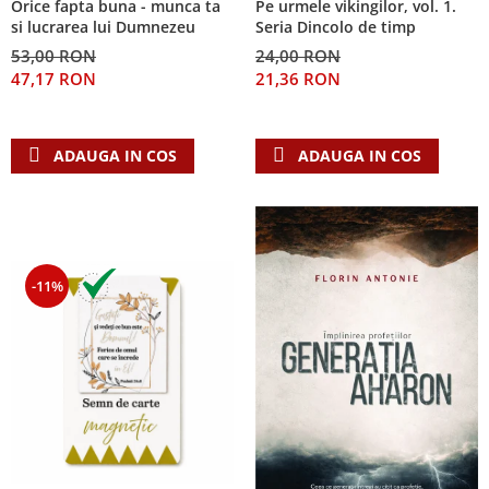
Orice fapta buna - munca ta
Pe urmele vikingilor, vol. 1.
Despre afaceri
si lucrarea lui Dumnezeu
Seria Dincolo de timp
Dezvoltare personala
53,00 RON
24,00 RON
Leadership
47,17 RON
21,36 RON
Mediu
Sanatate / nutritie
ADAUGA IN COS
ADAUGA IN COS
-11%