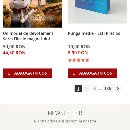
Punga medie - Esti Pretios
Un model de devotament.
Seria Fiicele magnatului
forestier 3
10,00 RON
50,00 RON
8,90 RON
44,50 RON
ADAUGA IN COS
ADAUGA IN COS
1
2
3
186
...
NEWSLETTER
Nu rata ofertele si promotiile noastre