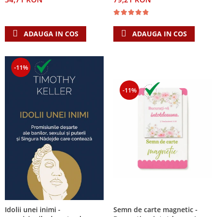
ADAUGA IN COS
ADAUGA IN COS
-11%
-11%
Semn de carte magnetic -
Idolii unei inimi -