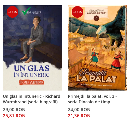
-11%
-11%
Un glas in intuneric - Richard
Primejdii la palat, vol. 3 -
Wurmbrand (seria biografii)
seria Dincolo de timp
29,00 RON
24,00 RON
25,81 RON
21,36 RON