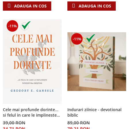
ADAUGA IN COS
ADAUGA IN COS
-11%
-11%
Cele mai profunde dorinte...
Indurari zilnice - devotional
si felul in care le implineste
biblic
invatatura crestina
39,00 RON
89,00 RON
34,71 RON
79,21 RON