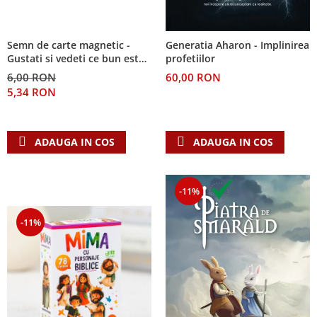
Semn de carte magnetic -
Generatia Aharon - Implinirea
Gustati si vedeti ce bun este
profetiilor
Domnul!
6,00 RON
60,00 RON
5,34 RON
ADAUGA IN COS
ADAUGA IN COS
-11%
-11%