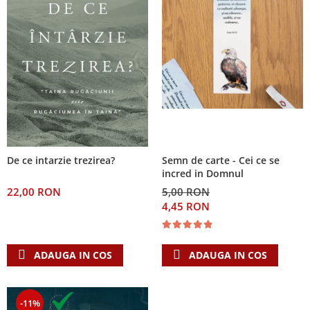
De ce intarzie trezirea?
Semn de carte - Cei ce se
incred in Domnul
22,00 RON
5,00 RON
4,45 RON
ADAUGA IN COS
ADAUGA IN COS
-11%