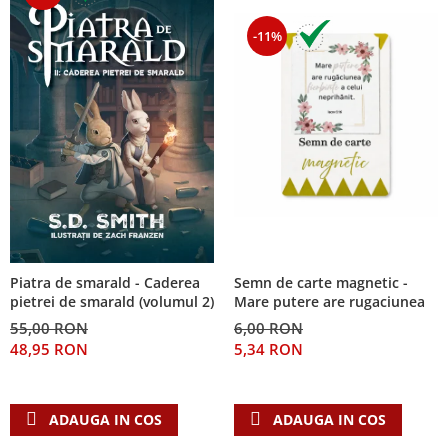
-11%
Piatra de smarald - Caderea
Semn de carte magnetic -
pietrei de smarald (volumul 2)
Mare putere are rugaciunea
55,00 RON
6,00 RON
48,95 RON
5,34 RON
ADAUGA IN COS
ADAUGA IN COS