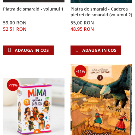
Piatra de smarald - volumul 1
Piatra de smarald - Caderea
pietrei de smarald (volumul 2)
59,00 RON
55,00 RON
52,51 RON
48,95 RON
ADAUGA IN COS
ADAUGA IN COS
-11%
-11%