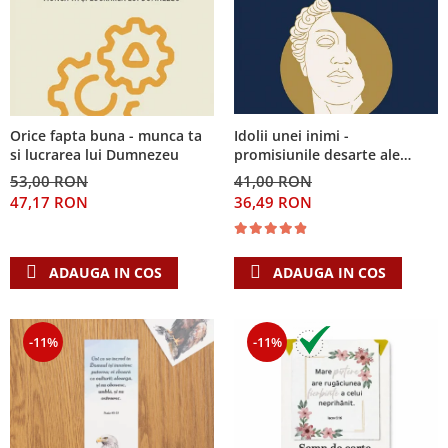
Idolii unei inimi -
Orice fapta buna - munca ta
promisiunile desarte ale
si lucrarea lui Dumnezeu
banilor, sexului si puterii si
41,00 RON
53,00 RON
Singura Nadejde care
36,49 RON
47,17 RON
conteaza
ADAUGA IN COS
ADAUGA IN COS
-11%
-11%