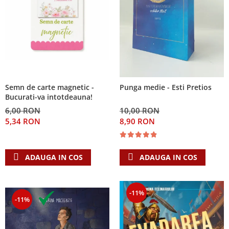
Semn de carte magnetic -
Punga medie - Esti Pretios
Bucurati-va intotdeauna!
6,00 RON
10,00 RON
5,34 RON
8,90 RON
ADAUGA IN COS
ADAUGA IN COS
-11%
-11%