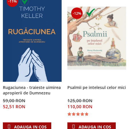
-11%
-12%
Psalmii pe intelesul celor mici
Rugaciunea - traieste uimirea
apropierii de Dumnezeu
125,00 RON
59,00 RON
110,00 RON
52,51 RON
ADAUGA IN COS
ADAUGA IN COS