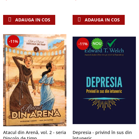
Despre afaceri
Dezvoltare personala
Leadership
ADAUGA IN COS
ADAUGA IN COS
Mediu
Sanatate / nutritie
-11%
-11%
Atacul din Arenă, vol. 2 - seria
Depresia - privind în sus din
Dincolo de timp
întuneric