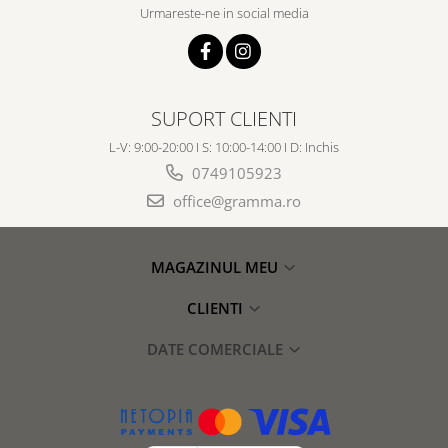
Urmareste-ne in social media
SUPORT CLIENTI
L-V: 9:00-20:00 I S: 10:00-14:00 I D: Inchis
0749105923
office@gramma.ro
MAGAZINUL MEU
CLIENTI
DATE COMERCIALE