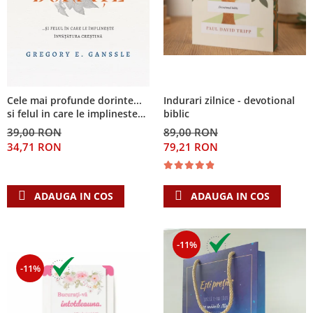
Cele mai profunde dorinte...
Indurari zilnice - devotional
si felul in care le implineste
biblic
invatatura crestina
39,00 RON
89,00 RON
34,71 RON
79,21 RON
ADAUGA IN COS
ADAUGA IN COS
-11%
-11%