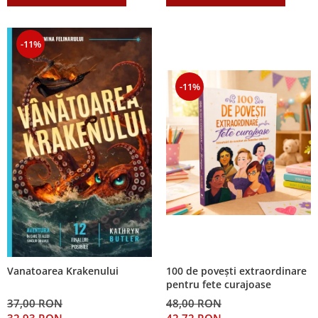
-11%
-11%
100 de povești extraordinare
Vanatoarea Krakenului
pentru fete curajoase
48,00 RON
37,00 RON