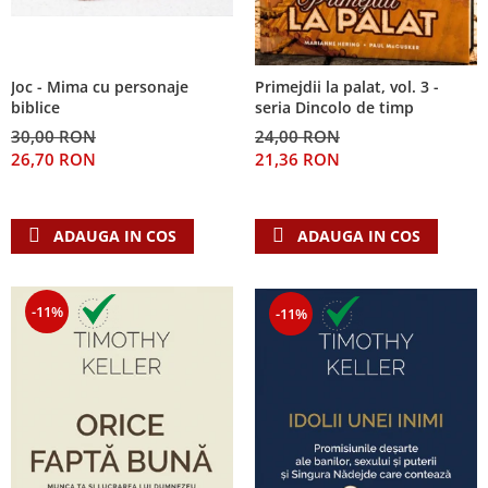
Joc - Mima cu personaje
Primejdii la palat, vol. 3 -
biblice
seria Dincolo de timp
30,00 RON
24,00 RON
26,70 RON
21,36 RON
ADAUGA IN COS
ADAUGA IN COS
-11%
-11%