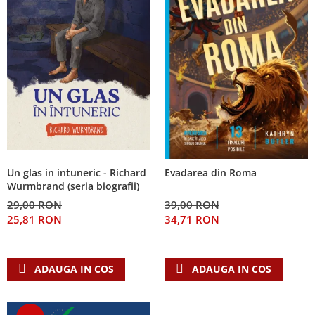
Un glas in intuneric - Richard
Evadarea din Roma
Wurmbrand (seria biografii)
29,00 RON
39,00 RON
25,81 RON
34,71 RON
ADAUGA IN COS
ADAUGA IN COS