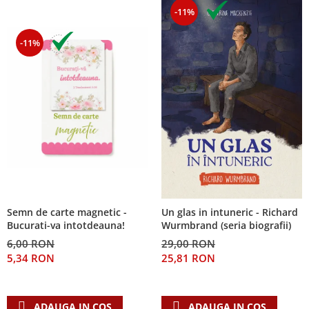
-11%
-11%
Semn de carte magnetic -
Un glas in intuneric - Richard
Bucurati-va intotdeauna!
Wurmbrand (seria biografii)
6,00 RON
29,00 RON
5,34 RON
25,81 RON
ADAUGA IN COS
ADAUGA IN COS