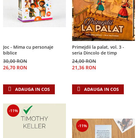
Joc - Mima cu personaje
Primejdii la palat, vol. 3 -
biblice
seria Dincolo de timp
30,00 RON
24,00 RON
26,70 RON
21,36 RON
ADAUGA IN COS
ADAUGA IN COS
-11%
-11%