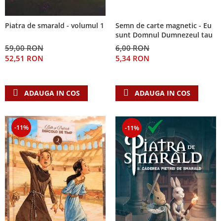
Semn de carte magnetic - Eu
Piatra de smarald - volumul 1
sunt Domnul Dumnezeul tau
6,00 RON
59,00 RON
5,34 RON
52,51 RON
ADAUGA IN COS
ADAUGA IN COS
-11%
-11%