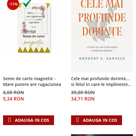
-11%
Semn de carte magnetic -
Cele mai profunde dorinte...
Mare putere are rugaciunea
si felul in care le implineste
invatatura crestina
6,00 RON
39,00 RON
5,34 RON
34,71 RON
ADAUGA IN COS
ADAUGA IN COS