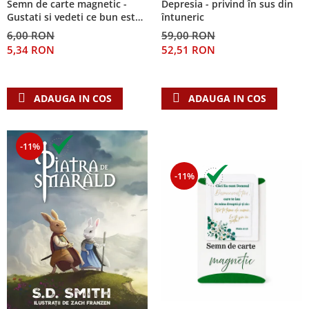
Semn de carte magnetic -
Depresia - privind în sus din
Despre afaceri
Gustati si vedeti ce bun este
întuneric
Dezvoltare personala
Domnul!
6,00 RON
59,00 RON
Leadership
5,34 RON
52,51 RON
Mediu
Sanatate / nutritie
ADAUGA IN COS
ADAUGA IN COS
-11%
-11%