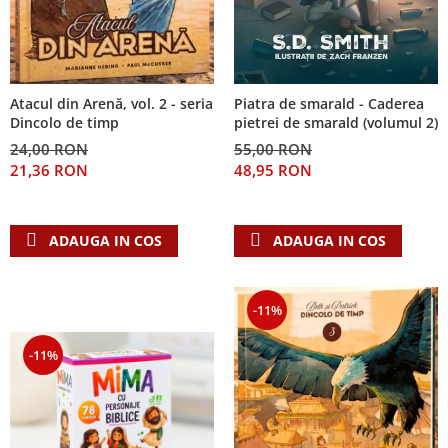
Piatra de smarald - Caderea
Atacul din Arenă, vol. 2 - seria
pietrei de smarald (volumul 2)
Dincolo de timp
55,00 RON
24,00 RON
48,95 RON
21,36 RON
ADAUGA IN COS
ADAUGA IN COS
-11%
-11%