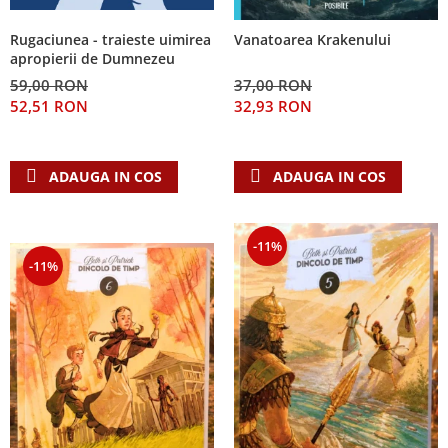
Rugaciunea - traieste uimirea
Vanatoarea Krakenului
apropierii de Dumnezeu
59,00 RON
37,00 RON
52,51 RON
32,93 RON
ADAUGA IN COS
ADAUGA IN COS
-11%
-11%