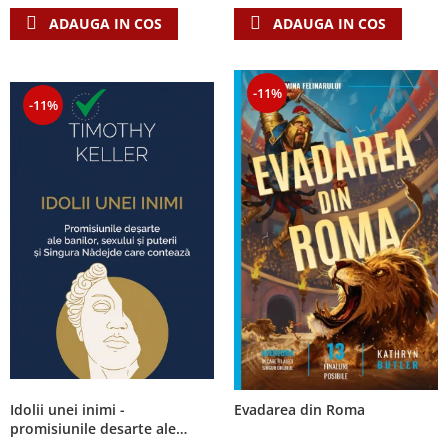
ADAUGA IN COS
ADAUGA IN COS
-11%
-11%
Idolii unei inimi -
Evadarea din Roma
promisiunile desarte ale
banilor, sexului si puterii si