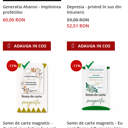
Despre afaceri
Depresia - privind în sus din
Generatia Aharon - Implinirea
Dezvoltare personala
întuneric
profetiilor
Leadership
59,00 RON
60,00 RON
Mediu
52,51 RON
Sanatate / nutritie
ADAUGA IN COS
ADAUGA IN COS
-11%
-11%
Semn de carte magnetic -
Semn de carte magnetic - Eu