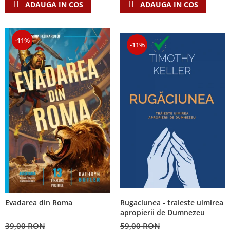
ADAUGA IN COS
ADAUGA IN COS
-11%
-11%
Rugaciunea - traieste uimirea
Evadarea din Roma
apropierii de Dumnezeu
59,00 RON
39,00 RON