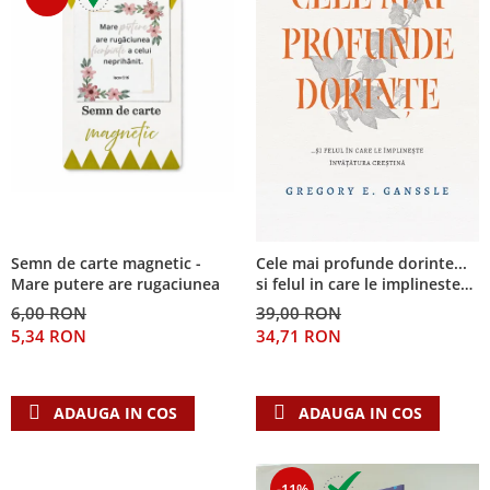
Semn de carte magnetic -
Cele mai profunde dorinte...
Mare putere are rugaciunea
si felul in care le implineste
invatatura crestina
6,00 RON
39,00 RON
5,34 RON
34,71 RON
ADAUGA IN COS
ADAUGA IN COS
-11%