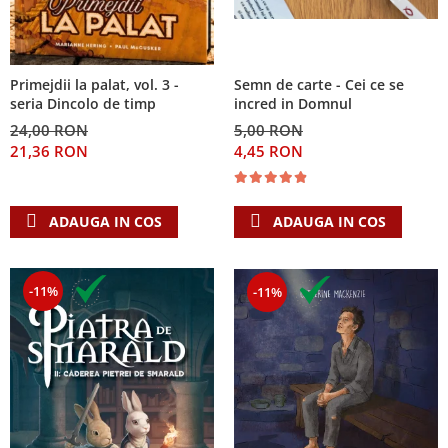
Primejdii la palat, vol. 3 -
Semn de carte - Cei ce se
seria Dincolo de timp
incred in Domnul
24,00 RON
5,00 RON
21,36 RON
4,45 RON
ADAUGA IN COS
ADAUGA IN COS
-11%
-11%