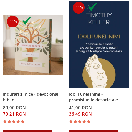
-11%
-11%
Indurari zilnice - devotional
Idolii unei inimi -
biblic
promisiunile desarte ale
banilor, sexului si puterii si
89,00 RON
41,00 RON
Singura Nadejde care
79,21 RON
36,49 RON
conteaza