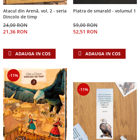
Atacul din Arenă, vol. 2 - seria
Piatra de smarald - volumul 1
Dincolo de timp
24,00 RON
59,00 RON
21,36 RON
52,51 RON
ADAUGA IN COS
ADAUGA IN COS
-11%
-11%