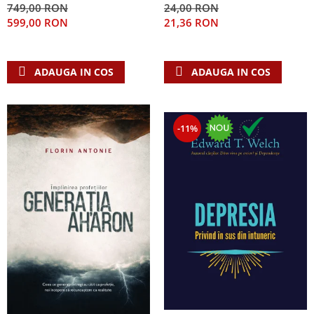
749,00 RON
24,00 RON
Teologie
599,00 RON
21,36 RON
A doua venire
Apologetica
ADAUGA IN COS
ADAUGA IN COS
Dogmatica
Istoria Bisericii
Misiune
-11%
Viata crestina
Contemporaneitate
Devotional
Diverse
Lupta Spirituala
Schimbarea caracterului
Slujire
Suferinta
Viata din belsug
Viata de zi cu zi