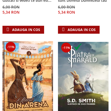
Gustati si vedeti ce bun este
sunt Domnul Dumnezeul tau
Domnul!
6,00 RON
6,00 RON
5,34 RON
5,34 RON
ADAUGA IN COS
ADAUGA IN COS
-11%
-11%