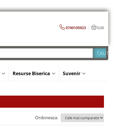
0749105923
0,00
Resurse Biserica
Suvenir
Ordoneaza: