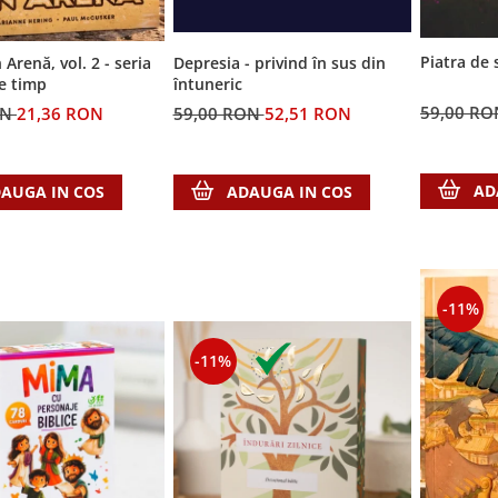
Piatra de 
 Arenă, vol. 2 - seria
Depresia - privind în sus din
e timp
întuneric
59,00 R
ON
21,36 RON
59,00 RON
52,51 RON
AD
AUGA IN COS
ADAUGA IN COS
-11%
-11%