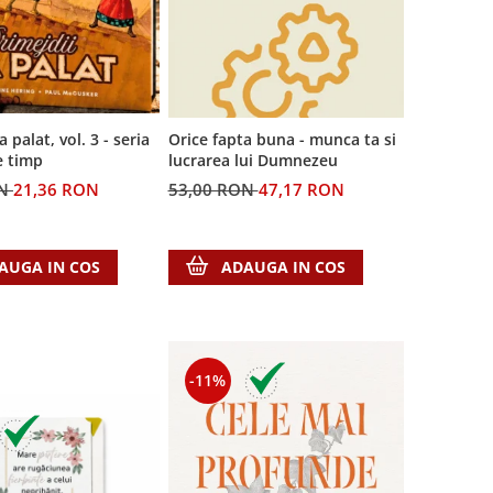
a palat, vol. 3 - seria
Orice fapta buna - munca ta si
e timp
lucrarea lui Dumnezeu
ON
21,36 RON
53,00 RON
47,17 RON
AUGA IN COS
ADAUGA IN COS
-11%