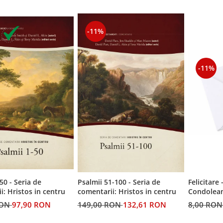
-11%
-11%
50 - Seria de
Felicitare 
Psalmii 51-100 - Seria de
i: Hristos in centru
Condolean
comentarii: Hristos in centru
RON
97,90 RON
8,00 RO
149,00 RON
132,61 RON