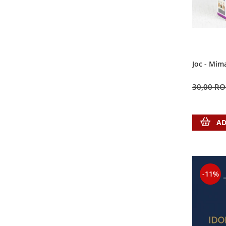
Contemporaneitate
Devotional
Diverse
Lupta Spirituala
Schimbarea caracterului
Joc - Mim
Slujire
Suferinta
30,00 R
Viata din belsug
Viata de zi cu zi
AD
Despre afaceri
Dezvoltare personala
Leadership
Mediu
-11%
Sanatate / nutritie