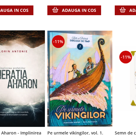
AUGA IN COS
AD
ADAUGA IN COS
-11%
-11%
 Aharon - Implinirea
Pe urmele vikingilor, vol. 1.
Semn de c