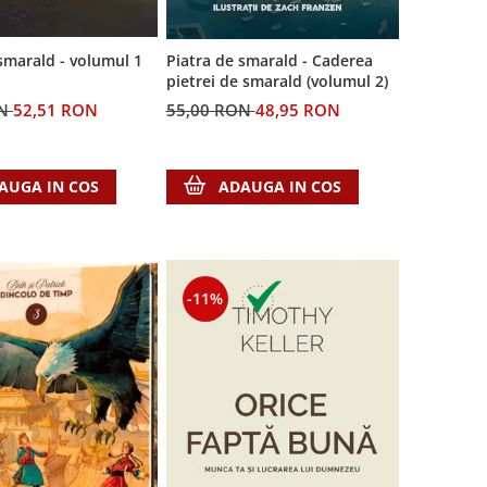
smarald - volumul 1
Piatra de smarald - Caderea
pietrei de smarald (volumul 2)
ON
52,51 RON
55,00 RON
48,95 RON
AUGA IN COS
ADAUGA IN COS
-11%