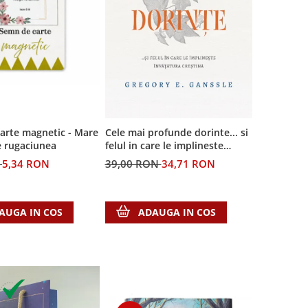
arte magnetic - Mare
Cele mai profunde dorinte... si
e rugaciunea
felul in care le implineste
invatatura crestina
N
5,34 RON
39,00 RON
34,71 RON
AUGA IN COS
ADAUGA IN COS