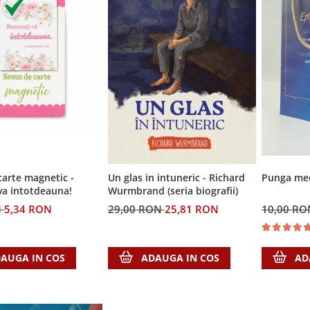
Punga medi
arte magnetic -
Un glas in intuneric - Richard
va intotdeauna!
Wurmbrand (seria biografii)
10,00 R
N
5,34 RON
29,00 RON
25,81 RON
AD
AUGA IN COS
ADAUGA IN COS