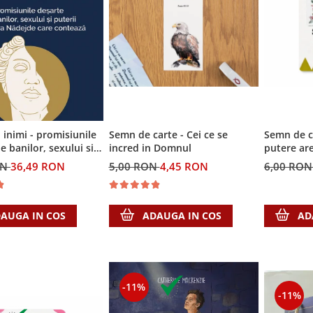
i inimi - promisiunile
Semn de carte - Cei ce se
Semn de c
e banilor, sexului si
incred in Domnul
putere ar
i Singura Nadejde care
ON
36,49 RON
5,00 RON
4,45 RON
6,00 RO
AUGA IN COS
ADAUGA IN COS
AD
-11%
-11%