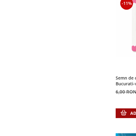
-11%
Semn de c
Bucurati-
6,00 RO
AD