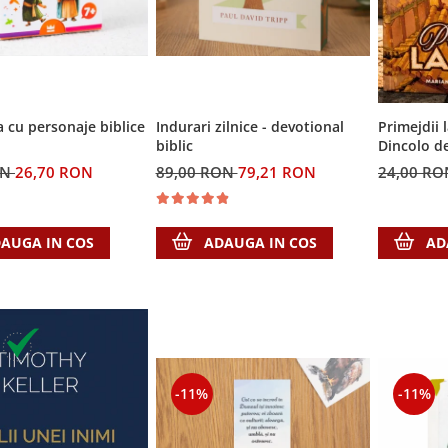
a cu personaje biblice
Indurari zilnice - devotional
Primejdii l
biblic
Dincolo d
ON
26,70 RON
89,00 RON
79,21 RON
24,00 R
AUGA IN COS
ADAUGA IN COS
AD
-11%
-11%