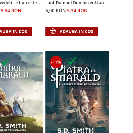
 vedeti ce bun este
sunt Domnul Dumnezeul tau
N
5,34 RON
6,00 RON
5,34 RON
AUGA IN COS
ADAUGA IN COS
-11%