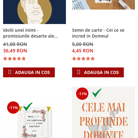
Semn de carte - Cei ce se
Idolii unei inimi -
incred in Domnul
promisiunile desarte ale
banilor, sexului si puterii si
5,00 RON
41,00 RON
Singura Nadejde care
4,45 RON
36,49 RON
conteaza
ADAUGA IN COS
ADAUGA IN COS
-11%
-11%