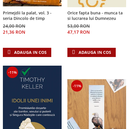
Primejdii la palat, vol. 3 -
Orice fapta buna - munca ta
seria Dincolo de timp
si lucrarea lui Dumnezeu
24,00 RON
53,00 RON
21,36 RON
47,17 RON
ADAUGA IN COS
ADAUGA IN COS
-11%
-11%