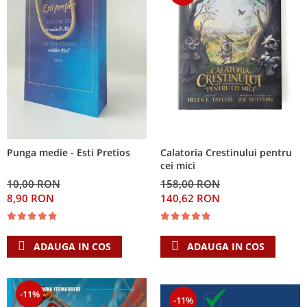
Calatoria Crestinului pentru
Punga medie - Esti Pretios
cei mici
158,00 RON
10,00 RON
140,62 RON
8,90 RON
ADAUGA IN COS
ADAUGA IN COS
-11%
-11%