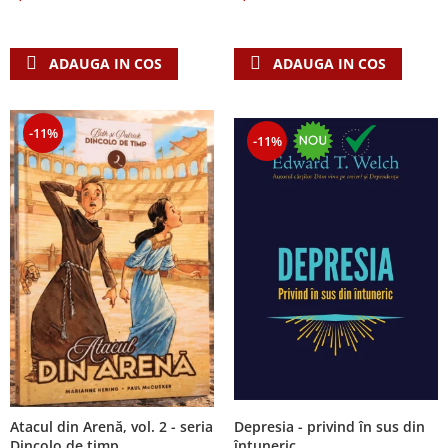
Despre afaceri
Dezvoltare personala
Leadership
ADAUGA IN COS
ADAUGA IN COS
Mediu
Sanatate / nutritie
-11%
-11%
Atacul din Arenă, vol. 2 - seria
Depresia - privind în sus din
Dincolo de timp
întuneric