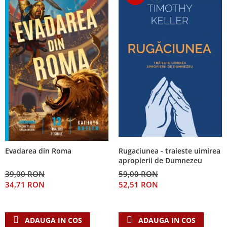
Rugaciunea - traieste uimirea
Evadarea din Roma
apropierii de Dumnezeu
59,00 RON
39,00 RON
52,51 RON
34,71 RON
ADAUGA IN COS
ADAUGA IN COS