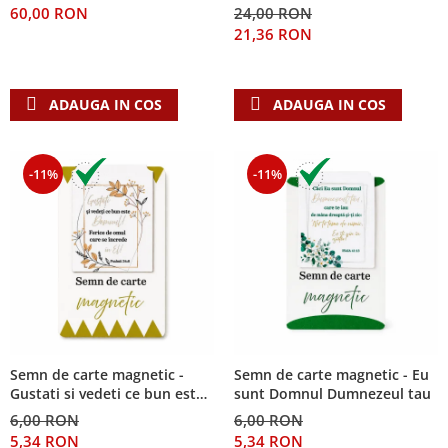
60,00 RON
24,00 RON
Teologie
21,36 RON
A doua venire
Apologetica
ADAUGA IN COS
ADAUGA IN COS
Dogmatica
Istoria Bisericii
Misiune
-11%
-11%
Viata crestina
Contemporaneitate
Devotional
Diverse
Lupta Spirituala
Schimbarea caracterului
Slujire
Suferinta
Semn de carte magnetic -
Semn de carte magnetic - Eu
Gustati si vedeti ce bun este
sunt Domnul Dumnezeul tau
Viata din belsug
Domnul!
6,00 RON
6,00 RON
Viata de zi cu zi
5,34 RON
5,34 RON