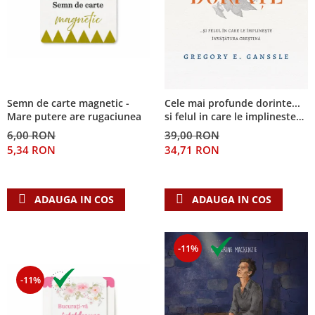
Semn de carte magnetic -
Cele mai profunde dorinte...
Mare putere are rugaciunea
si felul in care le implineste
invatatura crestina
6,00 RON
39,00 RON
5,34 RON
34,71 RON
ADAUGA IN COS
ADAUGA IN COS
-11%
-11%