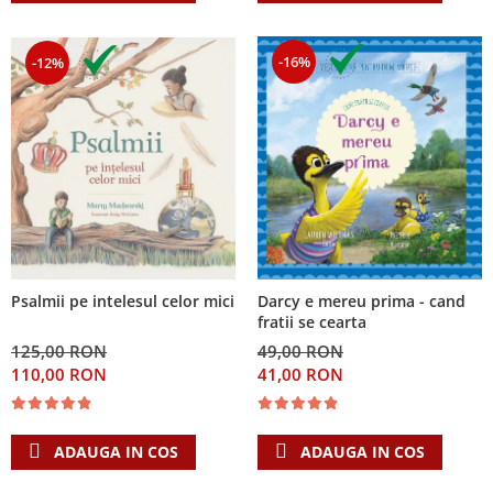
-16%
-12%
Psalmii pe intelesul celor mici
Darcy e mereu prima - cand
fratii se cearta
125,00 RON
49,00 RON
110,00 RON
41,00 RON
ADAUGA IN COS
ADAUGA IN COS