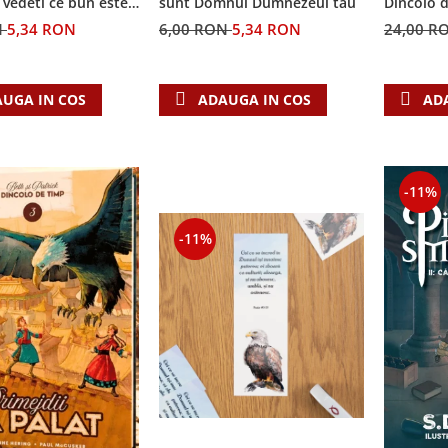
i vedeti ce bun este
sunt Domnul Dumnezeul tau
Dincolo 
N
5,34 RON
6,00 RON
5,34 RON
24,00 R
UGA IN COS
ADAUGA IN COS
AD
-11%
-11%