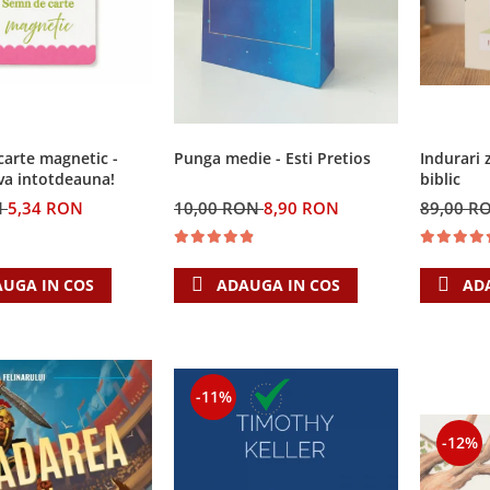
Punga medie - Esti Pretios
arte magnetic -
Indurari 
va intotdeauna!
biblic
10,00 RON
8,90 RON
N
5,34 RON
89,00 R
ADAUGA IN COS
UGA IN COS
AD
-11%
-12%