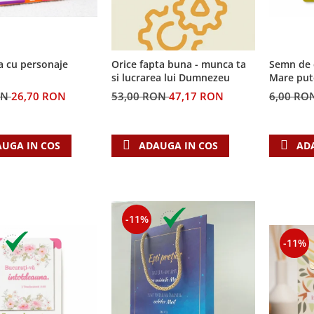
a cu personaje
Semn de 
Orice fapta buna - munca ta
Mare put
si lucrarea lui Dumnezeu
ON
26,70 RON
6,00 RO
53,00 RON
47,17 RON
UGA IN COS
AD
ADAUGA IN COS
-11%
-11%