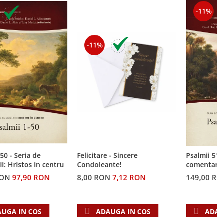
-11%
-11%
50 - Seria de
Felicitare - Sincere
Psalmii 5
i: Hristos in centru
Condoleante!
comentari
RON
97,90 RON
8,00 RON
7,12 RON
149,00 
UGA IN COS
ADAUGA IN COS
AD