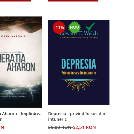
-11%
Depresia - privind în sus din
 Aharon - Implinirea
întuneric
r
59,00 RON
52,51 RON
ON