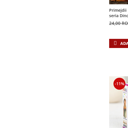
Contemporaneitate
Devotional
Primejdii 
seria Din
Diverse
24,00 R
Lupta Spirituala
Schimbarea caracterului
Slujire
ADA
Suferinta
Viata din belsug
Viata de zi cu zi
Despre afaceri
Dezvoltare personala
-11%
Leadership
Mediu
Sanatate / nutritie