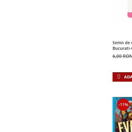
Semn de c
Bucurati-
6,00 RO
ADA
-11%