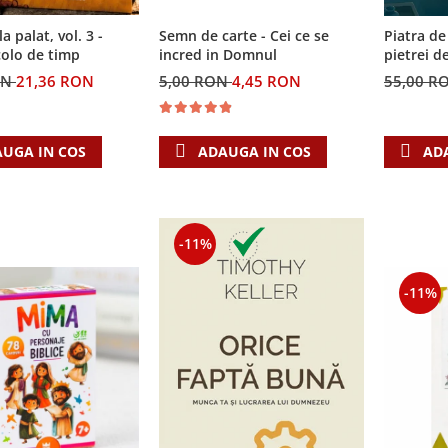
Semn de carte - Cei ce se
la palat, vol. 3 -
Piatra de
incred in Domnul
colo de timp
pietrei d
5,00 RON
4,45 RON
ON
21,36 RON
55,00 R
ADAUGA IN COS
UGA IN COS
AD
-11%
-11%