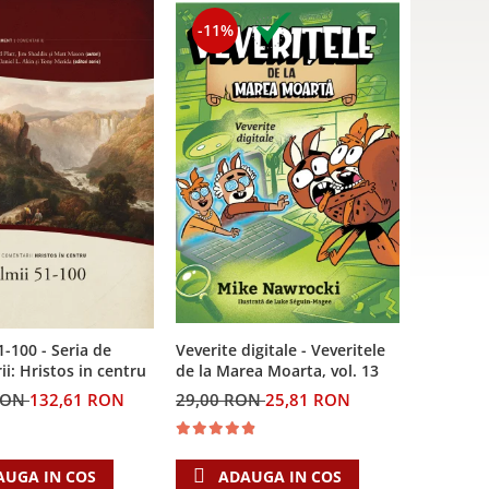
-11%
Veverite digitale - Veveritele
1-100 - Seria de
de la Marea Moarta, vol. 13
i: Hristos in centru
29,00 RON
25,81 RON
RON
132,61 RON
ADAUGA IN COS
AUGA IN COS