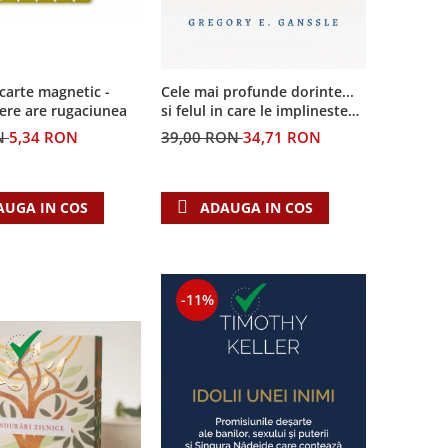
carte magnetic -
Cele mai profunde dorinte...
ere are rugaciunea
si felul in care le implineste
invatatura crestina
N
5,34 RON
39,00 RON
34,71 RON
AUGA IN COS
ADAUGA IN COS
-11%