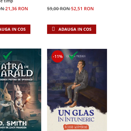
de timp
ON
21,36 RON
59,00 RON
52,51 RON
AUGA IN COS
ADAUGA IN COS
-11%