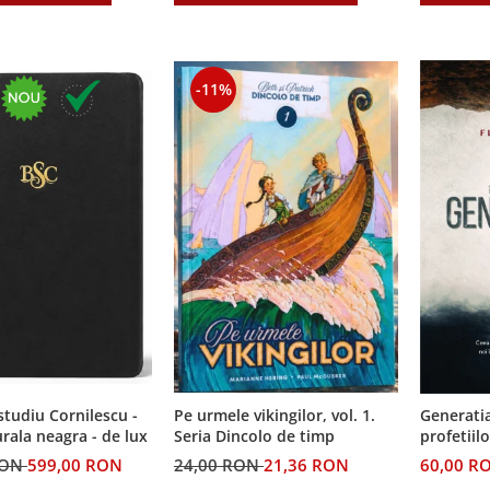
-11%
 studiu Cornilescu -
Pe urmele vikingilor, vol. 1.
Generatia
urala neagra - de lux
Seria Dincolo de timp
profetiilo
RON
599,00 RON
24,00 RON
21,36 RON
60,00 R