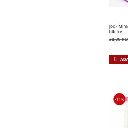
Joc - Mim
biblice
30,00 R
ADA
-11%