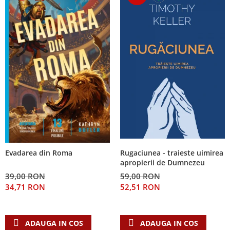
Rugaciunea - traieste uimirea
Evadarea din Roma
apropierii de Dumnezeu
59,00 RON
39,00 RON
52,51 RON
34,71 RON
ADAUGA IN COS
ADAUGA IN COS