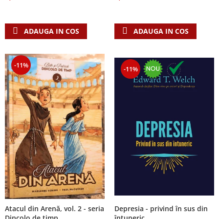
Despre afaceri
Dezvoltare personala
Leadership
ADAUGA IN COS
ADAUGA IN COS
Mediu
Sanatate / nutritie
-11%
-11%
Atacul din Arenă, vol. 2 - seria
Depresia - privind în sus din
Dincolo de timp
întuneric