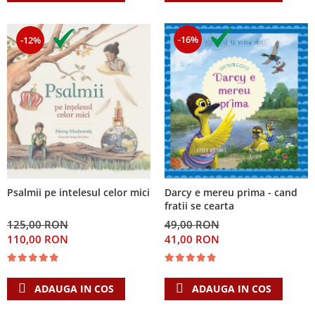
-16%
-12%
Psalmii pe intelesul celor mici
Darcy e mereu prima - cand
fratii se cearta
125,00 RON
49,00 RON
110,00 RON
41,00 RON
ADAUGA IN COS
ADAUGA IN COS