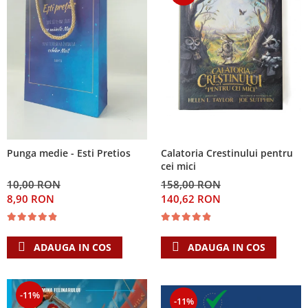
Calatoria Crestinului pentru
Punga medie - Esti Pretios
cei mici
158,00 RON
10,00 RON
140,62 RON
8,90 RON
ADAUGA IN COS
ADAUGA IN COS
-11%
-11%