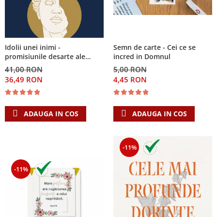
Semn de carte - Cei ce se
Idolii unei inimi -
incred in Domnul
promisiunile desarte ale
banilor, sexului si puterii si
5,00 RON
41,00 RON
Singura Nadejde care
4,45 RON
36,49 RON
conteaza
ADAUGA IN COS
ADAUGA IN COS
-11%
-11%