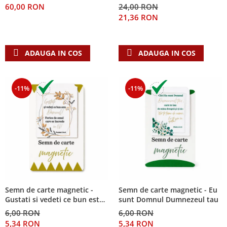
60,00 RON
24,00 RON
Teologie
21,36 RON
A doua venire
Apologetica
ADAUGA IN COS
ADAUGA IN COS
Dogmatica
Istoria Bisericii
Misiune
-11%
-11%
Viata crestina
Contemporaneitate
Devotional
Diverse
Lupta Spirituala
Schimbarea caracterului
Slujire
Suferinta
Semn de carte magnetic -
Semn de carte magnetic - Eu
Gustati si vedeti ce bun este
sunt Domnul Dumnezeul tau
Viata din belsug
Domnul!
6,00 RON
6,00 RON
Viata de zi cu zi
5,34 RON
5,34 RON