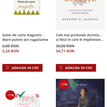
Semn de carte magnetic -
Cele mai profunde dorinte...
Mare putere are rugaciunea
si felul in care le implineste
invatatura crestina
6,00 RON
39,00 RON
5,34 RON
34,71 RON
ADAUGA IN COS
ADAUGA IN COS
-11%
-11%