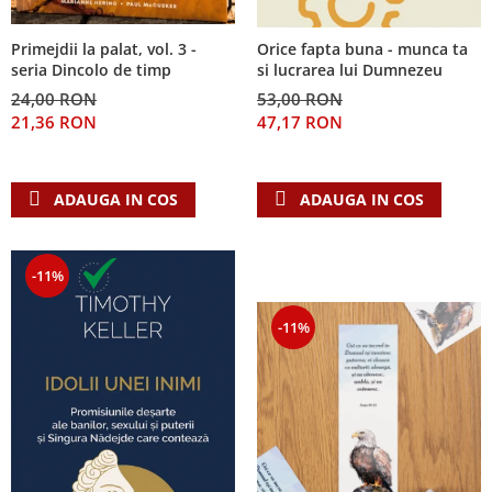
Primejdii la palat, vol. 3 -
Orice fapta buna - munca ta
seria Dincolo de timp
si lucrarea lui Dumnezeu
24,00 RON
53,00 RON
21,36 RON
47,17 RON
ADAUGA IN COS
ADAUGA IN COS
-11%
-11%