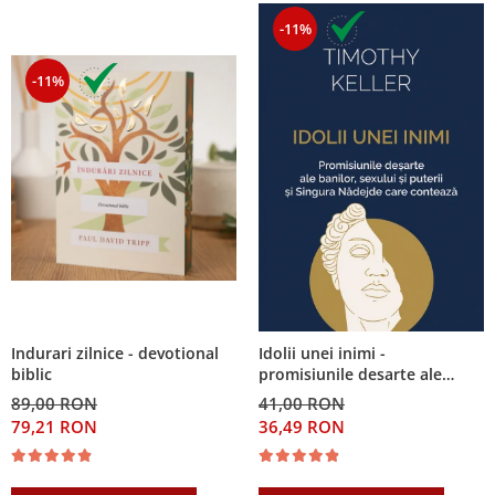
-11%
-11%
Indurari zilnice - devotional
Idolii unei inimi -
biblic
promisiunile desarte ale
banilor, sexului si puterii si
89,00 RON
41,00 RON
Singura Nadejde care
79,21 RON
36,49 RON
conteaza