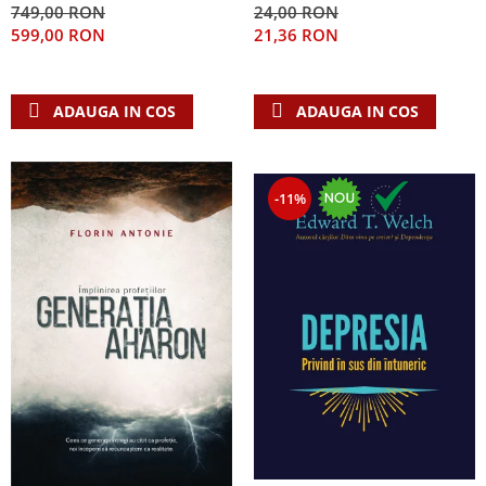
749,00 RON
24,00 RON
Teologie
599,00 RON
21,36 RON
A doua venire
Apologetica
ADAUGA IN COS
ADAUGA IN COS
Dogmatica
Istoria Bisericii
Misiune
-11%
Viata crestina
Contemporaneitate
Devotional
Diverse
Lupta Spirituala
Schimbarea caracterului
Slujire
Suferinta
Viata din belsug
Viata de zi cu zi