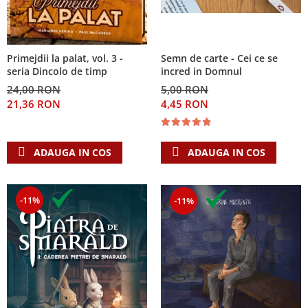
Primejdii la palat, vol. 3 -
Semn de carte - Cei ce se
seria Dincolo de timp
incred in Domnul
24,00 RON
5,00 RON
21,36 RON
4,45 RON
ADAUGA IN COS
ADAUGA IN COS
-11%
-11%