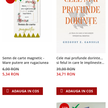
Semn de carte magnetic -
Cele mai profunde dorinte...
Mare putere are rugaciunea
si felul in care le implineste
invatatura crestina
6,00 RON
39,00 RON
5,34 RON
34,71 RON
ADAUGA IN COS
ADAUGA IN COS
-11%