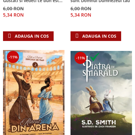
Gustati si vedeti ce bun este
sunt Domnul Dumnezeul tau
Domnul!
6,00 RON
6,00 RON
5,34 RON
5,34 RON
ADAUGA IN COS
ADAUGA IN COS
-11%
-11%