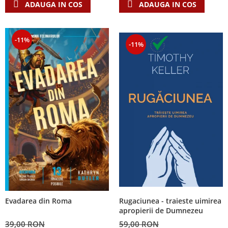
ADAUGA IN COS
ADAUGA IN COS
-11%
-11%
Rugaciunea - traieste uimirea
Evadarea din Roma
apropierii de Dumnezeu
59,00 RON
39,00 RON