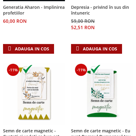
Despre afaceri
Depresia - privind în sus din
Generatia Aharon - Implinirea
Dezvoltare personala
întuneric
profetiilor
Leadership
59,00 RON
60,00 RON
Mediu
52,51 RON
Sanatate / nutritie
ADAUGA IN COS
ADAUGA IN COS
-11%
-11%
Semn de carte magnetic -
Semn de carte magnetic - Eu