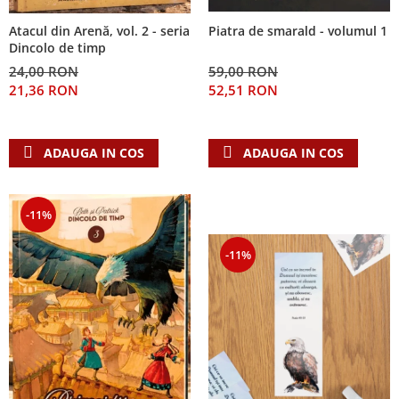
Atacul din Arenă, vol. 2 - seria
Piatra de smarald - volumul 1
Dincolo de timp
24,00 RON
59,00 RON
21,36 RON
52,51 RON
ADAUGA IN COS
ADAUGA IN COS
-11%
-11%