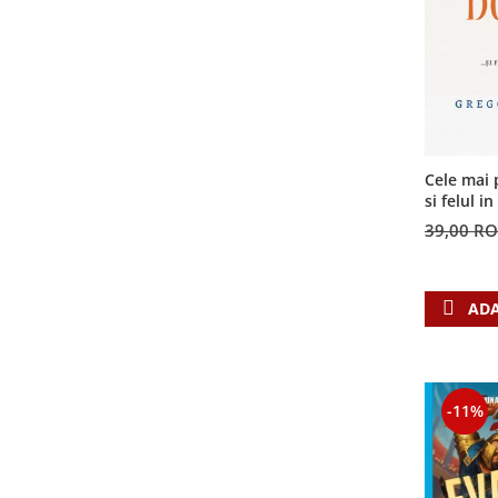
Cele mai 
si felul i
invatatur
39,00 R
ADA
-11%