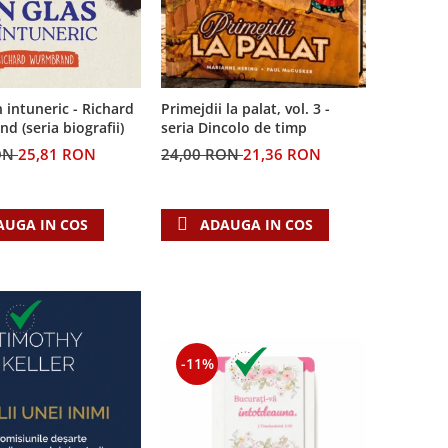
n intuneric - Richard
Primejdii la palat, vol. 3 -
 (seria biografii)
seria Dincolo de timp
ON
25,81 RON
24,00 RON
21,36 RON
AUGA IN COS
ADAUGA IN COS
-11%