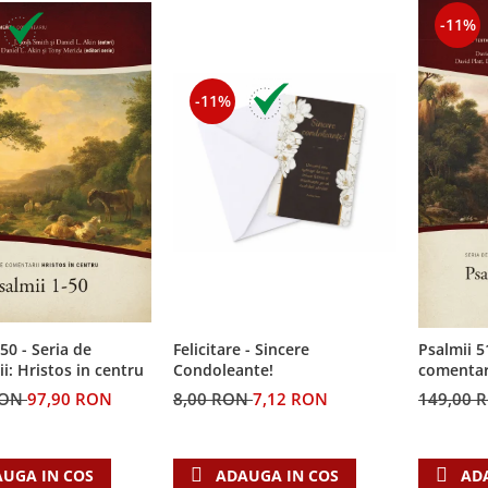
-11%
-11%
50 - Seria de
Felicitare - Sincere
Psalmii 5
i: Hristos in centru
Condoleante!
comentari
RON
97,90 RON
8,00 RON
7,12 RON
149,00 
UGA IN COS
ADAUGA IN COS
AD