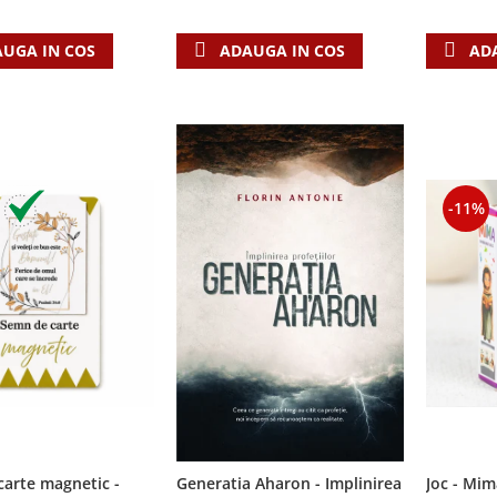
ADAUGA IN COS
UGA IN COS
AD
-11%
arte magnetic -
Joc - Mim
Generatia Aharon - Implinirea