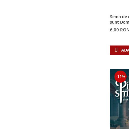
Contemporaneitate
Devotional
Semn de c
Diverse
sunt Dom
Lupta Spirituala
6,00 RO
Schimbarea caracterului
Slujire
Suferinta
ADA
Viata din belsug
Viata de zi cu zi
Despre afaceri
-11%
Dezvoltare personala
Leadership
Mediu
Sanatate / nutritie