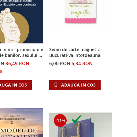
ei inimi - promisiunile
Semn de carte magnetic -
le banilor, sexului si
Bucurati-va intotdeauna!
i Singura Nadejde
ON
36,49 RON
6,00 RON
5,34 RON
teaza
AUGA IN COS
ADAUGA IN COS
-11%