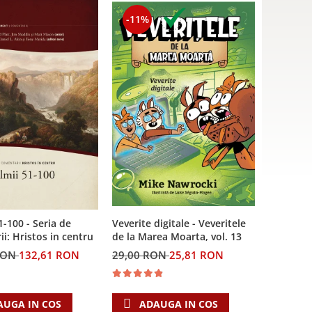
-11%
Veverite digitale - Veveritele
1-100 - Seria de
de la Marea Moarta, vol. 13
i: Hristos in centru
29,00 RON
25,81 RON
RON
132,61 RON
ADAUGA IN COS
AUGA IN COS