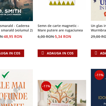
Semn de carte magnetic -
 smarald - Caderea
Un glas i
Mare putere are rugaciunea
e smarald (volumul 2)
Wurmbrand
6,00 RON
5,34 RON
ON
48,95 RON
29,00 R
ADAUGA IN COS
UGA IN COS
AD
-11%
-11%