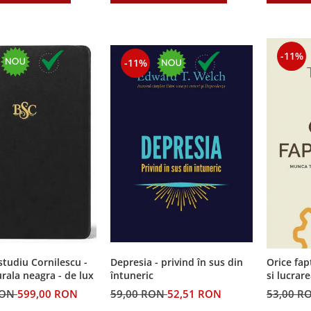
-11%
-11%
Depresia - privind în sus din
 studiu Cornilescu -
Orice fap
întuneric
urala neagra - de lux
si lucrar
59,00 RON
52,51 RON
RON
599,00 RON
53,00 R