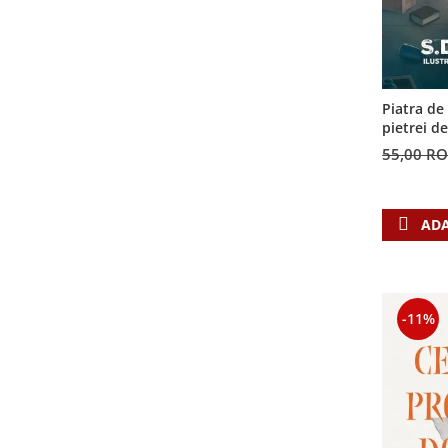
Piatra de
pietrei d
55,00 R
ADA
-11%