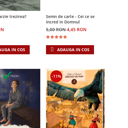
arzie trezirea?
Semn de carte - Cei ce se
incred in Domnul
ON
5,00 RON
4,45 RON
AUGA IN COS
ADAUGA IN COS
-11%