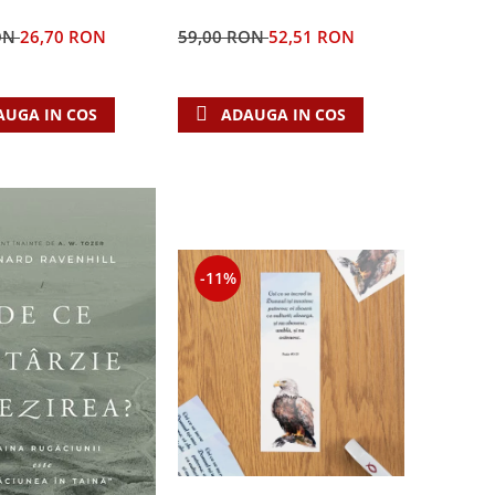
ON
26,70 RON
59,00 RON
52,51 RON
AUGA IN COS
ADAUGA IN COS
-11%