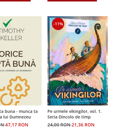
-11%
ta buna - munca ta
Pe urmele vikingilor, vol. 1.
ea lui Dumnezeu
Seria Dincolo de timp
ON
47,17 RON
24,00 RON
21,36 RON