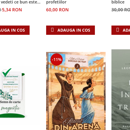
i vedeti ce bun este
biblice
profetiilor
N
5,34 RON
30,00 R
60,00 RON
UGA IN COS
AD
ADAUGA IN COS
-11%