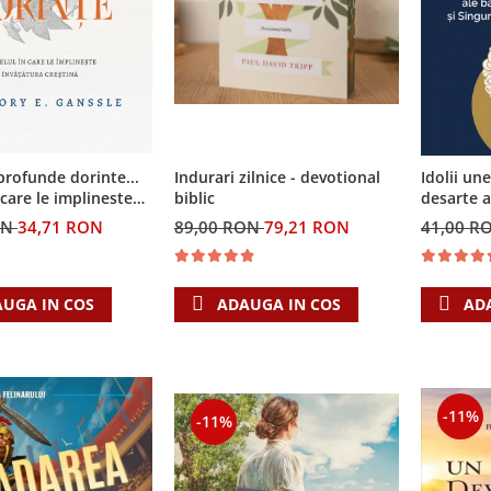
profunde dorinte...
Indurari zilnice - devotional
Idolii un
n care le implineste
biblic
desarte a
a crestina
puterii s
ON
34,71 RON
89,00 RON
79,21 RON
41,00 R
care con
UGA IN COS
ADAUGA IN COS
AD
-11%
-11%