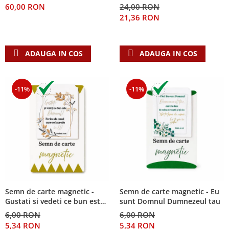
60,00 RON
24,00 RON
Teologie
21,36 RON
A doua venire
Apologetica
ADAUGA IN COS
ADAUGA IN COS
Dogmatica
Istoria Bisericii
Misiune
-11%
-11%
Viata crestina
Contemporaneitate
Devotional
Diverse
Lupta Spirituala
Schimbarea caracterului
Slujire
Suferinta
Semn de carte magnetic -
Semn de carte magnetic - Eu
Gustati si vedeti ce bun este
sunt Domnul Dumnezeul tau
Viata din belsug
Domnul!
6,00 RON
6,00 RON
Viata de zi cu zi
5,34 RON
5,34 RON