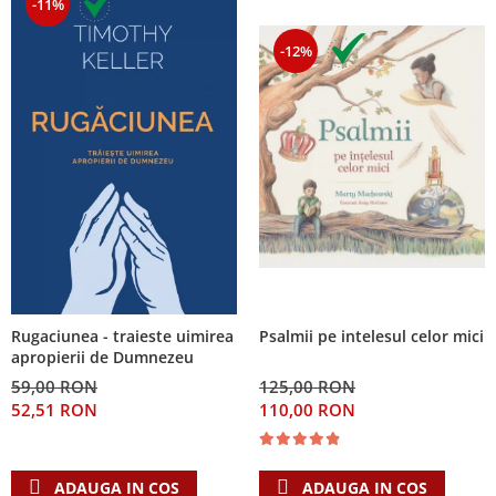
-11%
-12%
Psalmii pe intelesul celor mici
Rugaciunea - traieste uimirea
apropierii de Dumnezeu
125,00 RON
59,00 RON
110,00 RON
52,51 RON
ADAUGA IN COS
ADAUGA IN COS