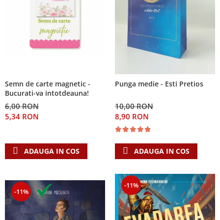
Semn de carte magnetic -
Punga medie - Esti Pretios
Bucurati-va intotdeauna!
6,00 RON
10,00 RON
5,34 RON
8,90 RON
ADAUGA IN COS
ADAUGA IN COS
-11%
-11%