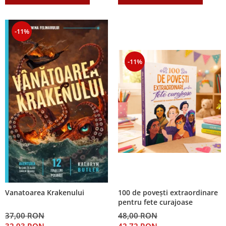
-11%
-11%
100 de povești extraordinare
Vanatoarea Krakenului
pentru fete curajoase
48,00 RON
37,00 RON