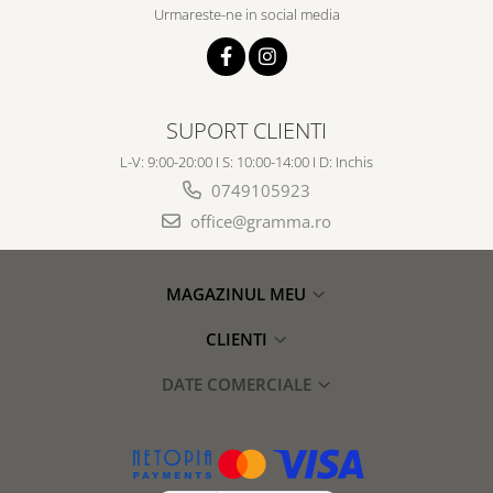
Urmareste-ne in social media
SUPORT CLIENTI
L-V: 9:00-20:00 I S: 10:00-14:00 I D: Inchis
0749105923
office@gramma.ro
MAGAZINUL MEU
CLIENTI
DATE COMERCIALE