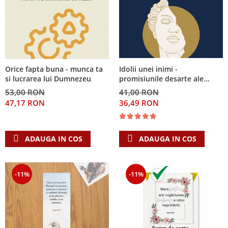
Idolii unei inimi -
Orice fapta buna - munca ta
promisiunile desarte ale
si lucrarea lui Dumnezeu
banilor, sexului si puterii si
41,00 RON
53,00 RON
Singura Nadejde care
36,49 RON
47,17 RON
conteaza
ADAUGA IN COS
ADAUGA IN COS
-11%
-11%