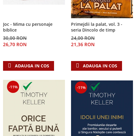
Joc - Mima cu personaje
Primejdii la palat, vol. 3 -
biblice
seria Dincolo de timp
30,00 RON
24,00 RON
26,70 RON
21,36 RON
ADAUGA IN COS
ADAUGA IN COS
-11%
-11%