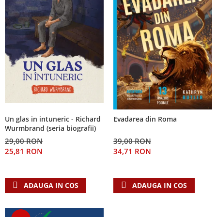
Un glas in intuneric - Richard
Evadarea din Roma
Wurmbrand (seria biografii)
29,00 RON
39,00 RON
25,81 RON
34,71 RON
ADAUGA IN COS
ADAUGA IN COS