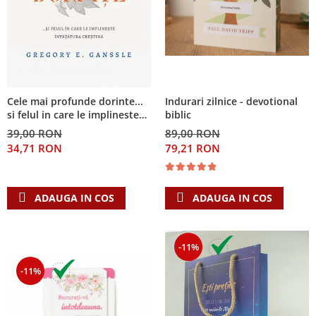
Cele mai profunde dorinte...
Indurari zilnice - devotional
si felul in care le implineste
biblic
invatatura crestina
39,00 RON
89,00 RON
34,71 RON
79,21 RON
ADAUGA IN COS
ADAUGA IN COS
-11%
-11%