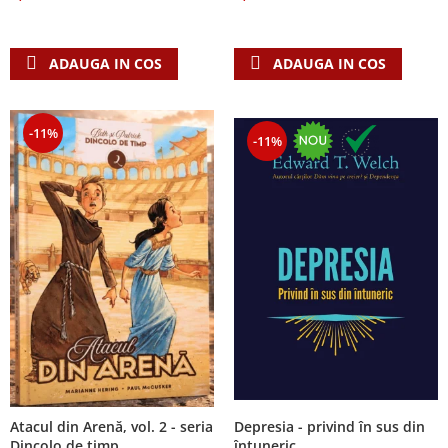
Despre afaceri
Dezvoltare personala
Leadership
ADAUGA IN COS
ADAUGA IN COS
Mediu
Sanatate / nutritie
-11%
-11%
Atacul din Arenă, vol. 2 - seria
Depresia - privind în sus din
Dincolo de timp
întuneric