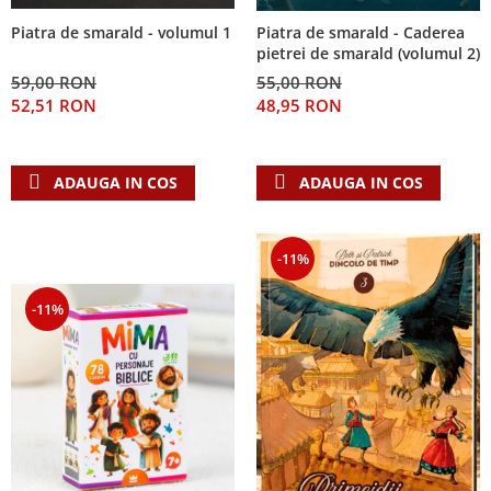
Piatra de smarald - volumul 1
Piatra de smarald - Caderea
pietrei de smarald (volumul 2)
59,00 RON
55,00 RON
52,51 RON
48,95 RON
ADAUGA IN COS
ADAUGA IN COS
-11%
-11%