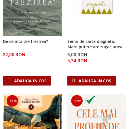
De ce intarzie trezirea?
Semn de carte magnetic -
Mare putere are rugaciunea
22,00 RON
6,00 RON
5,34 RON
ADAUGA IN COS
ADAUGA IN COS
-11%
-11%