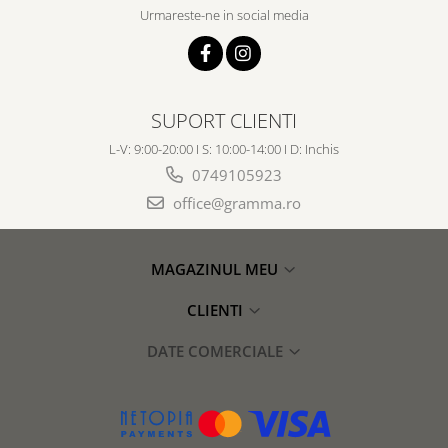
Urmareste-ne in social media
SUPORT CLIENTI
L-V: 9:00-20:00 I S: 10:00-14:00 I D: Inchis
0749105923
office@gramma.ro
MAGAZINUL MEU
CLIENTI
DATE COMERCIALE