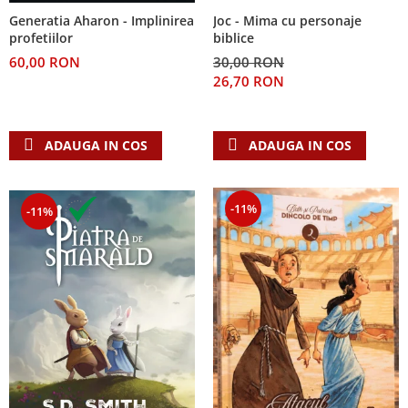
Generatia Aharon - Implinirea
Joc - Mima cu personaje
profetiilor
biblice
60,00 RON
30,00 RON
26,70 RON
ADAUGA IN COS
ADAUGA IN COS
-11%
-11%