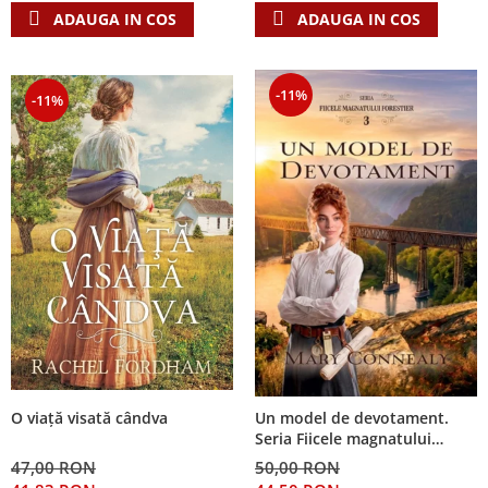
ADAUGA IN COS
ADAUGA IN COS
-11%
-11%
O viață visată cândva
Un model de devotament.
Seria Fiicele magnatului
forestier 3
47,00 RON
50,00 RON