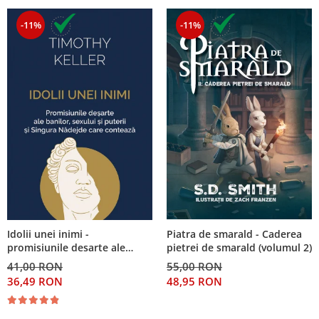
-11%
-11%
Piatra de smarald - Caderea
Idolii unei inimi -
pietrei de smarald (volumul 2)
promisiunile desarte ale
banilor, sexului si puterii si
55,00 RON
41,00 RON
Singura Nadejde care
48,95 RON
36,49 RON
conteaza