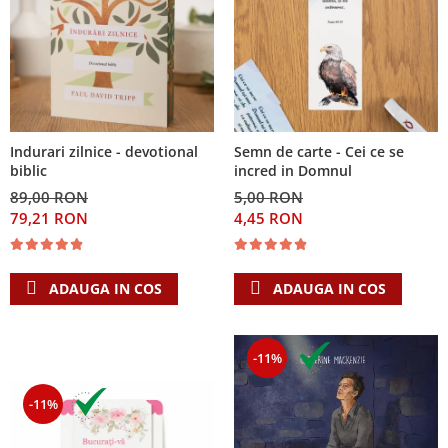
Indurari zilnice - devotional
Semn de carte - Cei ce se
biblic
incred in Domnul
89,00 RON
5,00 RON
79,21 RON
4,45 RON
ADAUGA IN COS
ADAUGA IN COS
-11%
-11%