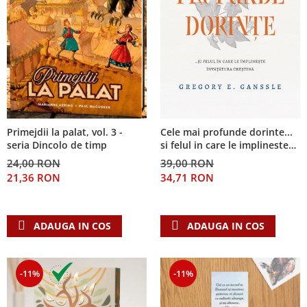
Primejdii la palat, vol. 3 -
Cele mai profunde dorinte...
seria Dincolo de timp
si felul in care le implineste
invatatura crestina
24,00 RON
39,00 RON
21,36 RON
34,71 RON
ADAUGA IN COS
ADAUGA IN COS
-11%
-11%