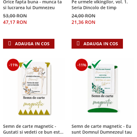
Orice fapta buna - munca ta
Pe urmele vikingilor, vol. 1.
Despre afaceri
si lucrarea lui Dumnezeu
Seria Dincolo de timp
Dezvoltare personala
53,00 RON
24,00 RON
Leadership
47,17 RON
21,36 RON
Mediu
Sanatate / nutritie
ADAUGA IN COS
ADAUGA IN COS
-11%
-11%
Semn de carte magnetic -
Semn de carte magnetic - Eu
Gustati si vedeti ce bun este
sunt Domnul Dumnezeul tau