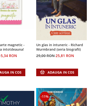
arte magnetic -
Un glas in intuneric - Richard
va intotdeauna!
Wurmbrand (seria biografii)
N
5,34 RON
29,00 RON
25,81 RON
AUGA IN COS
ADAUGA IN COS
-11%