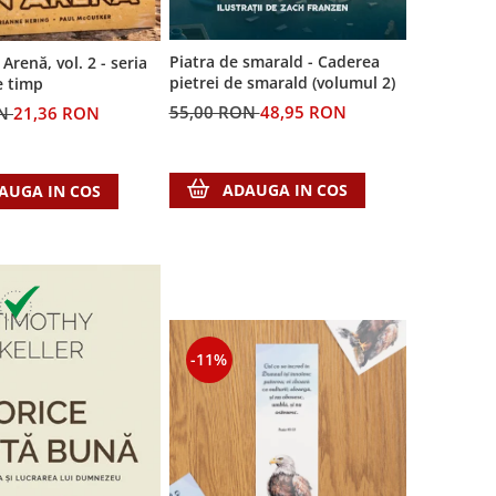
Piatra de smarald - Caderea
Arenă, vol. 2 - seria
pietrei de smarald (volumul 2)
e timp
55,00 RON
48,95 RON
ON
21,36 RON
ADAUGA IN COS
AUGA IN COS
-11%