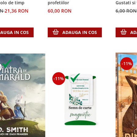
colo de timp
profetiilor
Gustati si
Domnul!
ON
21,36 RON
60,00 RON
6,00 RO
AUGA IN COS
ADAUGA IN COS
AD
-11%
-11%