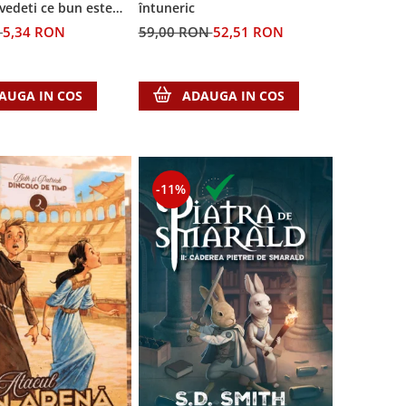
 vedeti ce bun este
întuneric
N
5,34 RON
59,00 RON
52,51 RON
AUGA IN COS
ADAUGA IN COS
-11%