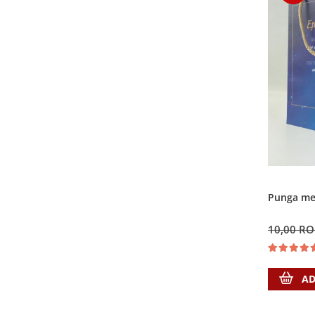
Punga med
10,00 R
AD