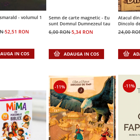
 smarald - volumul 1
Semn de carte magnetic - Eu
Atacul din 
sunt Domnul Dumnezeul tau
Dincolo d
ON
52,51 RON
6,00 RON
5,34 RON
24,00 R
AUGA IN COS
ADAUGA IN COS
AD
-11%
-11%