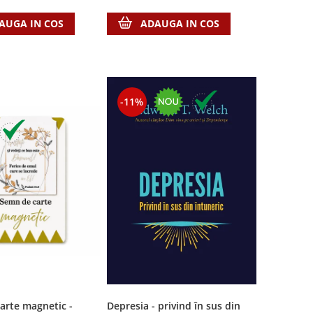
ADAUGA IN COS
AUGA IN COS
-11%
arte magnetic -
Depresia - privind în sus din