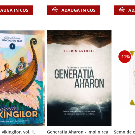
AUGA IN COS
ADAUGA IN COS
AD
-11%
vikingilor, vol. 1.
Generatia Aharon - Implinirea
Semn de c