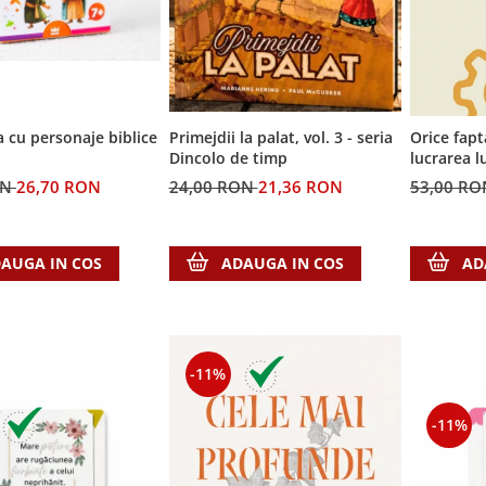
a cu personaje biblice
Primejdii la palat, vol. 3 - seria
Orice fapt
Dincolo de timp
lucrarea 
ON
26,70 RON
24,00 RON
21,36 RON
53,00 R
AUGA IN COS
ADAUGA IN COS
AD
-11%
-11%