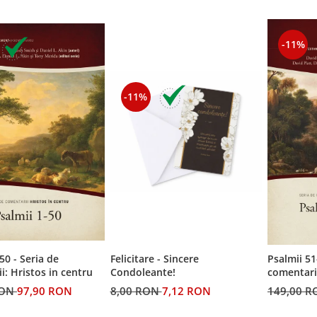
-11%
-11%
50 - Seria de
Felicitare - Sincere
Psalmii 51
i: Hristos in centru
Condoleante!
comentarii
RON
97,90 RON
8,00 RON
7,12 RON
149,00 