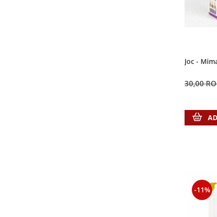
Contemporaneitate
Devotional
Diverse
Lupta Spirituala
Schimbarea caracterului
Joc - Mim
Slujire
Suferinta
30,00 R
Viata din belsug
Viata de zi cu zi
AD
Despre afaceri
Dezvoltare personala
Leadership
Mediu
Sanatate / nutritie
-11%