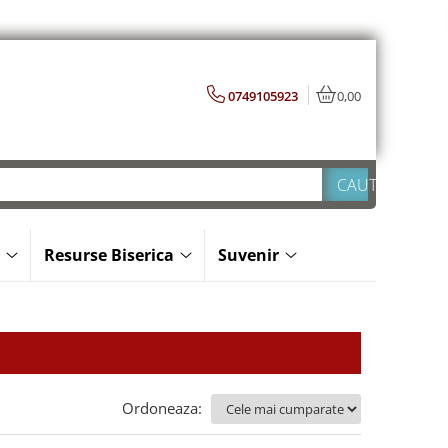
0749105923
0,00
Resurse Biserica
Suvenir
Ordoneaza: