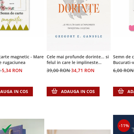
arte magnetic - Mare
Cele mai profunde dorinte... si
Semn de c
e rugaciunea
felul in care le implineste
Bucurati-
invatatura crestina
N
5,34 RON
39,00 RON
34,71 RON
6,00 RO
AUGA IN COS
ADAUGA IN COS
AD
-11%