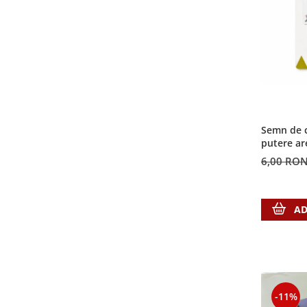
Semn de c
putere ar
6,00 RO
AD
-11%