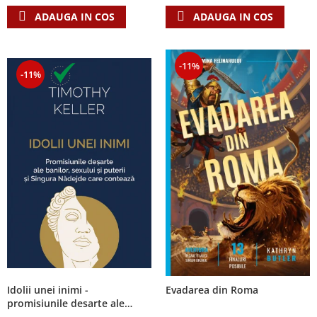
ADAUGA IN COS
ADAUGA IN COS
-11%
-11%
Idolii unei inimi -
Evadarea din Roma
promisiunile desarte ale
banilor, sexului si puterii si