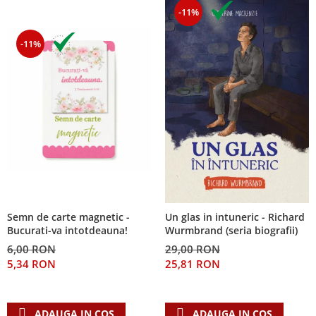
-11%
-11%
Semn de carte magnetic -
Un glas in intuneric - Richard
Bucurati-va intotdeauna!
Wurmbrand (seria biografii)
6,00 RON
29,00 RON
5,34 RON
25,81 RON
ADAUGA IN COS
ADAUGA IN COS