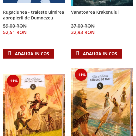
Rugaciunea - traieste uimirea
Vanatoarea Krakenului
apropierii de Dumnezeu
59,00 RON
37,00 RON
52,51 RON
32,93 RON
ADAUGA IN COS
ADAUGA IN COS
-11%
-11%