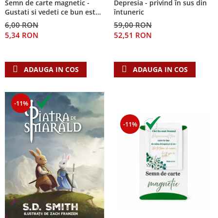
Semn de carte magnetic -
Depresia - privind în sus din
Despre afaceri
Gustati si vedeti ce bun este
întuneric
Dezvoltare personala
Domnul!
6,00 RON
59,00 RON
Leadership
5,34 RON
52,51 RON
Mediu
Sanatate / nutritie
ADAUGA IN COS
ADAUGA IN COS
-11%
-11%