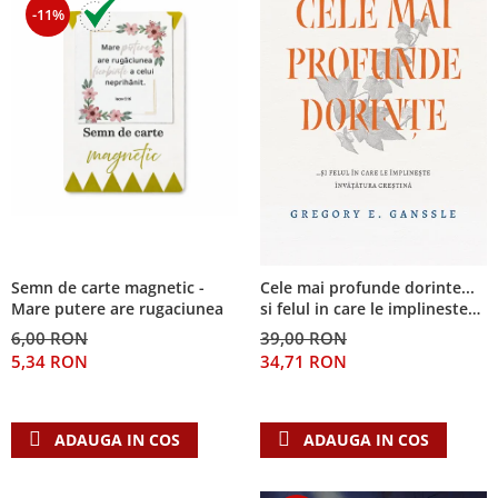
-11%
Semn de carte magnetic -
Cele mai profunde dorinte...
Mare putere are rugaciunea
si felul in care le implineste
invatatura crestina
6,00 RON
39,00 RON
5,34 RON
34,71 RON
ADAUGA IN COS
ADAUGA IN COS