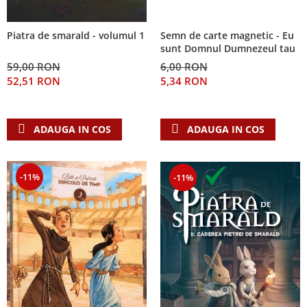
Semn de carte magnetic - Eu
Piatra de smarald - volumul 1
sunt Domnul Dumnezeul tau
6,00 RON
59,00 RON
5,34 RON
52,51 RON
ADAUGA IN COS
ADAUGA IN COS
-11%
-11%