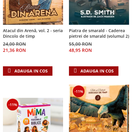
Piatra de smarald - Caderea
Atacul din Arenă, vol. 2 - seria
pietrei de smarald (volumul 2)
Dincolo de timp
55,00 RON
24,00 RON
48,95 RON
21,36 RON
ADAUGA IN COS
ADAUGA IN COS
-11%
-11%