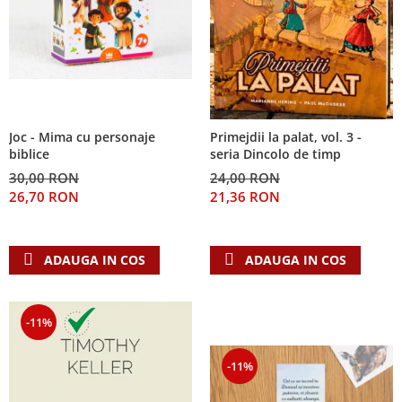
Joc - Mima cu personaje
Primejdii la palat, vol. 3 -
biblice
seria Dincolo de timp
30,00 RON
24,00 RON
26,70 RON
21,36 RON
ADAUGA IN COS
ADAUGA IN COS
-11%
-11%