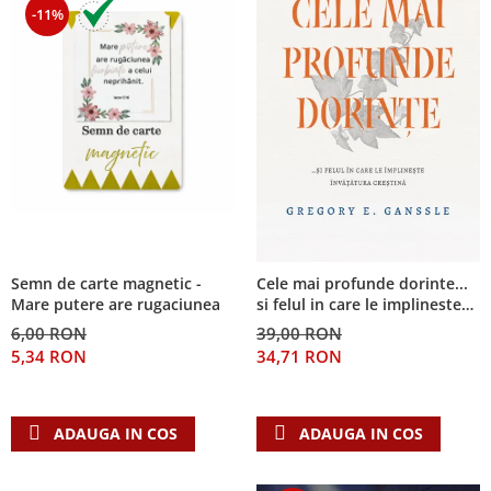
-11%
Semn de carte magnetic -
Cele mai profunde dorinte...
Mare putere are rugaciunea
si felul in care le implineste
invatatura crestina
6,00 RON
39,00 RON
5,34 RON
34,71 RON
ADAUGA IN COS
ADAUGA IN COS