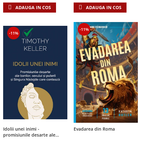
ADAUGA IN COS
ADAUGA IN COS
-11%
-11%
Idolii unei inimi -
Evadarea din Roma
promisiunile desarte ale
banilor, sexului si puterii si