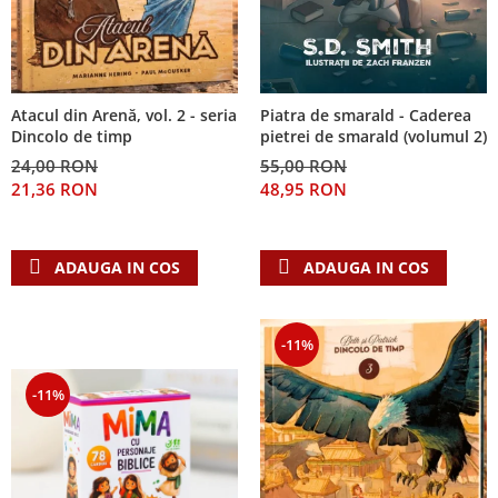
Piatra de smarald - Caderea
Atacul din Arenă, vol. 2 - seria
pietrei de smarald (volumul 2)
Dincolo de timp
55,00 RON
24,00 RON
48,95 RON
21,36 RON
ADAUGA IN COS
ADAUGA IN COS
-11%
-11%