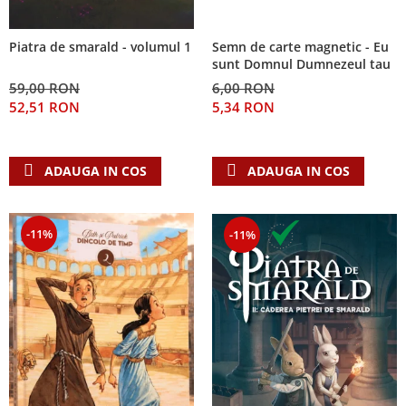
Semn de carte magnetic - Eu
Piatra de smarald - volumul 1
sunt Domnul Dumnezeul tau
6,00 RON
59,00 RON
5,34 RON
52,51 RON
ADAUGA IN COS
ADAUGA IN COS
-11%
-11%