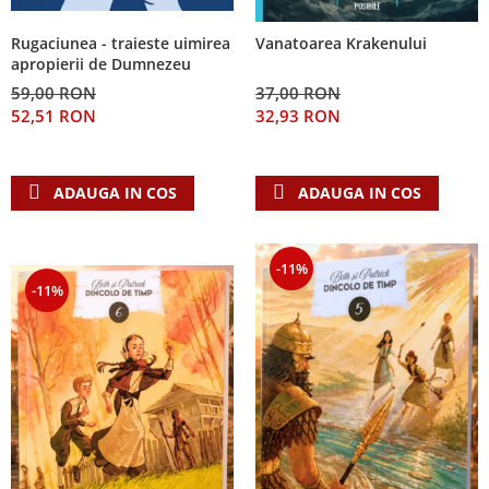
Rugaciunea - traieste uimirea
Vanatoarea Krakenului
apropierii de Dumnezeu
59,00 RON
37,00 RON
52,51 RON
32,93 RON
ADAUGA IN COS
ADAUGA IN COS
-11%
-11%