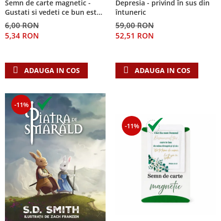
Semn de carte magnetic -
Depresia - privind în sus din
Despre afaceri
Gustati si vedeti ce bun este
întuneric
Dezvoltare personala
Domnul!
6,00 RON
59,00 RON
Leadership
5,34 RON
52,51 RON
Mediu
Sanatate / nutritie
ADAUGA IN COS
ADAUGA IN COS
-11%
-11%