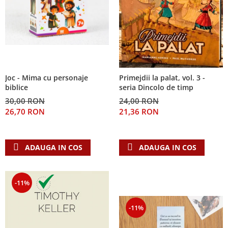
Joc - Mima cu personaje
Primejdii la palat, vol. 3 -
biblice
seria Dincolo de timp
30,00 RON
24,00 RON
26,70 RON
21,36 RON
ADAUGA IN COS
ADAUGA IN COS
-11%
-11%