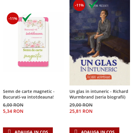
-11%
-11%
Semn de carte magnetic -
Un glas in intuneric - Richard
Bucurati-va intotdeauna!
Wurmbrand (seria biografii)
6,00 RON
29,00 RON
5,34 RON
25,81 RON
ADAUGA IN COS
ADAUGA IN COS