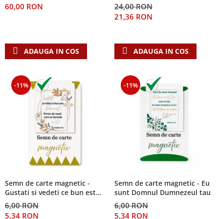
60,00 RON
24,00 RON
Teologie
21,36 RON
A doua venire
Apologetica
ADAUGA IN COS
ADAUGA IN COS
Dogmatica
Istoria Bisericii
Misiune
-11%
-11%
Viata crestina
Contemporaneitate
Devotional
Diverse
Lupta Spirituala
Schimbarea caracterului
Slujire
Suferinta
Semn de carte magnetic -
Semn de carte magnetic - Eu
Gustati si vedeti ce bun este
sunt Domnul Dumnezeul tau
Viata din belsug
Domnul!
6,00 RON
6,00 RON
Viata de zi cu zi
5,34 RON
5,34 RON