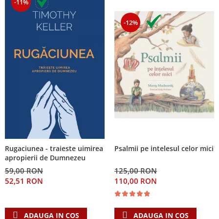
-11%
-12%
Psalmii pe intelesul celor mici
Rugaciunea - traieste uimirea
apropierii de Dumnezeu
125,00 RON
59,00 RON
110,00 RON
52,51 RON
ADAUGA IN COS
ADAUGA IN COS