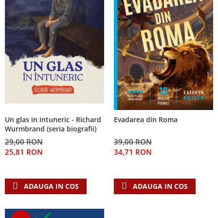
Un glas in intuneric - Richard
Evadarea din Roma
Wurmbrand (seria biografii)
29,00 RON
39,00 RON
25,81 RON
34,71 RON
ADAUGA IN COS
ADAUGA IN COS