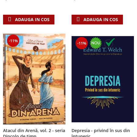
Despre afaceri
Dezvoltare personala
Leadership
ADAUGA IN COS
ADAUGA IN COS
Mediu
Sanatate / nutritie
-11%
-11%
Atacul din Arenă, vol. 2 - seria
Depresia - privind în sus din
Dincolo de timp
întuneric