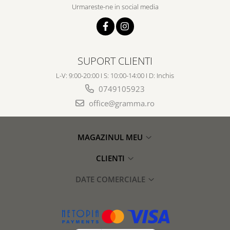
Urmareste-ne in social media
SUPORT CLIENTI
L-V: 9:00-20:00 I S: 10:00-14:00 I D: Inchis
0749105923
office@gramma.ro
MAGAZINUL MEU
CLIENTI
DATE COMERCIALE