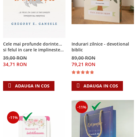
Cele mai profunde dorinte...
Indurari zilnice - devotional
si felul in care le implineste
biblic
invatatura crestina
39,00 RON
89,00 RON
34,71 RON
79,21 RON
ADAUGA IN COS
ADAUGA IN COS
-11%
-11%