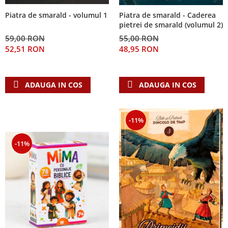
Piatra de smarald - volumul 1
Piatra de smarald - Caderea
pietrei de smarald (volumul 2)
59,00 RON
55,00 RON
52,51 RON
48,95 RON
ADAUGA IN COS
ADAUGA IN COS
-11%
-11%