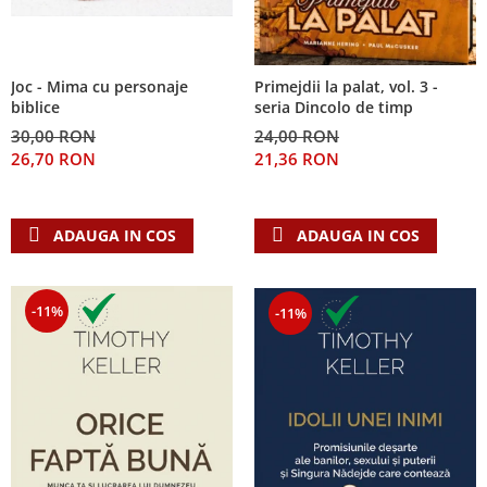
Joc - Mima cu personaje
Primejdii la palat, vol. 3 -
biblice
seria Dincolo de timp
30,00 RON
24,00 RON
26,70 RON
21,36 RON
ADAUGA IN COS
ADAUGA IN COS
-11%
-11%