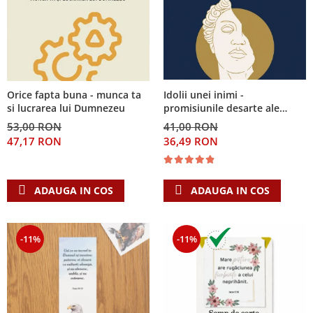
Idolii unei inimi -
Orice fapta buna - munca ta
promisiunile desarte ale
si lucrarea lui Dumnezeu
banilor, sexului si puterii si
41,00 RON
53,00 RON
Singura Nadejde care
36,49 RON
47,17 RON
conteaza
ADAUGA IN COS
ADAUGA IN COS
-11%
-11%