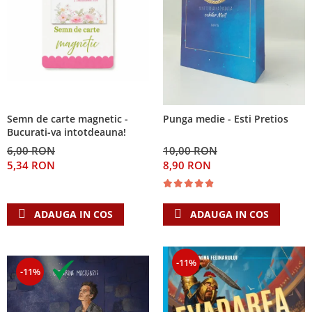
Semn de carte magnetic -
Punga medie - Esti Pretios
Bucurati-va intotdeauna!
6,00 RON
10,00 RON
5,34 RON
8,90 RON
ADAUGA IN COS
ADAUGA IN COS
-11%
-11%