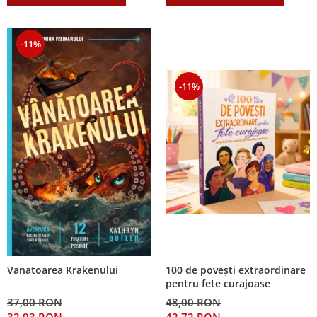
-11%
-11%
100 de povești extraordinare
Vanatoarea Krakenului
pentru fete curajoase
48,00 RON
37,00 RON