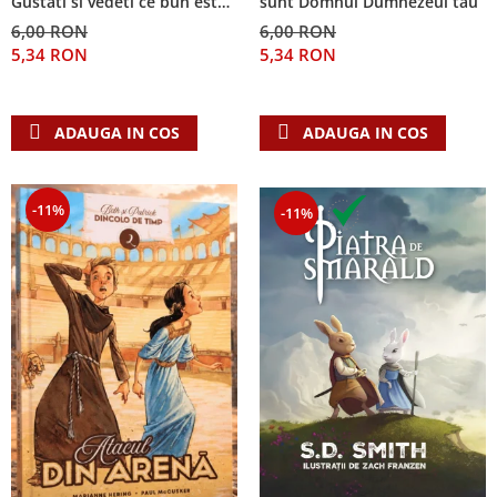
Gustati si vedeti ce bun este
sunt Domnul Dumnezeul tau
Domnul!
6,00 RON
6,00 RON
5,34 RON
5,34 RON
ADAUGA IN COS
ADAUGA IN COS
-11%
-11%