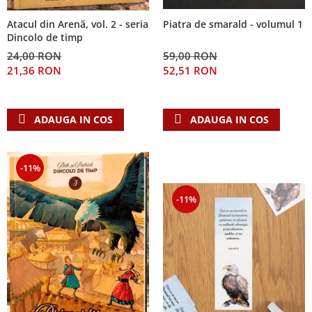
Atacul din Arenă, vol. 2 - seria
Piatra de smarald - volumul 1
Dincolo de timp
24,00 RON
59,00 RON
21,36 RON
52,51 RON
ADAUGA IN COS
ADAUGA IN COS
-11%
-11%