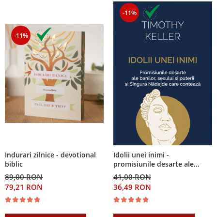
-11%
-11%
Indurari zilnice - devotional
Idolii unei inimi -
biblic
promisiunile desarte ale
banilor, sexului si puterii si
89,00 RON
41,00 RON
Singura Nadejde care
79,21 RON
36,49 RON
conteaza