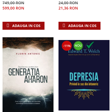
749,00 RON
24,00 RON
Teologie
599,00 RON
21,36 RON
A doua venire
Apologetica
ADAUGA IN COS
ADAUGA IN COS
Dogmatica
Istoria Bisericii
Misiune
-11%
Viata crestina
Contemporaneitate
Devotional
Diverse
Lupta Spirituala
Schimbarea caracterului
Slujire
Suferinta
Viata din belsug
Viata de zi cu zi