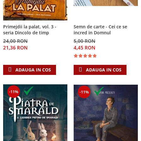
Primejdii la palat, vol. 3 -
Semn de carte - Cei ce se
seria Dincolo de timp
incred in Domnul
24,00 RON
5,00 RON
21,36 RON
4,45 RON
ADAUGA IN COS
ADAUGA IN COS
-11%
-11%