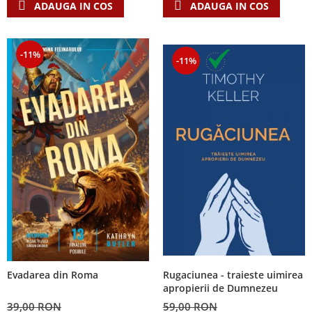
ADAUGA IN COS
ADAUGA IN COS
-11%
-11%
Rugaciunea - traieste uimirea
Evadarea din Roma
apropierii de Dumnezeu
59,00 RON
39,00 RON