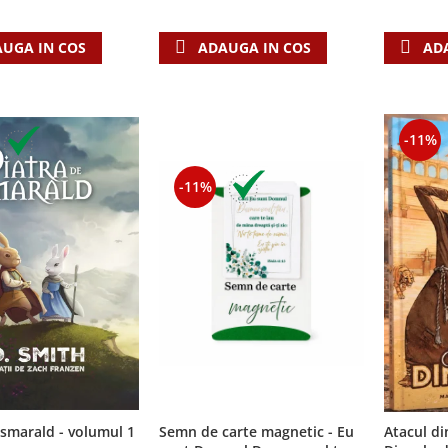
AD
UGA IN COS
ADAUGA IN COS
-11%
-11%
 smarald - volumul 1
Semn de carte magnetic - Eu
Atacul din