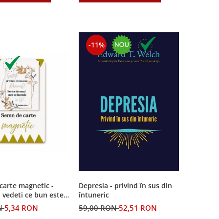
-11%
carte magnetic -
Depresia - privind în sus din
i vedeti ce bun este
întuneric
N
5,34 RON
59,00 RON
52,51 RON