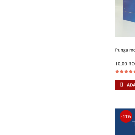
Punga med
10,00 R
ADA
-11%