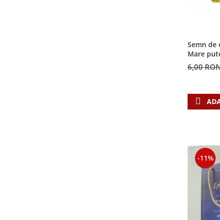
Semn de c
Mare put
6,00 RO
ADA
-11%