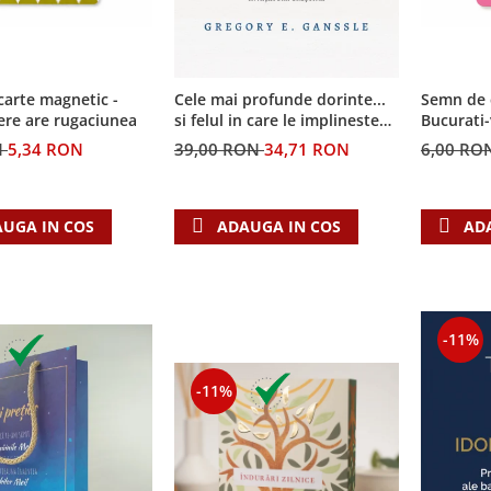
arte magnetic -
Semn de 
Cele mai profunde dorinte...
ere are rugaciunea
Bucurati
si felul in care le implineste
invatatura crestina
N
5,34 RON
6,00 RO
39,00 RON
34,71 RON
UGA IN COS
AD
ADAUGA IN COS
-11%
-11%