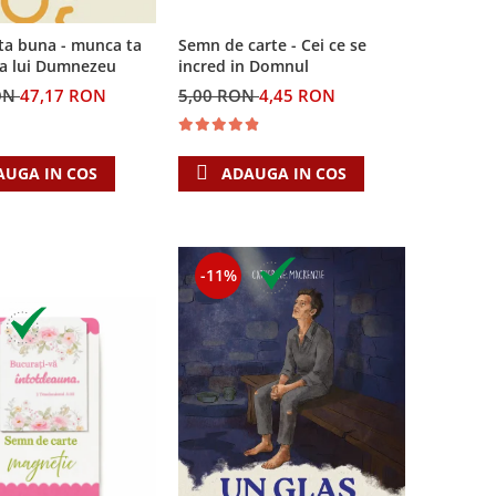
Semn de carte - Cei ce se
ta buna - munca ta
incred in Domnul
ea lui Dumnezeu
5,00 RON
4,45 RON
ON
47,17 RON
ADAUGA IN COS
AUGA IN COS
-11%