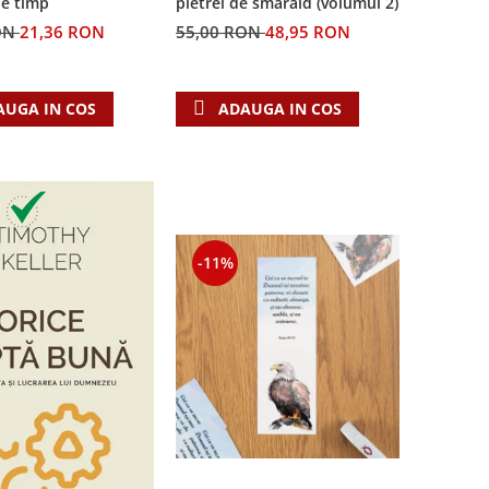
pietrei de smarald (volumul 2)
de timp
55,00 RON
48,95 RON
ON
21,36 RON
ADAUGA IN COS
AUGA IN COS
-11%