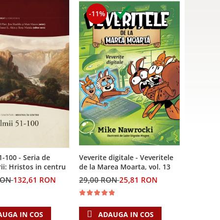
-11%
Veverite digitale - Veveritele
1-100 - Seria de
de la Marea Moarta, vol. 13
i: Hristos in centru
29,00 RON
25,81 RON
RON
132,61 RON
ADAUGA IN COS
AUGA IN COS