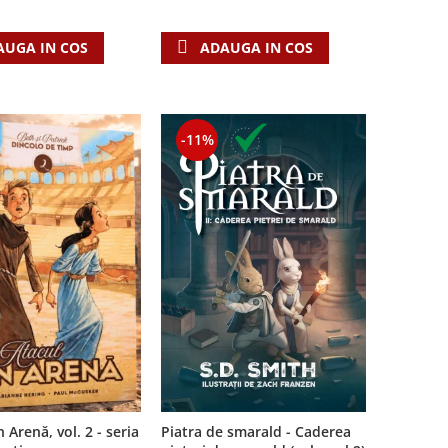
AUGA IN COS
ADAUGA IN COS
-11%
Piatra de smarald - Caderea
 Arenă, vol. 2 - seria