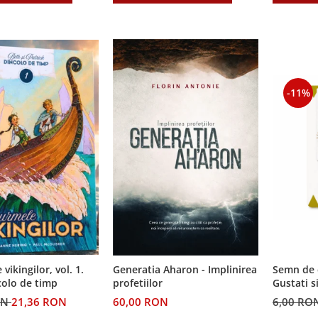
-11%
Semn de 
vikingilor, vol. 1.
Generatia Aharon - Implinirea
Gustati s
colo de timp
profetiilor
Domnul!
6,00 RO
ON
21,36 RON
60,00 RON