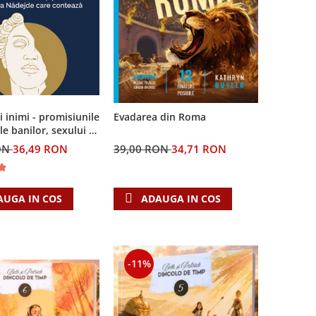
ei inimi - promisiunile
Evadarea din Roma
le banilor, sexului si
i Singura Nadejde
ON
36,49 RON
39,00 RON
34,71 RON
teaza
AUGA IN COS
ADAUGA IN COS
-11%