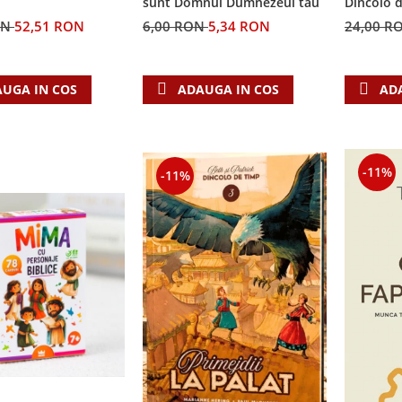
sunt Domnul Dumnezeul tau
Dincolo 
ON
52,51 RON
6,00 RON
5,34 RON
24,00 R
UGA IN COS
ADAUGA IN COS
AD
-11%
-11%