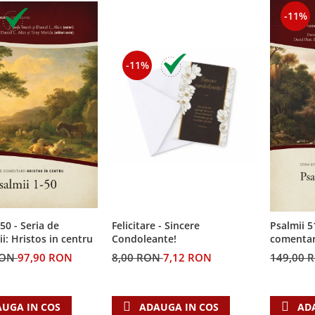
-11%
-11%
50 - Seria de
Felicitare - Sincere
Psalmii 5
i: Hristos in centru
Condoleante!
comentari
RON
97,90 RON
8,00 RON
7,12 RON
149,00 
UGA IN COS
ADAUGA IN COS
AD