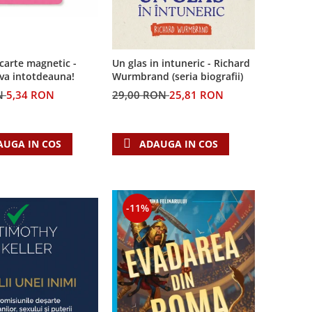
carte magnetic -
Un glas in intuneric - Richard
-va intotdeauna!
Wurmbrand (seria biografii)
N
5,34 RON
29,00 RON
25,81 RON
AUGA IN COS
ADAUGA IN COS
-11%