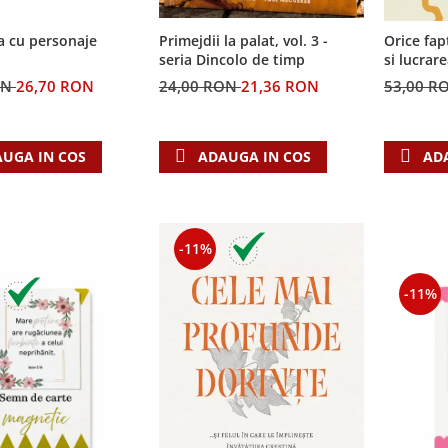
a cu personaje
Primejdii la palat, vol. 3 -
Orice fap
seria Dincolo de timp
si lucrar
ON
26,70 RON
24,00 RON
21,36 RON
53,00 R
UGA IN COS
ADAUGA IN COS
AD
-11%
-11%