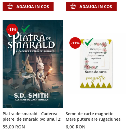
ADAUGA IN COS
ADAUGA IN COS
-11%
-11%
Piatra de smarald - Caderea
Semn de carte magnetic -
pietrei de smarald (volumul 2)
Mare putere are rugaciunea
55,00 RON
6,00 RON