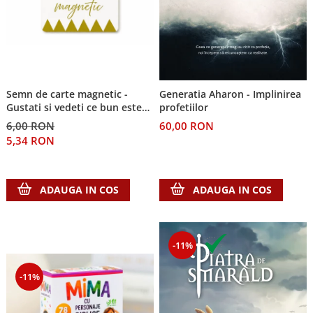
Semn de carte magnetic -
Generatia Aharon - Implinirea
Gustati si vedeti ce bun este
profetiilor
Domnul!
6,00 RON
60,00 RON
5,34 RON
ADAUGA IN COS
ADAUGA IN COS
-11%
-11%