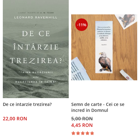
-11%
Semn de carte - Cei ce se
De ce intarzie trezirea?
incred in Domnul
5,00 RON
22,00 RON
4,45 RON