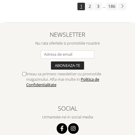
1
2
3
186
...
NEWSLETTER
Nu rata ofertele si promotiile noastre
Vreau sa primesc newsletter cu promotiile
magazinului. Afla mai multe in
Politica de
Confidentialitate
SOCIAL
Urmareste-ne in social media