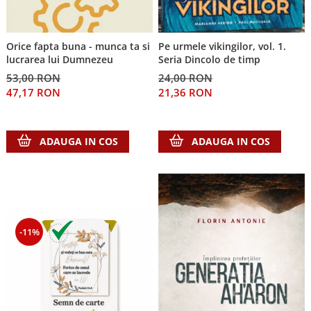
Despre afaceri
Dezvoltare personala
Leadership
Orice fapta buna - munca ta si
Pe urmele vikingilor, vol. 1.
Mediu
lucrarea lui Dumnezeu
Seria Dincolo de timp
Sanatate / nutritie
53,00 RON
24,00 RON
47,17 RON
21,36 RON
ADAUGA IN COS
ADAUGA IN COS
-11%