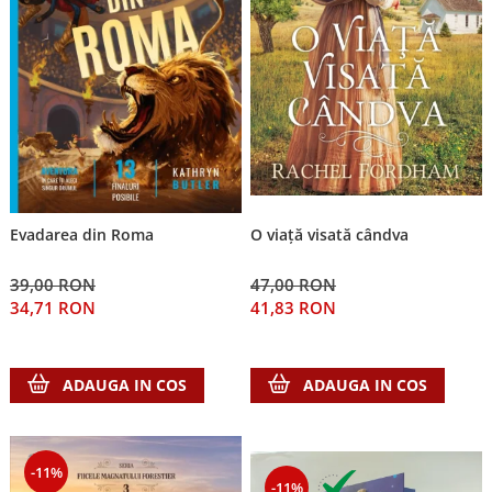
Evadarea din Roma
O viață visată cândva
39,00 RON
47,00 RON
34,71 RON
41,83 RON
ADAUGA IN COS
ADAUGA IN COS
-11%
-11%