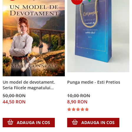
Un model de devotament.
Punga medie - Esti Pretios
Seria Fiicele magnatului
forestier 3
50,00 RON
10,00 RON
44,50 RON
8,90 RON
ADAUGA IN COS
ADAUGA IN COS