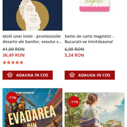
Idolii unei inimi - promisiunile
Semn de carte magnetic -
desarte ale banilor, sexului si
Bucurati-va intotdeauna!
puterii si Singura Nadejde care
41,00 RON
6,00 RON
conteaza
36,49 RON
5,34 RON
ADAUGA IN COS
ADAUGA IN COS
-11%
-11%