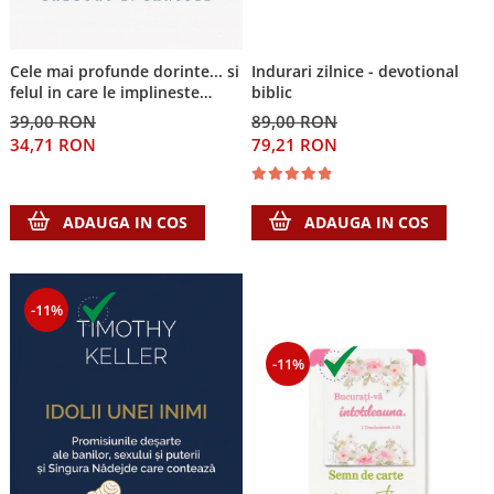
Cele mai profunde dorinte... si
Indurari zilnice - devotional
felul in care le implineste
biblic
invatatura crestina
39,00 RON
89,00 RON
34,71 RON
79,21 RON
ADAUGA IN COS
ADAUGA IN COS
-11%
-11%