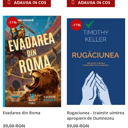
ADAUGA IN COS
ADAUGA IN COS
-11%
-11%
Rugaciunea - traieste uimirea
Evadarea din Roma
apropierii de Dumnezeu
59,00 RON
39,00 RON