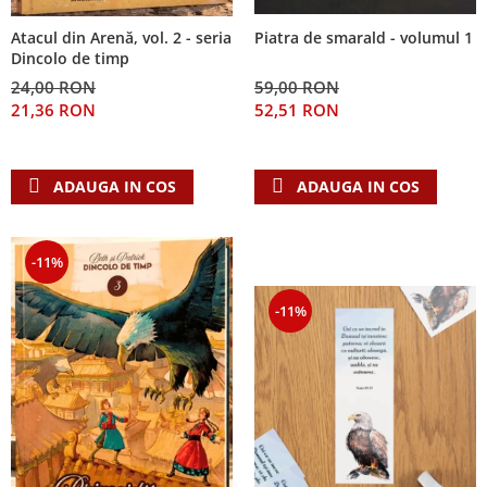
Atacul din Arenă, vol. 2 - seria
Piatra de smarald - volumul 1
Dincolo de timp
24,00 RON
59,00 RON
21,36 RON
52,51 RON
ADAUGA IN COS
ADAUGA IN COS
-11%
-11%