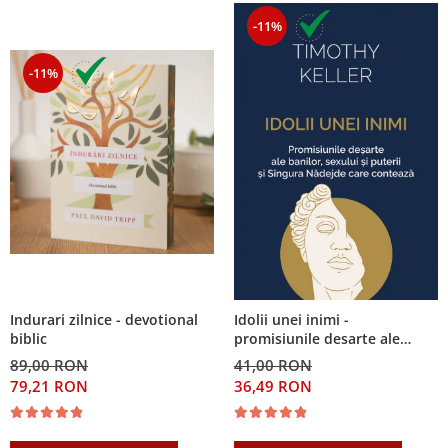
-11%
-11%
Indurari zilnice - devotional
Idolii unei inimi -
biblic
promisiunile desarte ale
banilor, sexului si puterii si
89,00 RON
41,00 RON
Singura Nadejde care
79,21 RON
36,49 RON
conteaza