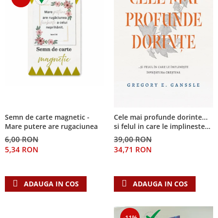
Semn de carte magnetic -
Cele mai profunde dorinte...
Mare putere are rugaciunea
si felul in care le implineste
invatatura crestina
6,00 RON
39,00 RON
5,34 RON
34,71 RON
ADAUGA IN COS
ADAUGA IN COS
-11%