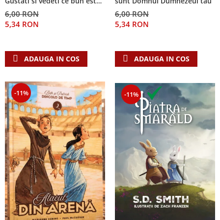
Gustati si vedeti ce bun este
sunt Domnul Dumnezeul tau
Domnul!
6,00 RON
6,00 RON
5,34 RON
5,34 RON
ADAUGA IN COS
ADAUGA IN COS
-11%
-11%