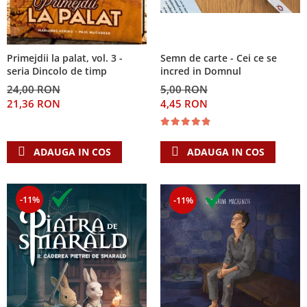
Primejdii la palat, vol. 3 -
Semn de carte - Cei ce se
seria Dincolo de timp
incred in Domnul
24,00 RON
5,00 RON
21,36 RON
4,45 RON
ADAUGA IN COS
ADAUGA IN COS
-11%
-11%