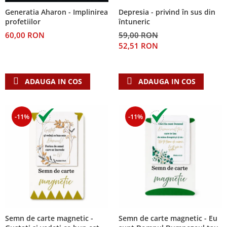
Despre afaceri
Depresia - privind în sus din
Generatia Aharon - Implinirea
Dezvoltare personala
întuneric
profetiilor
Leadership
59,00 RON
60,00 RON
Mediu
52,51 RON
Sanatate / nutritie
ADAUGA IN COS
ADAUGA IN COS
-11%
-11%
Semn de carte magnetic -
Semn de carte magnetic - Eu