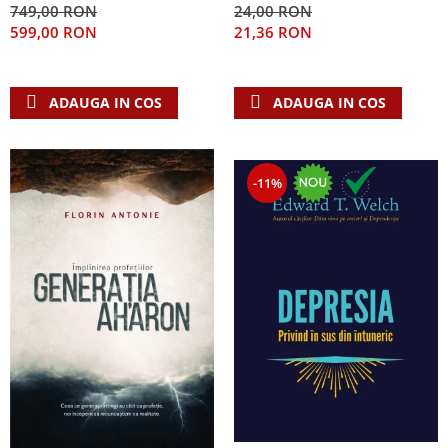
749,00 RON
24,00 RON
Teologie
599,00 RON
21,36 RON
A doua venire
Apologetica
ADAUGA IN COS
ADAUGA IN COS
Dogmatica
Istoria Bisericii
Misiune
-11%
Viata crestina
Contemporaneitate
Devotional
Diverse
Lupta Spirituala
Schimbarea caracterului
Slujire
Suferinta
Viata din belsug
Viata de zi cu zi