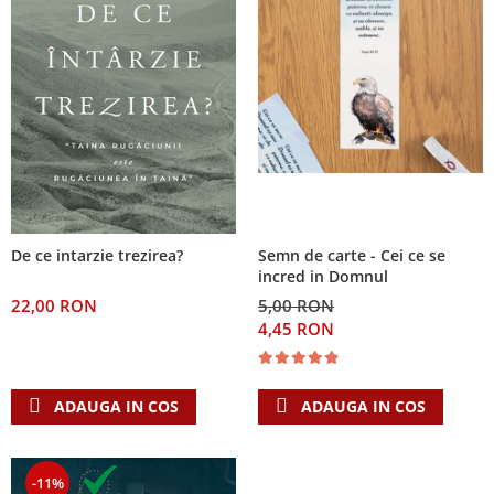
De ce intarzie trezirea?
Semn de carte - Cei ce se
incred in Domnul
22,00 RON
5,00 RON
4,45 RON
ADAUGA IN COS
ADAUGA IN COS
-11%