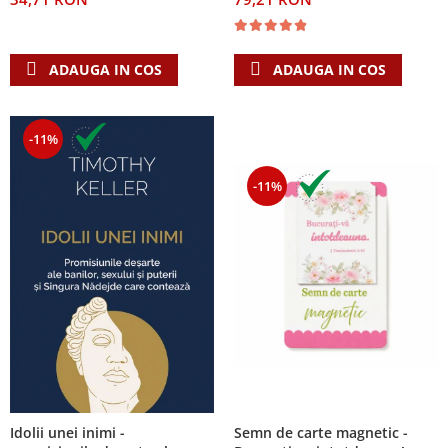
ADAUGA IN COS
ADAUGA IN COS
-11%
-11%
Semn de carte magnetic -
Idolii unei inimi -