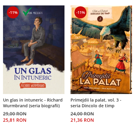
-11%
-11%
Un glas in intuneric - Richard
Primejdii la palat, vol. 3 -
Wurmbrand (seria biografii)
seria Dincolo de timp
29,00 RON
24,00 RON
25,81 RON
21,36 RON