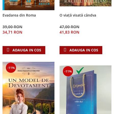
Evadarea din Roma
O viață visată cândva
39,00 RON
47,00 RON
34,71 RON
41,83 RON
ADAUGA IN COS
ADAUGA IN COS
-11%
-11%