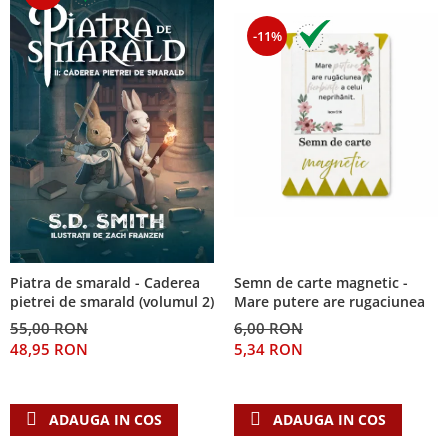
-11%
Piatra de smarald - Caderea
Semn de carte magnetic -
pietrei de smarald (volumul 2)
Mare putere are rugaciunea
55,00 RON
6,00 RON
48,95 RON
5,34 RON
ADAUGA IN COS
ADAUGA IN COS