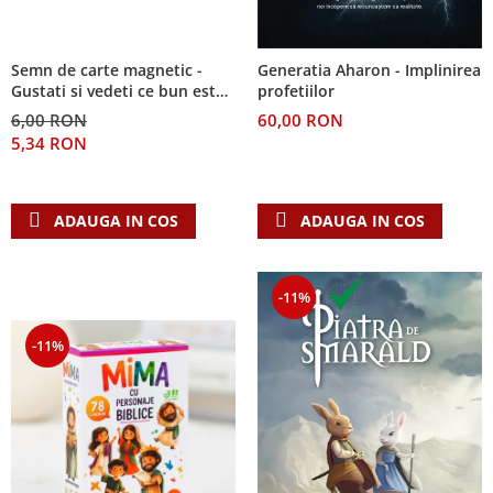
Semn de carte magnetic -
Generatia Aharon - Implinirea
Gustati si vedeti ce bun este
profetiilor
Domnul!
6,00 RON
60,00 RON
5,34 RON
ADAUGA IN COS
ADAUGA IN COS
-11%
-11%