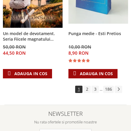
Punga medie - Esti Pretios
Un model de devotament.
Seria Fiicele magnatului
forestier 3
10,00 RON
50,00 RON
8,90 RON
44,50 RON
ADAUGA IN COS
ADAUGA IN COS
1
2
3
186
...
NEWSLETTER
Nu rata ofertele si promotiile noastre