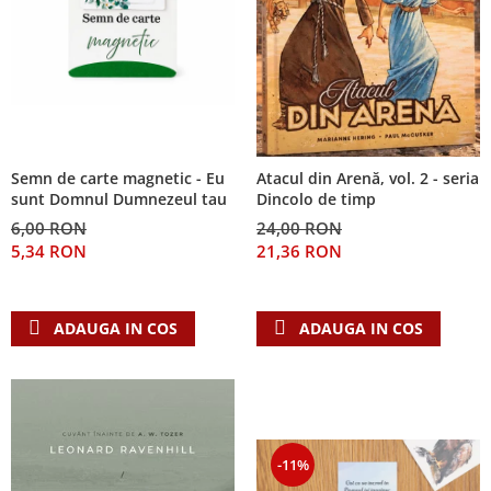
Semn de carte magnetic - Eu
Atacul din Arenă, vol. 2 - seria
sunt Domnul Dumnezeul tau
Dincolo de timp
6,00 RON
24,00 RON
5,34 RON
21,36 RON
ADAUGA IN COS
ADAUGA IN COS
-11%