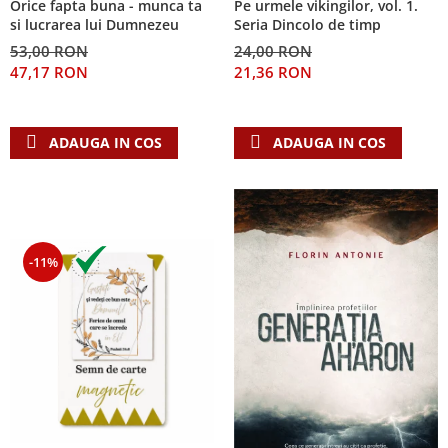
Orice fapta buna - munca ta
Pe urmele vikingilor, vol. 1.
Despre afaceri
si lucrarea lui Dumnezeu
Seria Dincolo de timp
Dezvoltare personala
53,00 RON
24,00 RON
Leadership
47,17 RON
21,36 RON
Mediu
Sanatate / nutritie
ADAUGA IN COS
ADAUGA IN COS
-11%