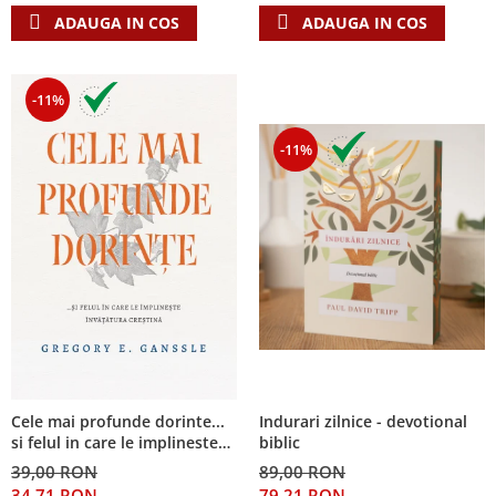
ADAUGA IN COS
ADAUGA IN COS
-11%
-11%
Cele mai profunde dorinte...
Indurari zilnice - devotional
si felul in care le implineste
biblic
invatatura crestina
39,00 RON
89,00 RON
34,71 RON
79,21 RON