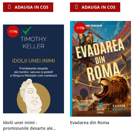
ADAUGA IN COS
ADAUGA IN COS
-11%
-11%
Idolii unei inimi -
Evadarea din Roma
promisiunile desarte ale
banilor, sexului si puterii si