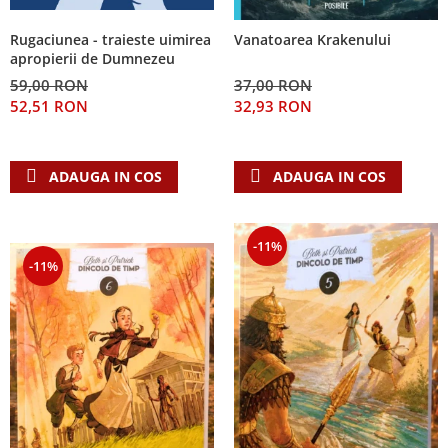
Rugaciunea - traieste uimirea
Vanatoarea Krakenului
apropierii de Dumnezeu
59,00 RON
37,00 RON
52,51 RON
32,93 RON
ADAUGA IN COS
ADAUGA IN COS
-11%
-11%