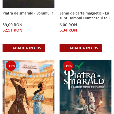
Semn de carte magnetic - Eu
Piatra de smarald - volumul 1
sunt Domnul Dumnezeul tau
6,00 RON
59,00 RON
5,34 RON
52,51 RON
ADAUGA IN COS
ADAUGA IN COS
-11%
-11%