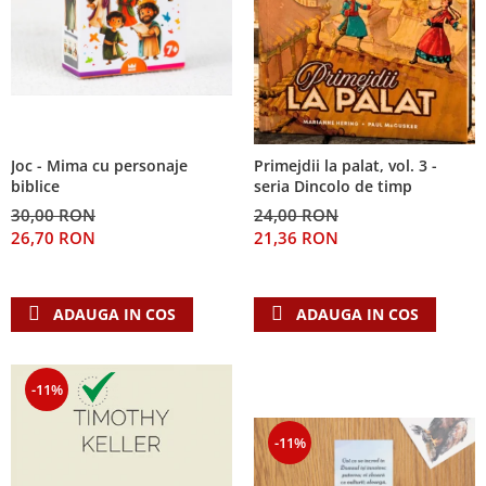
Joc - Mima cu personaje
Primejdii la palat, vol. 3 -
biblice
seria Dincolo de timp
30,00 RON
24,00 RON
26,70 RON
21,36 RON
ADAUGA IN COS
ADAUGA IN COS
-11%
-11%