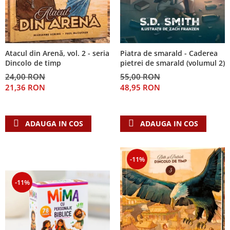
Piatra de smarald - Caderea
Atacul din Arenă, vol. 2 - seria
pietrei de smarald (volumul 2)
Dincolo de timp
55,00 RON
24,00 RON
48,95 RON
21,36 RON
ADAUGA IN COS
ADAUGA IN COS
-11%
-11%