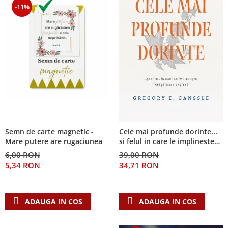
-11%
Semn de carte magnetic -
Cele mai profunde dorinte...
Mare putere are rugaciunea
si felul in care le implineste
invatatura crestina
6,00 RON
39,00 RON
5,34 RON
34,71 RON
ADAUGA IN COS
ADAUGA IN COS