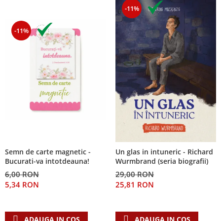
-11%
-11%
Semn de carte magnetic -
Un glas in intuneric - Richard
Bucurati-va intotdeauna!
Wurmbrand (seria biografii)
6,00 RON
29,00 RON
5,34 RON
25,81 RON
ADAUGA IN COS
ADAUGA IN COS