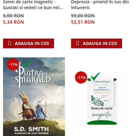
Semn de carte magnetic -
Depresia - privind în sus din
Despre afaceri
Gustati si vedeti ce bun este
întuneric
Dezvoltare personala
Domnul!
6,00 RON
59,00 RON
Leadership
5,34 RON
52,51 RON
Mediu
Sanatate / nutritie
ADAUGA IN COS
ADAUGA IN COS
-11%
-11%