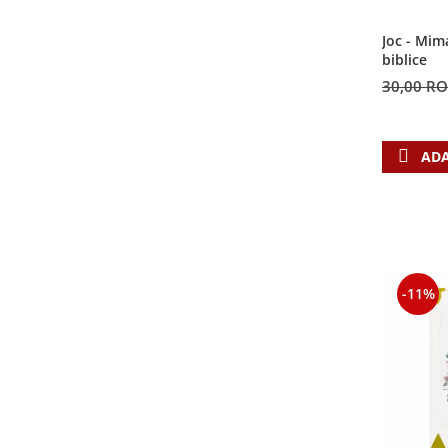
Contemporaneitate
Devotional
Joc - Mim
biblice
Diverse
30,00 R
Lupta Spirituala
Schimbarea caracterului
Slujire
ADA
Suferinta
Viata din belsug
Viata de zi cu zi
Despre afaceri
Dezvoltare personala
-11%
Leadership
Mediu
Sanatate / nutritie