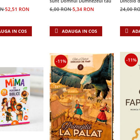
sunt Domnul Dumnezeul tau
Dincolo 
ON
52,51 RON
6,00 RON
5,34 RON
24,00 R
UGA IN COS
ADAUGA IN COS
AD
-11%
-11%