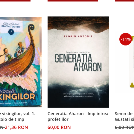
-11%
Semn de 
vikingilor, vol. 1.
Generatia Aharon - Implinirea
Gustati s
colo de timp
profetiilor
Domnul!
6,00 RO
ON
21,36 RON
60,00 RON