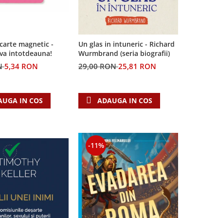
carte magnetic -
Un glas in intuneric - Richard
-va intotdeauna!
Wurmbrand (seria biografii)
N
5,34 RON
29,00 RON
25,81 RON
AUGA IN COS
ADAUGA IN COS
-11%