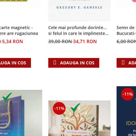
arte magnetic -
Semn de 
Cele mai profunde dorinte...
ere are rugaciunea
Bucurati
si felul in care le implineste
invatatura crestina
N
5,34 RON
6,00 RO
39,00 RON
34,71 RON
UGA IN COS
AD
ADAUGA IN COS
-11%
-11%