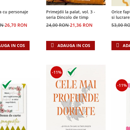
a cu personaje
Primejdii la palat, vol. 3 -
Orice fap
seria Dincolo de timp
si lucrar
ON
26,70 RON
24,00 RON
21,36 RON
53,00 R
UGA IN COS
ADAUGA IN COS
AD
-11%
-11%