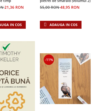
pietrei de smarald (volumul 2)
de timp
55,00 RON
48,95 RON
ON
21,36 RON
ADAUGA IN COS
AUGA IN COS
-11%