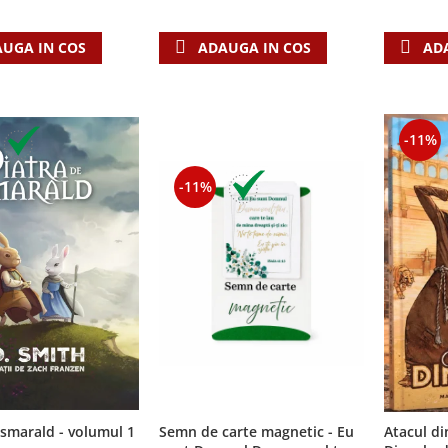
AD
UGA IN COS
ADAUGA IN COS
-11%
-11%
 smarald - volumul 1
Semn de carte magnetic - Eu
Atacul din