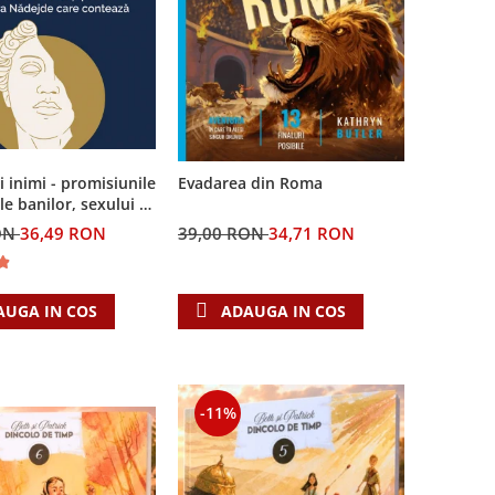
ei inimi - promisiunile
Evadarea din Roma
le banilor, sexului si
i Singura Nadejde
ON
36,49 RON
39,00 RON
34,71 RON
teaza
AUGA IN COS
ADAUGA IN COS
-11%