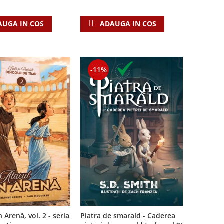
AUGA IN COS
ADAUGA IN COS
-11%
Piatra de smarald - Caderea
 Arenă, vol. 2 - seria