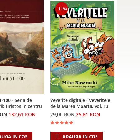
-11%
Veverite digitale - Veveritele
1-100 - Seria de
de la Marea Moarta, vol. 13
i: Hristos in centru
29,00 RON
25,81 RON
RON
132,61 RON
ADAUGA IN COS
AUGA IN COS