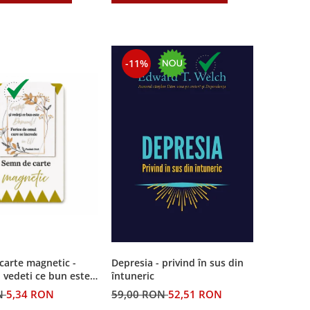
-11%
carte magnetic -
Depresia - privind în sus din
i vedeti ce bun este
întuneric
N
5,34 RON
59,00 RON
52,51 RON