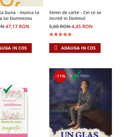
Semn de carte - Cei ce se
ta buna - munca ta
incred in Domnul
ea lui Dumnezeu
5,00 RON
4,45 RON
ON
47,17 RON
ADAUGA IN COS
AUGA IN COS
-11%