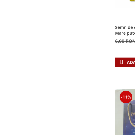
Semn de c
Mare put
6,00 RO
ADA
-11%