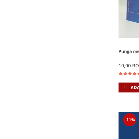
Punga med
10,00 R
ADA
-11%