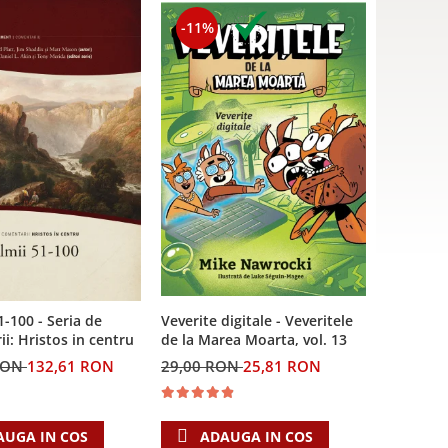
-11%
Veverite digitale - Veveritele
1-100 - Seria de
de la Marea Moarta, vol. 13
i: Hristos in centru
29,00 RON
25,81 RON
RON
132,61 RON
ADAUGA IN COS
AUGA IN COS