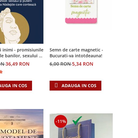
ei inimi - promisiunile
Semn de carte magnetic -
le banilor, sexului si
Bucurati-va intotdeauna!
i Singura Nadejde
ON
36,49 RON
6,00 RON
5,34 RON
teaza
AUGA IN COS
ADAUGA IN COS
-11%