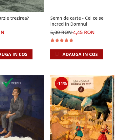
arzie trezirea?
Semn de carte - Cei ce se
incred in Domnul
ON
5,00 RON
4,45 RON
AUGA IN COS
ADAUGA IN COS
-11%