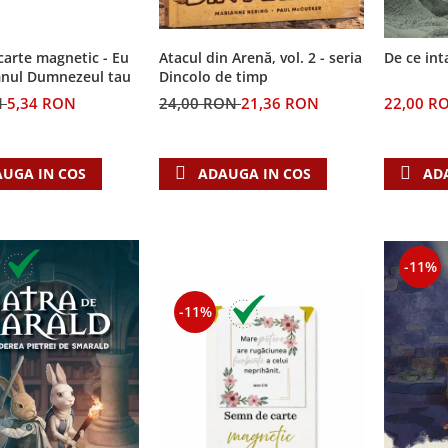
arte magnetic - Eu
Atacul din Arenă, vol. 2 - seria
De ce int
nul Dumnezeul tau
Dincolo de timp
N
5,34 RON
24,00 RON
21,36 RON
22,00 R
UGA IN COS
ADAUGA IN COS
AD
-11%
-11%