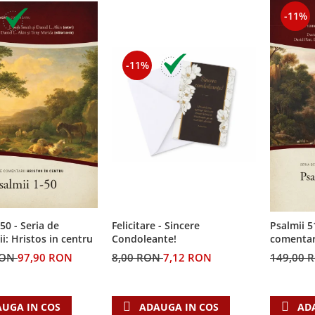
-11%
-11%
50 - Seria de
Felicitare - Sincere
Psalmii 5
i: Hristos in centru
Condoleante!
comentari
RON
97,90 RON
8,00 RON
7,12 RON
149,00 
UGA IN COS
ADAUGA IN COS
AD