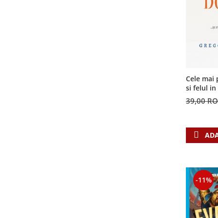
Cele mai 
si felul i
invatatur
39,00 R
ADA
-11%