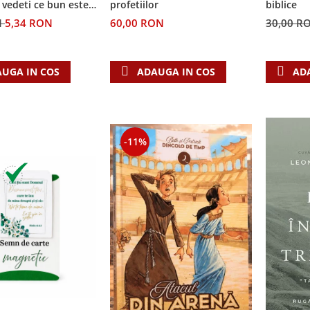
i vedeti ce bun este
biblice
profetiilor
N
5,34 RON
30,00 R
60,00 RON
UGA IN COS
AD
ADAUGA IN COS
-11%