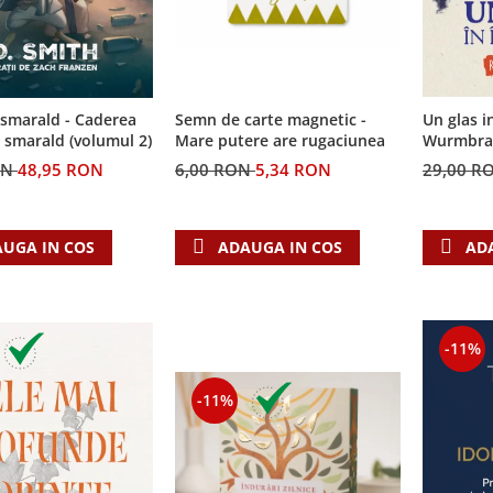
Semn de carte magnetic -
 smarald - Caderea
Un glas i
Mare putere are rugaciunea
e smarald (volumul 2)
Wurmbrand
6,00 RON
5,34 RON
ON
48,95 RON
29,00 R
ADAUGA IN COS
UGA IN COS
AD
-11%
-11%