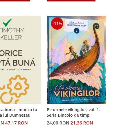
-11%
ta buna - munca ta
Pe urmele vikingilor, vol. 1.
ea lui Dumnezeu
Seria Dincolo de timp
ON
47,17 RON
24,00 RON
21,36 RON