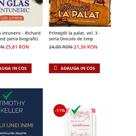
n intuneric - Richard
Primejdii la palat, vol. 3 -
 (seria biografii)
seria Dincolo de timp
ON
25,81 RON
24,00 RON
21,36 RON
AUGA IN COS
ADAUGA IN COS
-11%