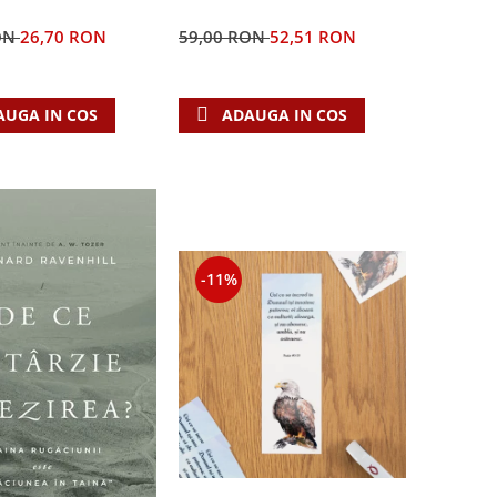
ON
26,70 RON
59,00 RON
52,51 RON
AUGA IN COS
ADAUGA IN COS
-11%