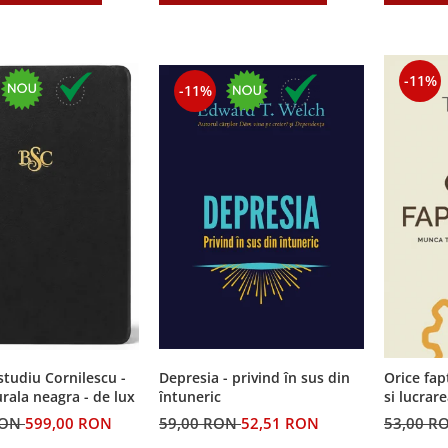
-11%
-11%
Depresia - privind în sus din
 studiu Cornilescu -
Orice fap
întuneric
urala neagra - de lux
si lucrar
59,00 RON
52,51 RON
RON
599,00 RON
53,00 R