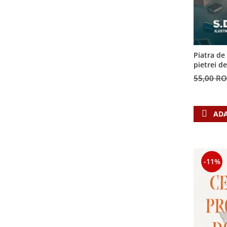
Piatra de
pietrei d
55,00 R
ADA
-11%