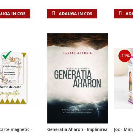
ADAUGA IN COS
UGA IN COS
AD
-11%
arte magnetic -
Joc - Mim
Generatia Aharon - Implinirea