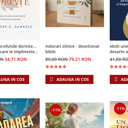
profunde dorinte...
Indurari zilnice - devotional
Idolii un
n care le implineste
biblic
desarte a
a crestina
puterii s
ON
34,71 RON
89,00 RON
79,21 RON
41,00 R
care con
UGA IN COS
ADAUGA IN COS
AD
-11%
-11%