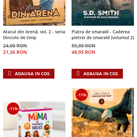
Piatra de smarald - Caderea
Atacul din Arenă, vol. 2 - seria
pietrei de smarald (volumul 2)
Dincolo de timp
55,00 RON
24,00 RON
48,95 RON
21,36 RON
ADAUGA IN COS
ADAUGA IN COS
-11%
-11%