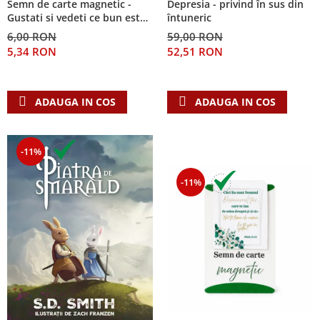
Semn de carte magnetic -
Depresia - privind în sus din
Despre afaceri
Gustati si vedeti ce bun este
întuneric
Dezvoltare personala
Domnul!
6,00 RON
59,00 RON
Leadership
5,34 RON
52,51 RON
Mediu
Sanatate / nutritie
ADAUGA IN COS
ADAUGA IN COS
-11%
-11%