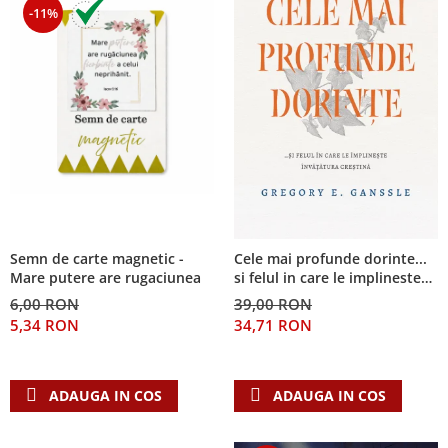
-11%
Semn de carte magnetic -
Cele mai profunde dorinte...
Mare putere are rugaciunea
si felul in care le implineste
invatatura crestina
6,00 RON
39,00 RON
5,34 RON
34,71 RON
ADAUGA IN COS
ADAUGA IN COS