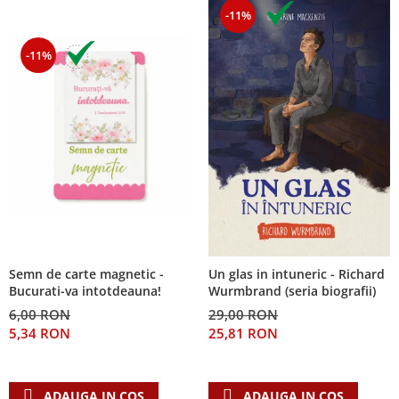
-11%
-11%
Semn de carte magnetic -
Un glas in intuneric - Richard
Bucurati-va intotdeauna!
Wurmbrand (seria biografii)
6,00 RON
29,00 RON
5,34 RON
25,81 RON
ADAUGA IN COS
ADAUGA IN COS