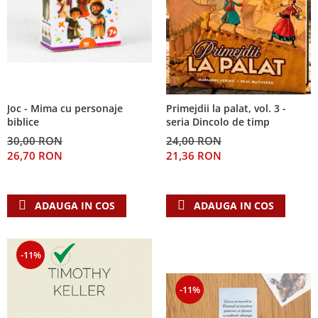
Joc - Mima cu personaje
Primejdii la palat, vol. 3 -
biblice
seria Dincolo de timp
30,00 RON
24,00 RON
26,70 RON
21,36 RON
ADAUGA IN COS
ADAUGA IN COS
-11%
-11%