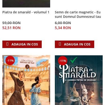
Semn de carte magnetic - Eu
Piatra de smarald - volumul 1
sunt Domnul Dumnezeul tau
6,00 RON
59,00 RON
5,34 RON
52,51 RON
ADAUGA IN COS
ADAUGA IN COS
-11%
-11%