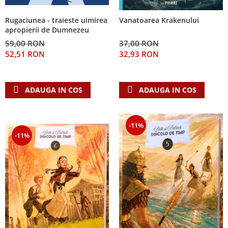
Rugaciunea - traieste uimirea
Vanatoarea Krakenului
apropierii de Dumnezeu
59,00 RON
37,00 RON
52,51 RON
32,93 RON
ADAUGA IN COS
ADAUGA IN COS
-11%
-11%