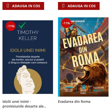
ADAUGA IN COS
ADAUGA IN COS
-11%
-11%
Idolii unei inimi -
Evadarea din Roma
promisiunile desarte ale
banilor, sexului si puterii si